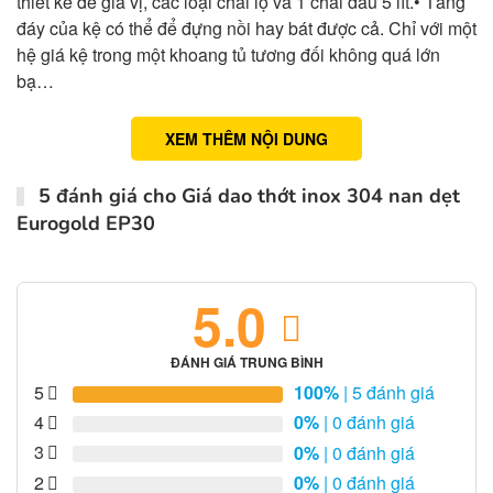
thiết kế để gia vị, các loại chai lọ và 1 chai dầu 5 lít.• Tầng
đáy của kệ có thể để đựng nồi hay bát được cả. Chỉ với một
hệ giá kệ trong một khoang tủ tương đối không quá lớn
bạ…
XEM THÊM NỘI DUNG
5 đánh giá cho
Giá dao thớt inox 304 nan dẹt
Eurogold EP30
5.0
ĐÁNH GIÁ TRUNG BÌNH
5
100%
| 5 đánh giá
4
0%
| 0 đánh giá
3
0%
| 0 đánh giá
2
0%
| 0 đánh giá