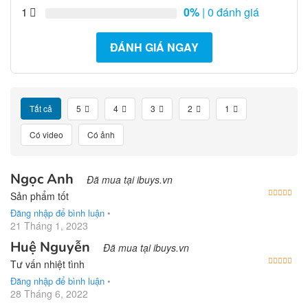
1
0%
| 0 đánh giá
ĐÁNH GIÁ NGAY
Tất cả
5
4
3
2
1
Có video
Có ảnh
Ngọc Anh
Đã mua tại ibuys.vn
Được
Sản phẩm tốt
Đăng nhập để bình luận
•
21 Tháng 1, 2023
Huệ Nguyễn
Đã mua tại ibuys.vn
Được
Tư vấn nhiệt tình
Đăng nhập để bình luận
•
28 Tháng 6, 2022