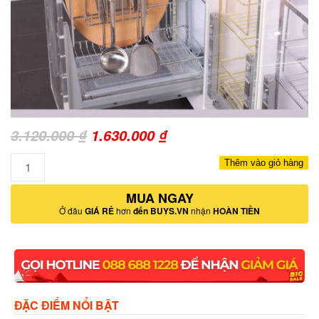
Giá
Giá
3.120.000
₫
1.630.000
₫
gốc
hiện
Số
Thêm vào giỏ hàng
là:
tại
lượng
3.120.000 ₫.
MUA NGAY
là:
Ở đâu
GIÁ RẺ
hơn
đến BUYS.VN
nhận
HOÀN TIỀN
1.630.000 ₫.
ĐẶC ĐIỂM NỔI BẬT