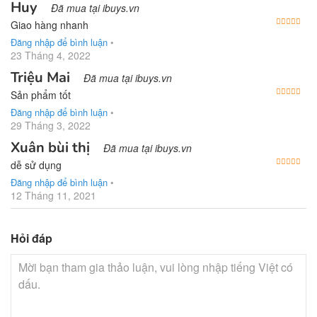
Huy
Đã mua tại ibuys.vn
Được
Giao hàng nhanh
Đăng nhập để bình luận
•
23 Tháng 4, 2022
Triệu Mai
Đã mua tại ibuys.vn
Được
Sản phẩm tốt
Đăng nhập để bình luận
•
29 Tháng 3, 2022
Xuân bùi thị
Đã mua tại ibuys.vn
Được
dễ sử dụng
Đăng nhập để bình luận
•
12 Tháng 11, 2021
Hỏi đáp