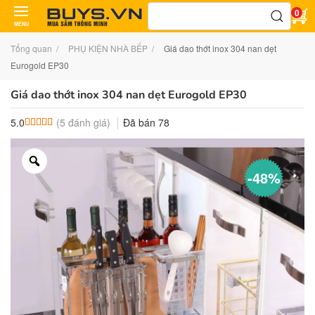
Tìm
0
kiếm:
MENU
Tổng quan
PHỤ KIỆN NHÀ BẾP
Giá dao thớt inox 304 nan dẹt
Eurogold EP30
Giá dao thớt inox 304 nan dẹt Eurogold EP30
(
5
đánh giá)
Đã bán
78
5.0
5.0
5
trên 5 dựa trên
đánh giá
-48%