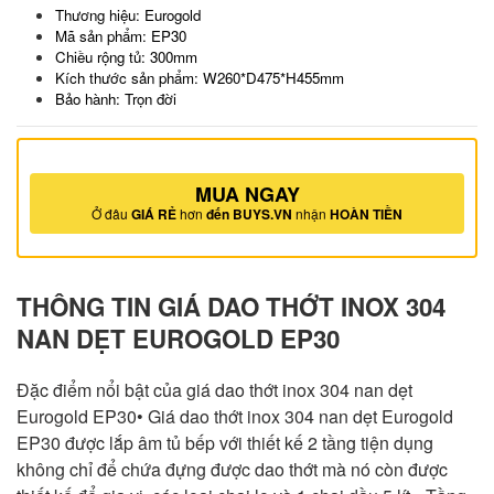
Thương hiệu: Eurogold
Mã sản phẩm: EP30
Chiều rộng tủ: 300mm
Kích thước sản phẩm: W260*D475*H455mm
Bảo hành: Trọn đời
MUA NGAY
Ở đâu
GIÁ RẺ
hơn
đến BUYS.VN
nhận
HOÀN TIỀN
THÔNG TIN GIÁ DAO THỚT INOX 304
NAN DẸT EUROGOLD EP30
Đặc điểm nổi bật của giá dao thớt inox 304 nan dẹt
Eurogold EP30• Giá dao thớt inox 304 nan dẹt Eurogold
EP30 được lắp âm tủ bếp với thiết kế 2 tầng tiện dụng
không chỉ để chứa đựng được dao thớt mà nó còn được