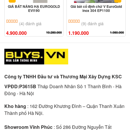
GIÁ BÁT NÂNG HẠ EUROGOLD
Giá bát cố định chữ V EuroGold
EVI190
inox 304 EP1100
5.00
4
trên 5 dựa trên
đánh giá
5.00
9
trên 5 dựa trên
đánh giá
(4) đánh giá
(9) đánh giá
4.900.000
1.190.000
10.280.000
1.980.000
Công ty TNHH Đầu tư và Thương Mại Xây Dựng KSC
VPĐD:P3615B
Tháp Doanh Nhân Sô 1 Thanh Bình - Hà
Đông - Hà Nội
Kho hàng
: 162 Đường Khương Đình – Quận Thanh Xuân
Thành phố Hà Nội.
Showroom Vĩnh Phúc
: Số 286 Đường Nguyễn Tất