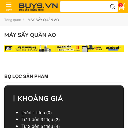
Tìm
0
kiếm:
MENU
Tổng quan
MÁY SẤY QUẦN ÁO
MÁY SẤY QUẦN ÁO
BỘ LỌC SẢN PHẨM
KHOẢNG GIÁ
Dưới 1 triệu
(0)
Từ 1 đến 3 triệu
(2)
Từ 3 đến 5 triệu
(4)