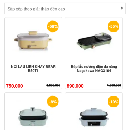
-58%
-55%
NỒI LẨU LIỀN KHAY BEAR
Bếp lẩu nướng điện đa năng
B50T1
Nagakawa NAG3104
750.000
890.000
1.800.000
1.990.000
-8%
-10%