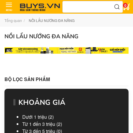
Tìm
0
kiếm:
MENU
Tổng quan
NỒI LẨU NƯỚNG ĐA NĂNG
NỒI LẨU NƯỚNG ĐA NĂNG
BỘ LỌC SẢN PHẨM
KHOẢNG GIÁ
Dưới 1 triệu
(2)
Từ 1 đến 3 triệu
(2)
Từ 3 đến 5 triệu
(0)