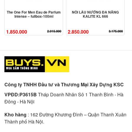
The One For Men Eau de Parfum
NỒI LẨU NƯỚNG ĐA NĂNG
Intense – fullbox-100ml
KALITE KL 666
1.850.000
2.850.000
2.015.000
3.175.000
Công ty TNHH Đầu tư và Thương Mại Xây Dựng KSC
VPĐD:P3615B
Tháp Doanh Nhân Sô 1 Thanh Bình - Hà
Đông - Hà Nội
Kho hàng
: 162 Đường Khương Đình – Quận Thanh Xuân
Thành phố Hà Nội.