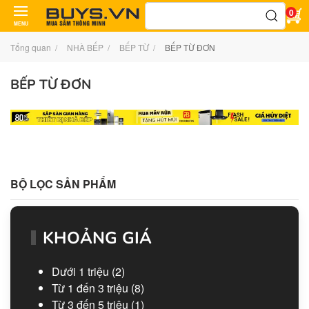
Tìm
0
kiếm:
MENU
Tổng quan
NHÀ BẾP
BẾP TỪ
BẾP TỪ ĐƠN
BẾP TỪ ĐƠN
BỘ LỌC SẢN PHẨM
KHOẢNG GIÁ
Dưới 1 triệu
(2)
Từ 1 đến 3 triệu
(8)
Từ 3 đến 5 triệu
(1)