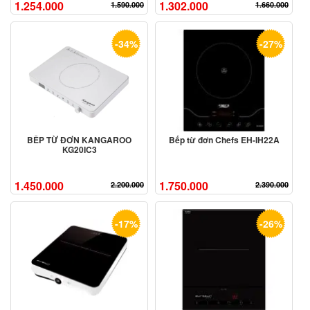
1.254.000
1.302.000
1.590.000
1.660.000
-34%
-27%
BẾP TỪ ĐƠN KANGAROO
Bếp từ đơn Chefs EH-IH22A
KG20IC3
1.450.000
1.750.000
2.200.000
2.390.000
-17%
-26%