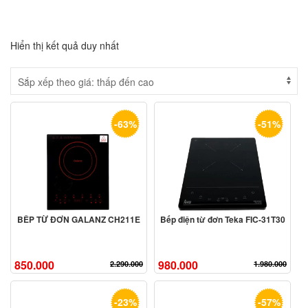
Hiển thị kết quả duy nhất
-63%
-51%
BẾP TỪ ĐƠN GALANZ CH211E
Bếp điện từ đơn Teka FIC-31T30
850.000
980.000
2.290.000
1.980.000
-23%
-57%