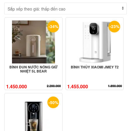
-34%
-23%
BÌNH ĐUN NƯỚC NÓNG GIỮ
BÌNH THỦY XIAOMI JMEY T2
NHIỆT 5L BEAR
1.450.000
1.455.000
2.200.000
1.890.000
-50%