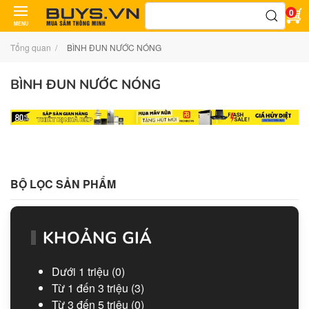
Tìm
0
kiếm:
MENU
Tổng quan
BÌNH ĐUN NƯỚC NÓNG
BÌNH ĐUN NƯỚC NÓNG
BỘ LỌC SẢN PHẨM
KHOẢNG GIÁ
Dưới 1 triệu
(0)
Từ 1 đến 3 triệu
(3)
Từ 3 đến 5 triệu
(0)