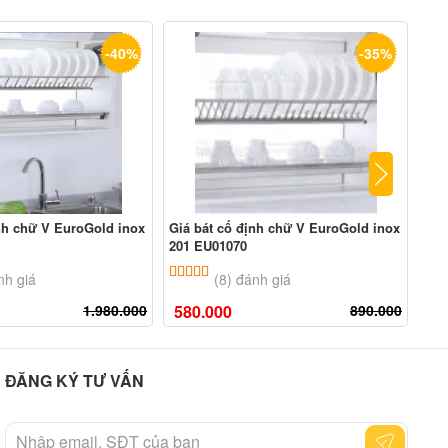
-40%
-35%
ịnh chữ V EuroGold inox
Giá bát cố định chữ V EuroGold inox
Giá
201 EU01070
304
n 5 dựa trên
đánh giá
5.00
8
trên 5 dựa trên
đánh giá
nh giá
(8) đánh giá
1.980.000
580.000
890.000
95
ĐĂNG KÝ TƯ VẤN