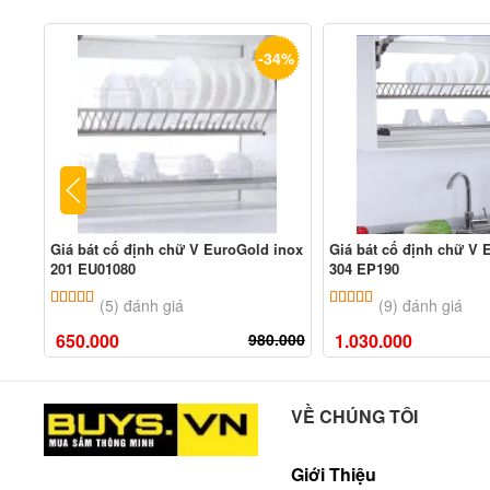
-34%
Giá bát cố định chữ V EuroGold inox
Giá bát cố định chữ V 
201 EU01080
304 EP190
5.00
5
trên 5 dựa trên
đánh giá
5.00
9
trên 5 dựa tr
(5) đánh giá
(9) đánh giá
650.000
980.000
1.030.000
VỀ CHÚNG TÔI
Giới Thiệu