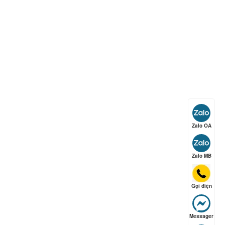
ếp hạng
5
5 sao
ếp hạng
5
5 sao
Zalo OA
ếp hạng
5
5 sao
Zalo MB
ếp hạng
5
5 sao
Gọi điện
Messager