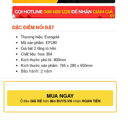
ĐẶC ĐIỂM NỔI BẬT
Thương hiệu: Eurogold
Mã sản phẩm: EP180
Giá bát 2 tầng tủ trên
Chất liệu: Inox 304
Kích thước phủ bì: 800mm
Kích thước sản phẩm: 765 x 280 x 650mm
Bảo hành: 2 năm
MUA NGAY
Ở đâu
GIÁ RẺ
hơn
đến BUYS.VN
nhận
HOÀN TIỀN