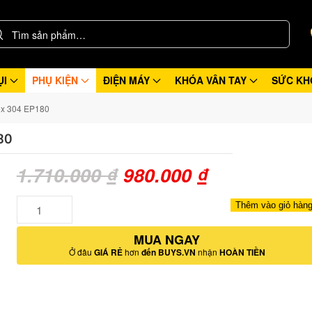
ỤI
PHỤ KIỆN
ĐIỆN MÁY
KHÓA VÂN TAY
SỨC KH
nox 304 EP180
80
Giá
Giá
1.710.000
₫
980.000
₫
gốc
hiện
Số
Thêm vào giỏ hàn
lượng
là:
tại
MUA NGAY
1.710.000 ₫.
là:
Ở đâu
GIÁ RẺ
hơn
đến BUYS.VN
nhận
HOÀN TIỀN
980.000 ₫.