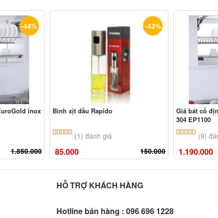
-44%
-43%
EuroGold inox
Bình xịt dầu Rapido
Giá bát cố đ
304 EP1100
ên
đánh giá
5.00
1
trên 5 dựa trên
đánh giá
5.00
9
trê
(1) đánh giá
(9) đá
1.850.000
85.000
150.000
1.190.000
HỖ TRỢ KHÁCH HÀNG
Hotline bán hàng :
096 696 1228