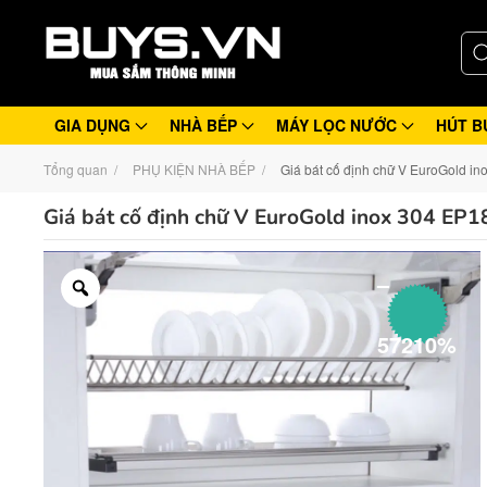
GIA DỤNG
NHÀ BẾP
MÁY LỌC NƯỚC
HÚT B
Tổng quan
PHỤ KIỆN NHÀ BẾP
Giá bát cố định chữ V EuroGold i
Giá bát cố định chữ V EuroGold inox 304 EP1
–
57210%