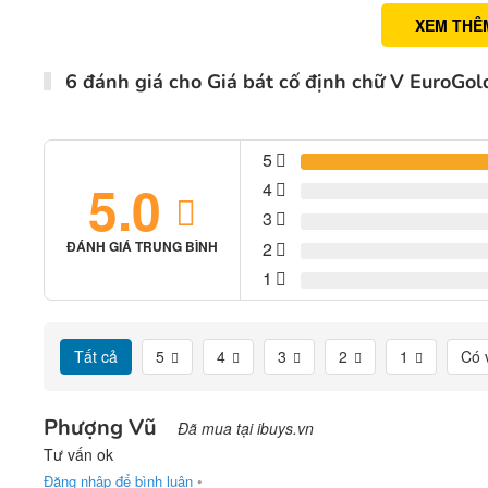
XEM THÊ
6 đánh giá cho
Giá bát cố định chữ V EuroGo
5
5.0
4
3
2
ĐÁNH GIÁ TRUNG BÌNH
1
Tất cả
5
4
3
2
1
Có 
Phượng Vũ
Đã mua tại ibuys.vn
Tư vấn ok
Đăng nhập để bình luận
•