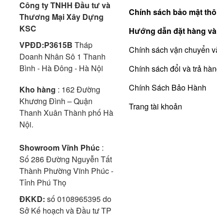
Công ty TNHH Đầu tư và
Chính sách bảo mật thô
Thương Mại Xây Dựng
KSC
Hướng dẫn đặt hàng và
VPĐD:P3615B
Tháp
Chính sách vận chuyển v
Doanh Nhân Sô 1 Thanh
Bình - Hà Đông - Hà Nội
Chính sách đổi và trả hà
Chính Sách Bảo Hành
Kho hàng
: 162 Đường
Khương Đình – Quận
Trang tài khoản
Thanh Xuân Thành phố Hà
Nội.
Showroom Vĩnh Phúc
:
Số 286 Đường Nguyễn Tất
Thành Phường Vĩnh Phúc -
Tỉnh Phú Thọ
ĐKKD:
số 0108965395 do
Sở Kế hoạch và Đầu tư TP