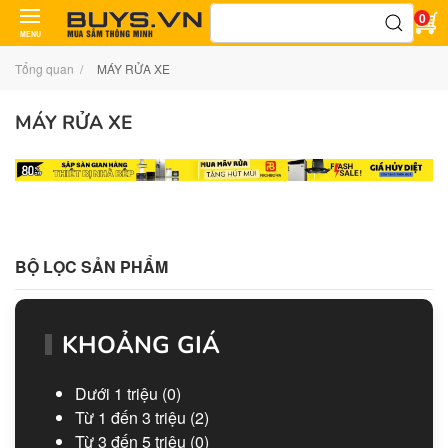
Tìm
0
kiếm:
MENU
Tổng quan
MÁY RỬA XE
MÁY RỬA XE
BỘ LỌC SẢN PHẨM
KHOẢNG GIÁ
Dưới 1 triệu
(0)
Từ 1 đến 3 triệu
(2)
Từ 3 đến 5 triệu
(0)