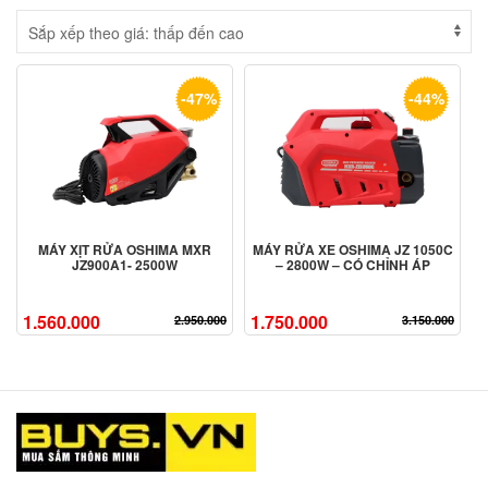
-47%
-44%
MÁY XỊT RỬA OSHIMA MXR
MÁY RỬA XE OSHIMA JZ 1050C
JZ900A1- 2500W
– 2800W – CÓ CHỈNH ÁP
1.560.000
1.750.000
2.950.000
3.150.000