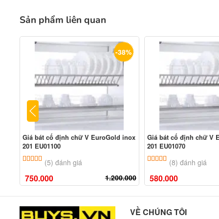
Sản phẩm liên quan
-38%
Giá bát cố định chữ V EuroGold inox
Giá bát cố định chữ V 
201 EU01100
201 EU01070
5.00
5
trên 5 dựa trên
đánh giá
5.00
8
trên 5 dựa tr
(5) đánh giá
(8) đánh giá
750.000
1.200.000
580.000
VỀ CHÚNG TÔI