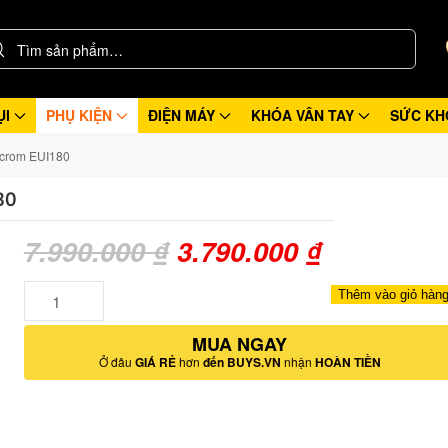
ỤI
PHỤ KIỆN
ĐIỆN MÁY
KHÓA VÂN TAY
SỨC KH
 crom EUI180
80
Giá
Giá
7.990.000
₫
3.790.000
₫
gốc
hiện
Số
Thêm vào giỏ hàn
lượng
là:
tại
MUA NGAY
7.990.000 ₫.
là:
Ở đâu
GIÁ RẺ
hơn
đến BUYS.VN
nhận
HOÀN TIỀN
3.790.000