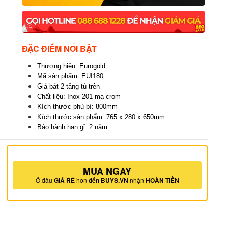
ĐẶC ĐIỂM NỔI BẬT
Thương hiệu: Eurogold
Mã sản phẩm: EUI180
Giá bát 2 tầng tủ trên
Chất liệu: Inox 201 mạ crom
Kích thước phủ bì: 800mm
Kích thước sản phẩm: 765 x 280 x 650mm
Bảo hành han gỉ: 2 năm
MUA NGAY
Ở đâu
GIÁ RẺ
hơn
đến BUYS.VN
nhận
HOÀN TIỀN