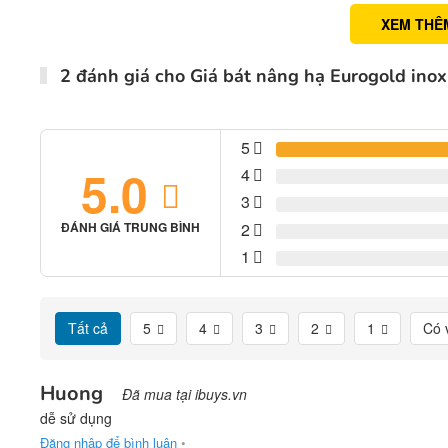
XEM THÊ
2 đánh giá cho
Giá bát nâng hạ Eurogold ino
5
5.0
4
3
2
ĐÁNH GIÁ TRUNG BÌNH
1
Tất cả
5
4
3
2
1
Có 
Huong
Đã mua tại ibuys.vn
dễ sử dụng
Đăng nhập để bình luận
•