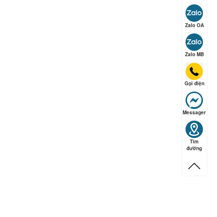
Zalo OA
ếp hạng
5
5 sao
Zalo MB
Gọi điện
Messager
Tìm
đường