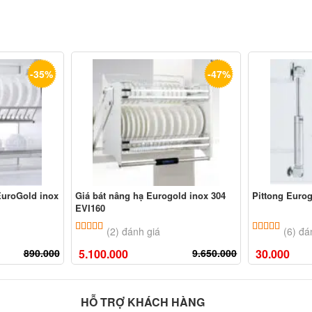
-35%
-47%
EuroGold inox
Giá bát nâng hạ Eurogold inox 304
Pittong Euro
EVI160
ên
đánh giá
5.00
2
trên 5 dựa trên
đánh giá
5.00
6
trê
(2) đánh giá
(6) đá
890.000
5.100.000
9.650.000
30.000
HỖ TRỢ KHÁCH HÀNG