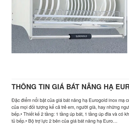
THÔNG TIN GIÁ BÁT NÂNG HẠ EU
Đặc điểm nổi bật của giá bát nâng hạ Eurogold inox mạ c
của mọi đối tượng kể cả trẻ em, người già, hay những ngư
bếp.• Thiết kế 2 tầng: 1 tầng úp bát, 1 tầng úp đĩa và có
tủ bếp.• Bộ trợ lực 2 bên của giá bát nâng hạ Euro…