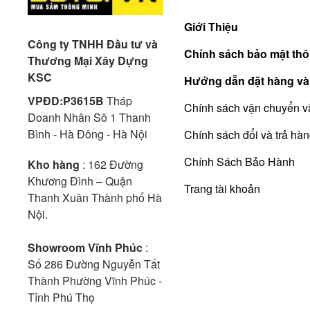
Giới Thiệu
Công ty TNHH Đầu tư và
Chính sách bảo mật thô
Thương Mại Xây Dựng
KSC
Hướng dẫn đặt hàng và
VPĐD:P3615B
Tháp
Chính sách vận chuyển v
Doanh Nhân Sô 1 Thanh
Bình - Hà Đông - Hà Nội
Chính sách đổi và trả hà
Chính Sách Bảo Hành
Kho hàng
: 162 Đường
Khương Đình – Quận
Trang tài khoản
Thanh Xuân Thành phố Hà
Nội.
Showroom Vĩnh Phúc
:
Số 286 Đường Nguyễn Tất
Thành Phường Vĩnh Phúc -
Tỉnh Phú Thọ