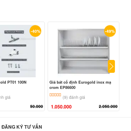
-40%
-49%
gold PT01 100N
Giá bát cố định Eurogold inox mạ
Giá
crom EP86600
EVI
n 5 dựa trên
đánh giá
5.00
9
trên 5 dựa trên
đánh giá
nh giá
(9) đánh giá
50.000
1.050.000
2.050.000
5.
ĐĂNG KÝ TƯ VẤN