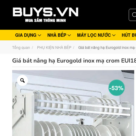
GIA DỤNG
NHÀ BẾP
MÁY LỌC NƯỚC
HÚT B
Tổng quan
PHỤ KIỆN NHÀ BẾP
Giá bát nâng hạ Eurogold inox mạ
Giá bát nâng hạ Eurogold inox mạ crom EUI1
-53%