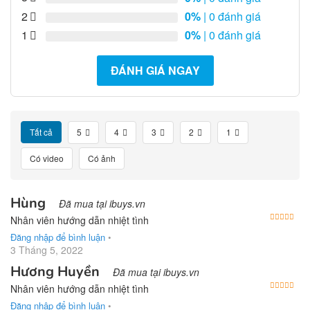
2
0%
| 0 đánh giá
1
0%
| 0 đánh giá
ĐÁNH GIÁ NGAY
Tất cả
5
4
3
2
1
Có video
Có ảnh
Hùng
Đã mua tại ibuys.vn
Được
Nhân viên hướng dẫn nhiệt tình
Đăng nhập để bình luận
•
3 Tháng 5, 2022
Hương Huyền
Đã mua tại ibuys.vn
Được
Nhân viên hướng dẫn nhiệt tình
Đăng nhập để bình luận
•