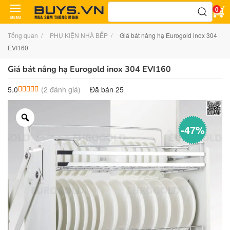
Tìm
0
kiếm:
MENU
Tổng quan
PHỤ KIỆN NHÀ BẾP
Giá bát nâng hạ Eurogold inox 304
EVI160
Giá bát nâng hạ Eurogold inox 304 EVI160
(
2
đánh giá)
Đã bán
25
5.0
5.0
2
trên 5 dựa trên
đánh giá
-47%