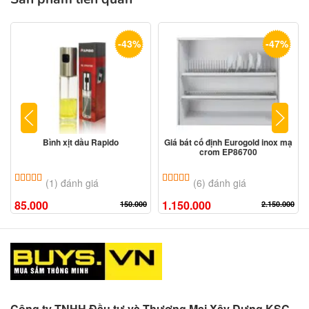
-43%
-47%
Bình xịt dầu Rapido
Giá bát cố định Eurogold inox mạ
crom EP86700
5.00
1
trên 5 dựa trên
đánh giá
5.00
6
trên 5 dựa trên
đánh giá
(1) đánh giá
(6) đánh giá
85.000
1.150.000
150.000
2.150.000
Công ty TNHH Đầu tư và Thương Mại Xây Dựng KSC