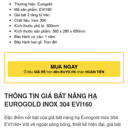
Thương hiệu: Eurogold
Mã sản phẩm: EVI160
Giá bát 2 tầng tủ trên
Chất liệu: Inox 304
Kích thước phủ bì: 600mm
Kích thước sản phẩm: 565 x 280 x 650mm
Bảo hành cơ cấu: 1 năm
Bảo hành han gỉ: Trọn đời
MUA NGAY
Ở đâu
GIÁ RẺ
hơn
đến BUYS.VN
nhận
HOÀN TIỀN
THÔNG TIN GIÁ BÁT NÂNG HẠ
EUROGOLD INOX 304 EVI160
Đặc điểm nổi bật của giá bát nâng hạ Eurogold inox 304
EVI160• Với vẻ ngoài sáng bóng, thiết kế hiện đại, giá bát