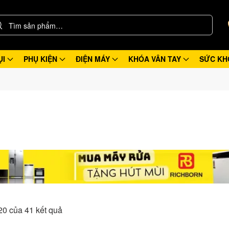
ỤI
PHỤ KIỆN
ĐIỆN MÁY
KHÓA VÂN TAY
SỨC KH
20 của 41 kết quả