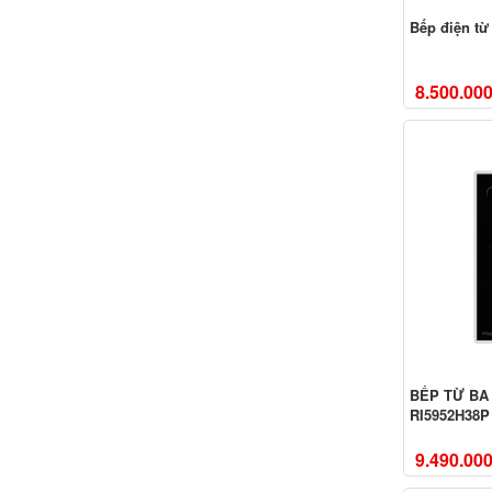
Bếp điện từ
8.500.00
BẾP TỪ BA
RI5952H38P
9.490.00