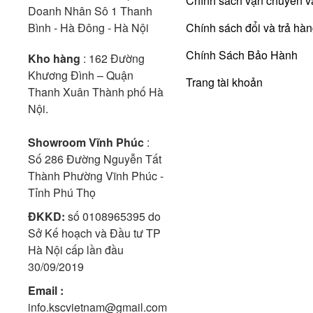
Chính sách vận chuyển v
Doanh Nhân Sô 1 Thanh
Bình - Hà Đông - Hà Nội
Chính sách đổi và trả hà
Chính Sách Bảo Hành
Kho hàng
: 162 Đường
Khương Đình – Quận
Trang tài khoản
Thanh Xuân Thành phố Hà
Nội.
Showroom Vĩnh Phúc
:
Số 286 Đường Nguyễn Tất
Thành Phường Vĩnh Phúc -
Tỉnh Phú Thọ
ĐKKD:
số 0108965395 do
Sở Kế hoạch và Đầu tư TP
Hà Nội cấp lần đầu
30/09/2019
Email :
info.kscvietnam@gmail.com