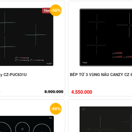
-56%
zy CZ-PUC631U
BẾP TỪ 3 VÙNG NẤU CANZY CZ 
0
8.900.000
4.550.000
-66%