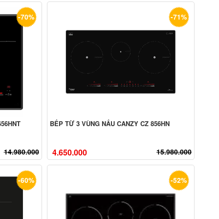
-70%
-71%
656HNT
BẾP TỪ 3 VÙNG NẤU CANZY CZ 856HN
14.980.000
4.650.000
15.980.000
-60%
-52%