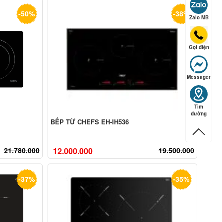
-50%
-38%
Zalo MB
Gọi điện
Messager
Tìm
đường
BẾP TỪ CHEFS EH-IH536
21.780.000
12.000.000
19.500.000
-37%
-35%