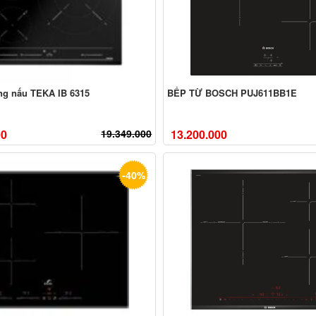
ng nấu TEKA IB 6315
BẾP TỪ BOSCH PUJ611BB1E
00
19.349.000
13.200.000
-40%