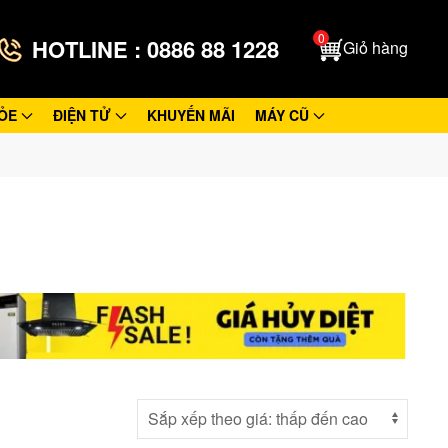
0
HOTLINE : 0886 88 1228
Giỏ hàng
ỎE
ĐIỆN TỬ
KHUYẾN MÃI
MÁY CŨ