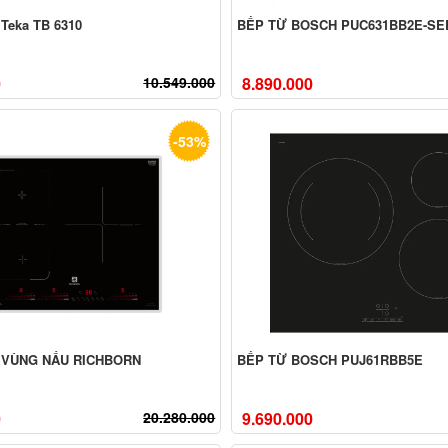
 Teka TB 6310
BẾP TỪ BOSCH PUC631BB2E-SER
0
10.549.000
8.890.000
-53%
 VÙNG NẤU RICHBORN
BẾP TỪ BOSCH PUJ61RBB5E
0
20.280.000
9.690.000