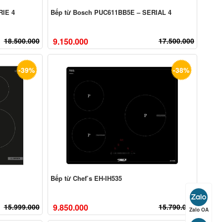
IE 4
Bếp từ Bosch PUC611BB5E – SERIAL 4
18.500.000
9.150.000
17.500.000
-39%
-38%
Bếp từ Chef’s EH-IH535
15.999.000
9.850.000
15.790.000
Zalo OA