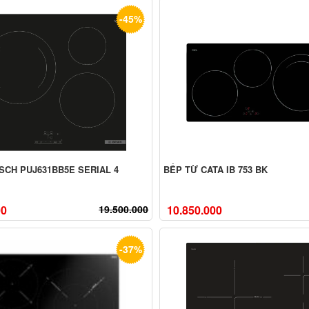
-45%
SCH PUJ631BB5E SERIAL 4
BẾP TỪ CATA IB 753 BK
00
19.500.000
10.850.000
-37%