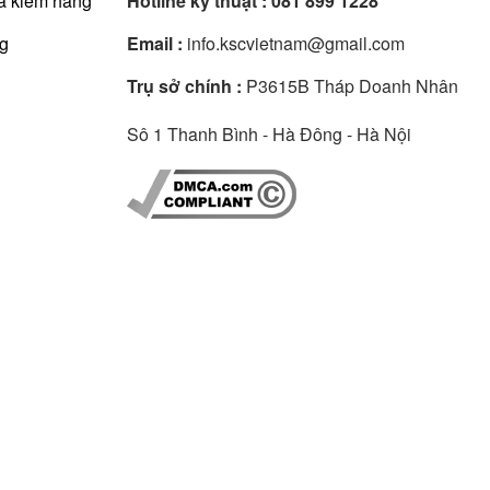
à kiểm hàng
Hotline kỹ thuật :
081 899 1228
ng
Email :
info.kscvietnam@gmail.com
Trụ sở chính :
P3615B Tháp Doanh Nhân
Sô 1 Thanh Bình - Hà Đông - Hà Nội