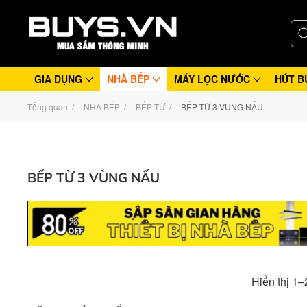
GIA DỤNG
NHÀ BẾP
MÁY LỌC NƯỚC
HÚT B
Tổng quan
NHÀ BẾP
BẾP TỪ
BẾP TỪ 3 VÙNG NẤU
BẾP TỪ 3 VÙNG NẤU
Hiển thị 1–