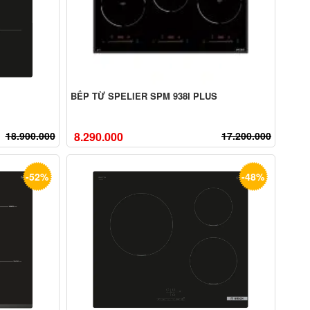
BẾP TỪ SPELIER SPM 938I PLUS
18.900.000
8.290.000
17.200.000
-52%
-48%