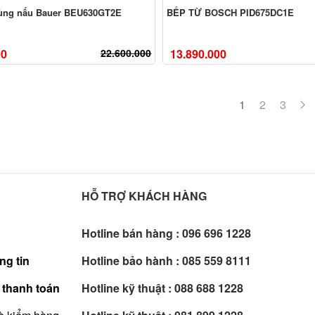
vùng nấu Bauer BEU630GT2E
BẾP TỪ BOSCH PID675DC1E
00
22.600.000
13.890.000
1
2
3
HỖ TRỢ KHÁCH HÀNG
Hotline bán hàng :
096 696 1228
ng tin
Hotline bảo hành :
085 559 8111
 thanh toán
Hotline kỹ thuật :
088 688 1228