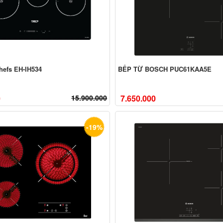
hefs EH-IH534
BẾP TỪ BOSCH PUC61KAA5E
0
15.900.000
7.650.000
-19%