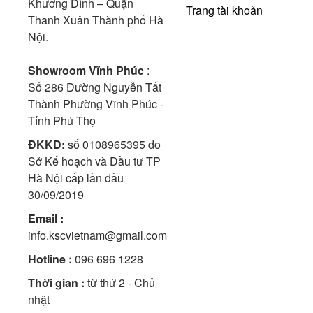
Khương Đình – Quận
Trang tài khoản
Thanh Xuân Thành phố Hà
Nội.
Showroom Vĩnh Phúc
:
Số 286 Đường Nguyễn Tất
Thành Phường Vĩnh Phúc -
Tỉnh Phú Thọ
ĐKKD:
số 0108965395 do
Sở Kế hoạch và Đầu tư TP
Hà Nội cấp lần đầu
30/09/2019
Email :
info.kscvietnam@gmail.com
Hotline :
096 696 1228
Thời gian :
từ thứ 2 - Chủ
nhật