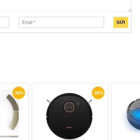
GỬI
-39%
-56%