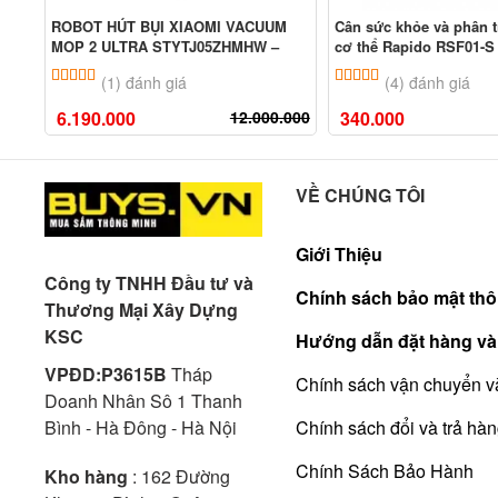
ROBOT HÚT BỤI XIAOMI VACUUM
Cân sức khỏe và phân t
MOP 2 ULTRA STYTJ05ZHMHW –
cơ thể Rapido RSF01-S
BẢN NỘI ĐỊA
5.00
1
trên 5 dựa trên
đánh giá
5.00
4
trên 5 dựa tr
(1) đánh giá
(4) đánh giá
6.190.000
12.000.000
340.000
VỀ CHÚNG TÔI
Giới Thiệu
Công ty TNHH Đầu tư và
Chính sách bảo mật thô
Thương Mại Xây Dựng
KSC
Hướng dẫn đặt hàng và
VPĐD:P3615B
Tháp
Chính sách vận chuyển v
Doanh Nhân Sô 1 Thanh
Bình - Hà Đông - Hà Nội
Chính sách đổi và trả hà
Chính Sách Bảo Hành
Kho hàng
: 162 Đường