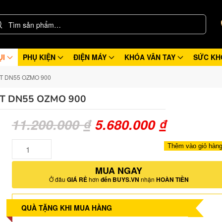
ỤI
PHỤ KIỆN
ĐIỆN MÁY
KHÓA VÂN TAY
SỨC KH
T DN55 OZMO 900
T DN55 OZMO 900
Giá
Giá
11.200.000
₫
5.680.000
₫
gốc
hiện
Số
Thêm vào giỏ hàn
lượng
là:
tại
MUA NGAY
11.200.000 ₫.
là:
Ở đâu
GIÁ RẺ
hơn
đến BUYS.VN
nhận
HOÀN TIỀN
5.680.00
QUÀ TẶNG KHI MUA HÀNG