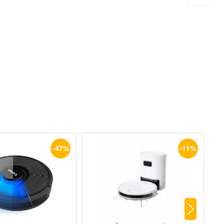
-47%
-11%