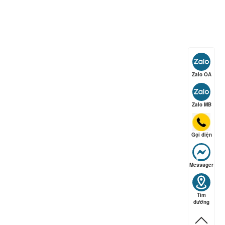
ếp hạng
5
5 sao
Zalo OA
ếp hạng
5
5 sao
Zalo MB
ếp hạng
5
5 sao
Gọi điện
Messager
Tìm
đường