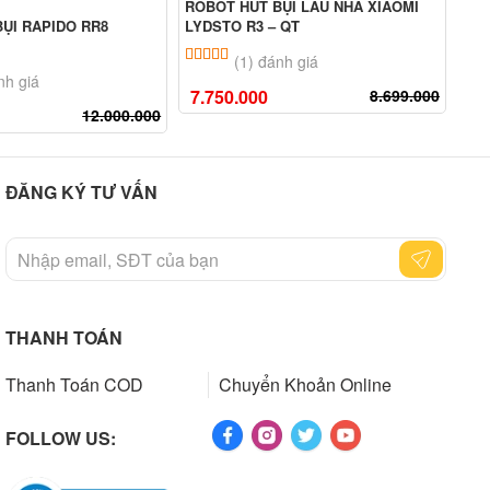
ROBOT HÚT BỤI LAU NHÀ XIAOMI
LYDSTO R3 – QT
ỤI RAPIDO RR8
ROB
LYD
5.00
1
trên 5 dựa trên
đánh giá
(1) đánh giá
n 5 dựa trên
đánh giá
nh giá
7.750.000
8.699.000
12.000.000
6.
ĐĂNG KÝ TƯ VẤN
THANH TOÁN
Thanh Toán COD
Chuyển Khoản Online
FOLLOW US: