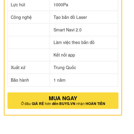
Lực hút
1000Pa
Công nghệ
Tạo bản đồ Laser
Smart Navi 2.0
Làm việc theo bản đồ
Kết nối app
Xuất xứ
Trung Quốc
Bảo hành
1 năm
MUA NGAY
Ở đâu
GIÁ RẺ
hơn
đến BUYS.VN
nhận
HOÀN TIỀN