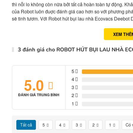
thì nỗi lo không còn nữa bởi tất cả hoàn toàn tự động. Kh
của Robot luôn đuợc đánh giá cao hơn so với phương phá
sẽ tinh tươm. Với Robot hút bụi lau nhà Ecovacs Deebot
XEM THÊ
3 đánh giá cho
ROBOT HÚT BỤI LAU NHÀ E
5
5.0
4
3
2
ĐÁNH GIÁ TRUNG BÌNH
1
Tất cả
5
4
3
2
1
Có 