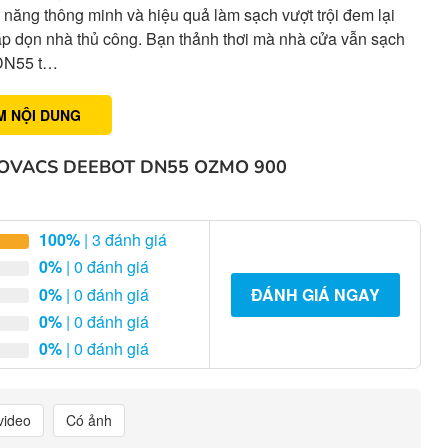
ả năng thông minh và hiệu quả làm sạch vượt trội đem lại
p dọn nhà thủ công. Bạn thảnh thơi mà nhà cửa vẫn sạch
 DN55 t…
M NỘI DUNG
COVACS DEEBOT DN55 OZMO 900
100%
| 3 đánh giá
0%
| 0 đánh giá
0%
| 0 đánh giá
ĐÁNH GIÁ NGAY
0%
| 0 đánh giá
0%
| 0 đánh giá
video
Có ảnh