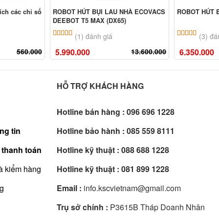
ích các chỉ số
ROBOT HÚT BỤI LAU NHÀ ECOVACS
ROBOT HÚT B
DEEBOT T5 MAX (DX65)
ên
đánh giá
5.00
1
trên 5 dựa trên
đánh giá
5.00
3
trê
(1) đánh giá
(3) đá
560.000
5.990.000
13.600.000
6.350.000
HỖ TRỢ KHÁCH HÀNG
Hotline bán hàng :
096 696 1228
ng tin
Hotline bảo hành :
085 559 8111
 thanh toán
Hotline kỹ thuật :
088 688 1228
à kiểm hàng
Hotline kỹ thuật :
081 899 1228
ng
Email :
info.kscvietnam@gmail.com
Trụ sở chính :
P3615B Tháp Doanh Nhân