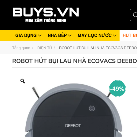
GIA DỤNG
NHÀ BẾP
MÁY LỌC NƯỚC
HÚT B
Tổng quan
ĐIỆN TỬ
ROBOT HÚT BỤI LAU NHÀ ECOVACS DEEBO
ROBOT HÚT BỤI LAU NHÀ ECOVACS DEEBO
-49%