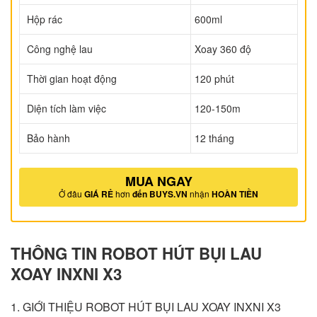
Hộp rác
600ml
Công nghệ lau
Xoay 360 độ
Thời gian hoạt động
120 phút
Diện tích làm việc
120-150m
Bảo hành
12 tháng
MUA NGAY
Ở đâu
GIÁ RẺ
hơn
đến BUYS.VN
nhận
HOÀN TIỀN
THÔNG TIN ROBOT HÚT BỤI LAU
XOAY INXNI X3
1. GIỚI THIỆU ROBOT HÚT BỤI LAU XOAY INXNI X3