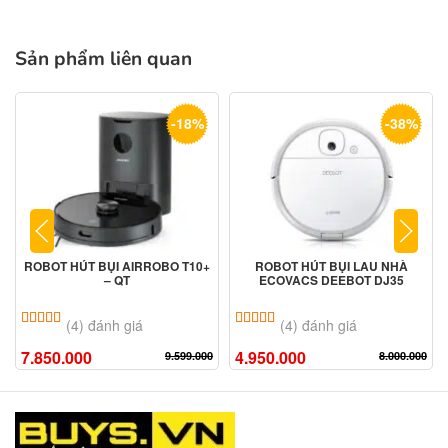
Sản phẩm liên quan
-18%
-38%
ROBOT HÚT BỤI AIRROBO T10+
ROBOT HÚT BỤI LAU NHÀ
– QT
ECOVACS DEEBOT DJ35
5.00
4
trên 5 dựa trên
đánh giá
5.00
4
trên 5 dựa trên
đánh giá
(4) đánh giá
(4) đánh giá
7.850.000
4.950.000
9.599.000
8.000.000