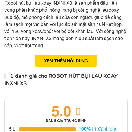
Robot hút bụi lau xoay INXNI X3 là sản phẩm đầu tiên
trong phân khúc phổ thông trang bị công nghệ lau xoay
360 độ, mô phỏng cách lau của con người, giúp dễ dàng
làm sạch mọi vết bẩn với lực áp sát mặt sàn 10N kết hợp
với 150 vòng xoay/phút với bộ đôi khăn lau. Với công nghệ
tiên tiến này, INXNI X3 mang đến hiệu suất làm sạch cao
cấp, vượt trội trong…
XEM THÊM NỘI DUNG
1 đánh giá cho
ROBOT HÚT BỤI LAU XOAY
INXNI X3
5.0
ĐÁNH GIÁ TRUNG BÌNH
5
100%
| 1 đánh giá