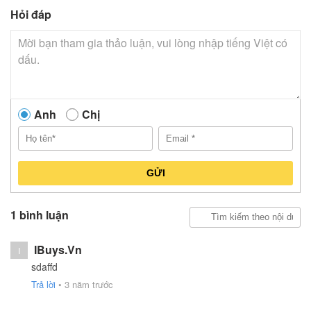
Hỏi đáp
Anh
Chị
GỬI
1 bình luận
IBuys.vn
I
sdaffd
Trả lời
•
3 năm trước