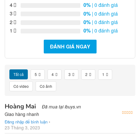
4
0%
| 0 đánh giá
3
0%
| 0 đánh giá
2
0%
| 0 đánh giá
1
0%
| 0 đánh giá
ĐÁNH GIÁ NGAY
Tất cả
5
4
3
2
1
Có video
Có ảnh
Hoàng Mai
Đã mua tại ibuys.vn
Được
Giao hàng nhanh
Đăng nhập để bình luận
•
23 Tháng 3, 2023