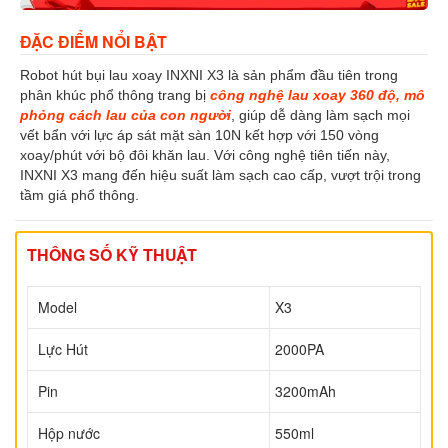
ĐẶC ĐIỂM NỔI BẬT
Robot hút bụi lau xoay INXNI X3 là sản phẩm đầu tiên trong
phân khúc phổ thông trang bị
công nghệ lau xoay 360 độ, mô
phỏng cách lau của con người
, giúp dễ dàng làm sạch mọi
vết bẩn với lực áp sát mặt sàn 10N kết hợp với 150 vòng
xoay/phút với bộ đôi khăn lau. Với công nghệ tiên tiến này,
INXNI X3 mang đến hiệu suất làm sạch cao cấp, vượt trội trong
tầm giá phổ thông.
THÔNG SỐ KỸ THUẬT
Model
X3
Lực Hút
2000PA
Pin
3200mAh
Hộp nước
550ml