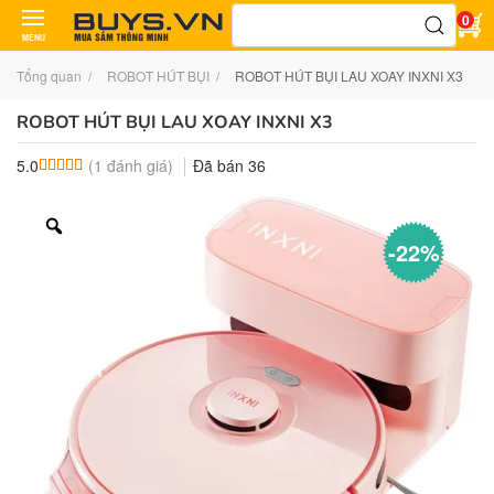
Tìm
0
kiếm:
MENU
Tổng quan
ROBOT HÚT BỤI
ROBOT HÚT BỤI LAU XOAY INXNI X3
ROBOT HÚT BỤI LAU XOAY INXNI X3
(
1
đánh giá)
Đã bán
36
5.0
5.0
1
trên 5 dựa trên
đánh giá
-22%