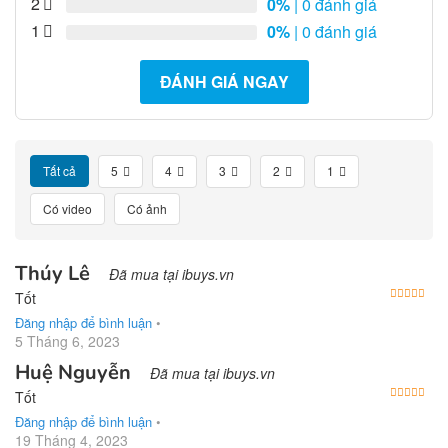
2
0%
| 0 đánh giá
1
0%
| 0 đánh giá
ĐÁNH GIÁ NGAY
Tất cả
5
4
3
2
1
Có video
Có ảnh
Thúy Lê
Đã mua tại ibuys.vn
Được
Tốt
Đăng nhập để bình luận
•
5 Tháng 6, 2023
Huệ Nguyễn
Đã mua tại ibuys.vn
Được
Tốt
Đăng nhập để bình luận
•
19 Tháng 4, 2023