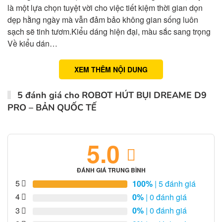
là một lựa chọn tuyệt vời cho việc tiết kiệm thời gian dọn
dẹp hằng ngày mà vẫn đảm bảo không gian sống luôn
sạch sẽ tinh tươm.Kiểu dáng hiện đại, màu sắc sang trọng
Về kiểu dán…
XEM THÊM NỘI DUNG
5 đánh giá cho
ROBOT HÚT BỤI DREAME D9
PRO – BẢN QUỐC TẾ
5.0
ĐÁNH GIÁ TRUNG BÌNH
5
100%
| 5 đánh giá
4
0%
| 0 đánh giá
3
0%
| 0 đánh giá