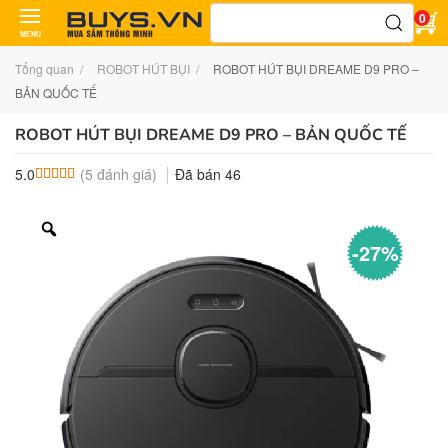
Tìm
0
kiếm:
MENU
Tổng quan
ROBOT HÚT BỤI
ROBOT HÚT BỤI DREAME D9 PRO –
BẢN QUỐC TẾ
ROBOT HÚT BỤI DREAME D9 PRO – BẢN QUỐC TẾ
(
5
đánh giá)
Đã bán
46
5.0
5.0
5
trên 5 dựa trên
đánh giá
-27%