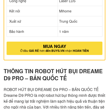
Công nghệ
Laser LDS
Kết nối
Mihome
Xuất xứ
Trung Quốc
Bảo hành
1 năm
MUA NGAY
Ở đâu
GIÁ RẺ
hơn
đến BUYS.VN
nhận
HOÀN TIỀN
THÔNG TIN ROBOT HÚT BỤI DREAME
D9 PRO – BẢN QUỐC TẾ
ROBOT HÚT BỤI DREAME D9 PRO – BẢN QUỐC TẾ
Dreame D9 PRO là một robot hút bụi thông minh được thiết
kế để mang lại trải nghiệm làm sạch hiệu quả và thuận tiện
cho ngôi nhà của bạn. Với nhiều tính năng tiên tiến, đây sẽ