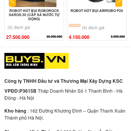
ROBOT HÚT BỤI ROBOROCK
ROBOT HÚT BỤI AIRROBO P20
SAROS 20 (CẤP XẢ NƯỚC TỰ
ĐỘNG)
5.00
9
trên 5 dựa trên
đánh giá
(0) đánh giá
(9) đánh giá
27.500.000
4.150.000
35.990.000
5.999.000
Công ty TNHH Đầu tư và Thương Mại Xây Dựng KSC
VPĐD:P3615B
Tháp Doanh Nhân Sô 1 Thanh Bình - Hà
Đông - Hà Nội
Kho hàng
: 162 Đường Khương Đình – Quận Thanh Xuân
Thành phố Hà Nội.