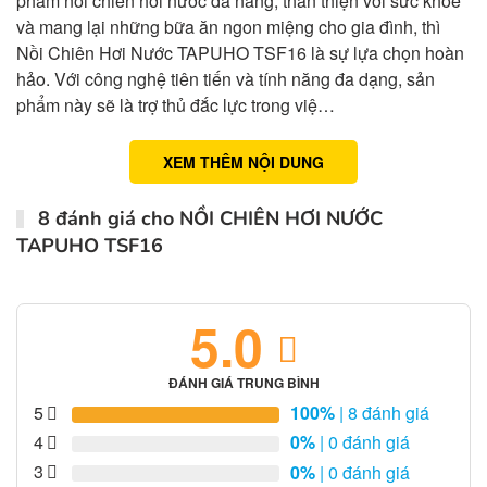
phẩm nồi chiên hơi nước đa năng, thân thiện với sức khỏe
và mang lại những bữa ăn ngon miệng cho gia đình, thì
Nồi Chiên Hơi Nước TAPUHO TSF16 là sự lựa chọn hoàn
hảo. Với công nghệ tiên tiến và tính năng đa dạng, sản
phẩm này sẽ là trợ thủ đắc lực trong việ…
XEM THÊM NỘI DUNG
8 đánh giá cho
NỒI CHIÊN HƠI NƯỚC
TAPUHO TSF16
5.0
ĐÁNH GIÁ TRUNG BÌNH
5
100%
| 8 đánh giá
4
0%
| 0 đánh giá
3
0%
| 0 đánh giá