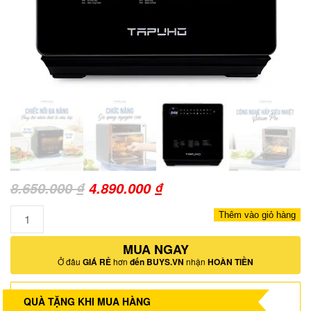
Giá
Giá
8.650.000
₫
4.890.000
₫
gốc
hiện
Số
Thêm vào giỏ hàng
là:
tại
lượng
8.650.000 ₫.
MUA NGAY
là:
Ở đâu
GIÁ RẺ
hơn
đến BUYS.VN
nhận
HOÀN TIỀN
4.890.000 ₫.
QUÀ TẶNG KHI MUA HÀNG