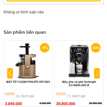
Không có bình luận nào
Sản phẩm liên quan
-9%
-34%
MÁY ÉP CHẬM PHILIPS HR1883
Máy pha cà phê Delonghi
ECAM46.860.B
5.00
4
trên 5 dựa trên
đánh giá
5.00
7
trên 5 dựa trên
đánh giá
(4) đánh giá
(7) đánh giá
3.840.000
39.800.000
4.200.000
60.000.000