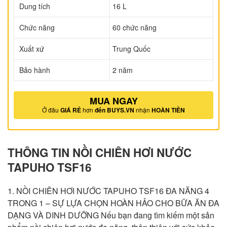
Dung tích
16 L
Chức năng
60 chức năng
Xuất xứ
Trung Quốc
Bảo hành
2 năm
MUA NGAY
Ở đâu
GIÁ RẺ
hơn
đến BUYS.VN
nhận
HOÀN TIỀN
THÔNG TIN NỒI CHIÊN HƠI NƯỚC
TAPUHO TSF16
1. NỒI CHIÊN HƠI NƯỚC TAPUHO TSF16 ĐA NĂNG 4
TRONG 1 – SỰ LỰA CHỌN HOÀN HẢO CHO BỮA ĂN ĐA
DẠNG VÀ DINH DƯỠNG Nếu bạn đang tìm kiếm một sản