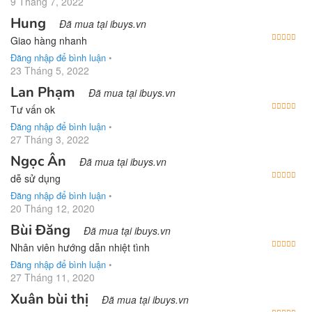
9 Tháng 7, 2022
Hung
Đã mua tại ibuys.vn
Được
Giao hàng nhanh
Đăng nhập để bình luận
•
23 Tháng 5, 2022
Lan Phạm
Đã mua tại ibuys.vn
Được
Tư vấn ok
Đăng nhập để bình luận
•
27 Tháng 3, 2022
Ngọc Ân
Đã mua tại ibuys.vn
Được
dễ sử dụng
Đăng nhập để bình luận
•
20 Tháng 12, 2020
Bùi Đăng
Đã mua tại ibuys.vn
Được
Nhân viên hướng dẫn nhiệt tình
Đăng nhập để bình luận
•
27 Tháng 11, 2020
Xuân bùi thị
Đã mua tại ibuys.vn