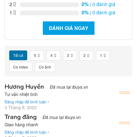
2
0%
| 0 đánh giá
1
0%
| 0 đánh giá
ĐÁNH GIÁ NGAY
Tất cả
5
4
3
2
1
Có video
Có ảnh
Hương Huyền
Đã mua tại ibuys.vn
Được
Tư vấn nhiệt tình
Đăng nhập để bình luận
•
3 Tháng 8, 2022
Trang đăng
Đã mua tại ibuys.vn
Được
Giao hàng nhanh
Đăng nhập để bình luận
•