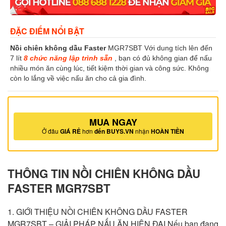
ĐẶC ĐIỂM NỔI BẬT
Nồi chiên không dầu Faster
MGR7SBT Với dung tích lên đến
7 lít
8 chức năng lập trình sẵn
, bạn có đủ không gian để nấu
nhiều món ăn cùng lúc, tiết kiệm thời gian và công sức. Không
còn lo lắng về việc nấu ăn cho cả gia đình.
MUA NGAY
Ở đâu
GIÁ RẺ
hơn
đến BUYS.VN
nhận
HOÀN TIỀN
THÔNG TIN NỒI CHIÊN KHÔNG DẦU
FASTER MGR7SBT
1. GIỚI THIỆU NỒI CHIÊN KHÔNG DẦU FASTER
MGR7SBT – GIẢI PHÁP NẤU ĂN HIỆN ĐẠI Nếu bạn đang