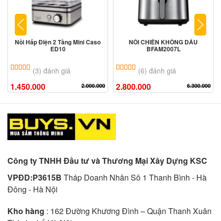
Nồi Hấp Điện 2 Tầng Mini Caso
NỒI CHIÊN KHÔNG DẦU
ED10
BFAM2007L
5.00
3
trên 5 dựa trên
đánh giá
5.00
6
trên 5 dựa trên
đánh giá
(3) đánh giá
(6) đánh giá
1.450.000
2.800.000
2.000.000
6.300.000
Công ty TNHH Đầu tư và Thương Mại Xây Dựng KSC
VPĐD:P3615B
Tháp Doanh Nhân Sô 1 Thanh Bình - Hà
Đông - Hà Nội
Kho hàng
: 162 Đường Khương Đình – Quận Thanh Xuân