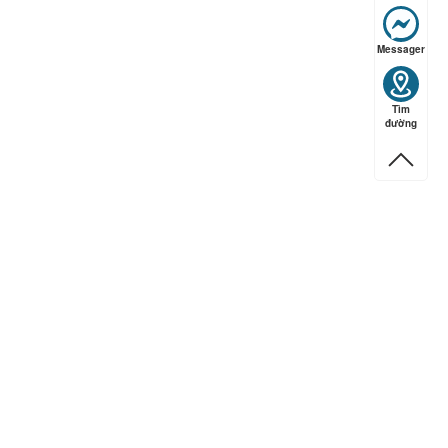
ếp hạng
5
5 sao
Messager
Tìm
đường
ếp hạng
5
5 sao