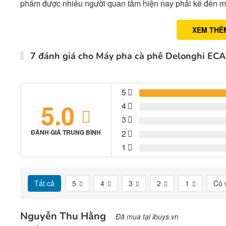
phẩm được nhiều người quan tâm hiện nay phải kể đến 
XEM THÊ
7 đánh giá cho
Máy pha cà phê Delonghi EC
5
5.0
4
3
2
ĐÁNH GIÁ TRUNG BÌNH
1
Tất cả
5
4
3
2
1
Có 
Nguyễn Thu Hằng
Đã mua tại ibuys.vn