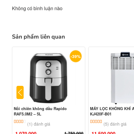
Không có bình luận nào
Sản phẩm liên quan
-39%
Nồi chiên không dầu Rapido
MÁY LỌC KHÔNG KHÍ A
RAF5.0M2 – 5L
KJ420F-B01
4.00
1
trên 5 dựa trên
đánh giá
5.00
5
trên 5 dựa tr
(1) đánh giá
(5) đánh giá
1.070.000
1.750.000
11.500.000