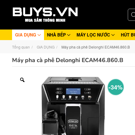
GIA DỤNG
NHÀ BẾP
MÁY LỌC NƯỚC
HÚT B
Tổng quan
GIA DỤNG
Máy pha cà phê Delonghi ECAM46.860.B
Máy pha cà phê Delonghi ECAM46.860.B
-34%