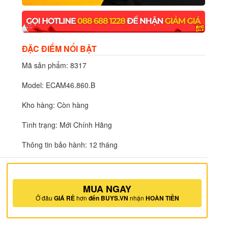
ĐẶC ĐIỂM NỔI BẬT
Mã sản phẩm: 8317
Model: ECAM46.860.B
Kho hàng: Còn hàng
Tình trạng: Mới Chính Hãng
Thông tin bảo hành: 12 tháng
MUA NGAY
Ở đâu
GIÁ RẺ
hơn
đến BUYS.VN
nhận
HOÀN TIỀN