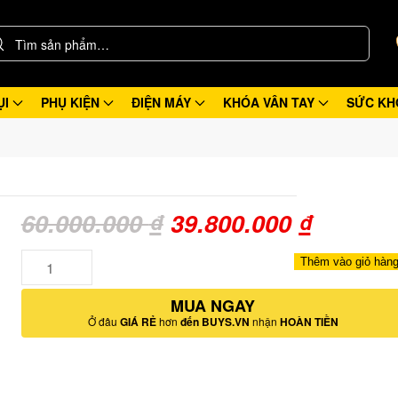
ỤI
PHỤ KIỆN
ĐIỆN MÁY
KHÓA VÂN TAY
SỨC KH
Giá
Giá
60.000.000
₫
39.800.000
₫
gốc
hiện
Số
Thêm vào giỏ hàn
lượng
là:
tại
MUA NGAY
60.000.000 ₫.
là:
Ở đâu
GIÁ RẺ
hơn
đến BUYS.VN
nhận
HOÀN TIỀN
39.800.