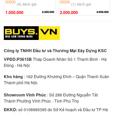
5.00
8
trên 5 dựa trên
đánh giá
5.00
1
trên 5 dựa trên
đánh giá
(8) đánh giá
(1) đánh giá
1.050.000
2.000.000
2.300.000
4.990.000
Công ty TNHH Đầu tư và Thương Mại Xây Dựng KSC
VPĐD:P3615B
Tháp Doanh Nhân Sô 1 Thanh Bình - Hà
Đông - Hà Nội
Kho hàng
: 162 Đường Khương Đình – Quận Thanh Xuân
Thành phố Hà Nội.
Showroom Vĩnh Phúc
: Số 286 Đường Nguyễn Tất
Thành Phường Vĩnh Phúc - Tỉnh Phú Thọ
ĐKKD:
số 0108965395 do Sở Kế hoạch và Đầu tư TP Hà