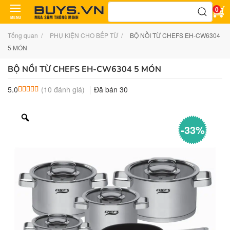
Tìm
0
kiếm:
MENU
Tổng quan
PHỤ KIỆN CHO BẾP TỪ
BỘ NỒI TỪ CHEFS EH-CW6304
5 MÓN
BỘ NỒI TỪ CHEFS EH-CW6304 5 MÓN
(
10
đánh giá)
Đã bán
30
5.0
5.0
10
trên 5 dựa trên
đánh giá
-33%