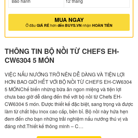
Bảo hành
12 thang
MUA NGAY
Ở đâu
GIÁ RẺ
hơn
đến BUYS.VN
nhận
HOÀN TIỀN
THÔNG TIN BỘ NỒI TỪ CHEFS EH-
CW6304 5 MÓN
VIỆC NẤU NƯỚNG TRỞ NÊN DỄ DÀNG VÀ TIỆN LỢI
HƠN BAO GIỜ HẾT VỚI BỘ NỒI TỪ CHEFS EH-CW6304
5 MÓNChế biến những bữa ăn ngon miệng và tiện lợi
chưa bao giờ dễ dàng đến thế với bộ nồi từ Chefs EH-
CW6304 5 món. Được thiết kế đặc biệt, sang trọng và được
làm từ chất liệu inox cao cấp, bền bỉ. Bộ nồi này hứa hẹn
đem đến cho bạn những trải nghiệm nấu nướng thú vị và
đáng nhớ.Thiết kế thông minh – C…