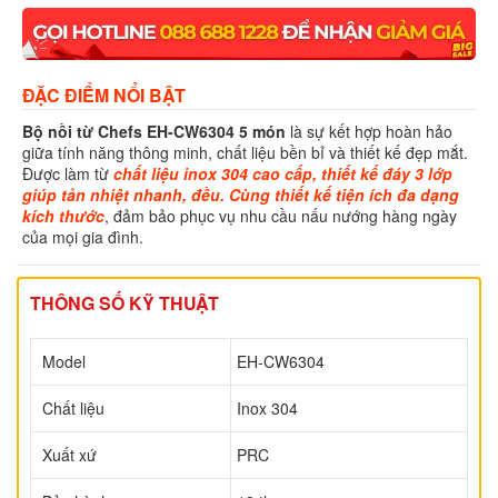
ĐẶC ĐIỂM NỔI BẬT
Bộ nồi từ Chefs EH-CW6304 5 món
là sự kết hợp hoàn hảo
giữa tính năng thông minh, chất liệu bền bỉ và thiết kế đẹp mắt.
Được làm từ
chất liệu inox 304 cao cấp, thiết kế đáy 3 lớp
giúp tản nhiệt nhanh, đều. Cùng thiết kế tiện ích đa dạng
kích thước
, đảm bảo phục vụ nhu cầu nấu nướng hàng ngày
của mọi gia đình.
THÔNG SỐ KỸ THUẬT
Model
EH-CW6304
Chất liệu
Inox 304
Xuất xứ
PRC