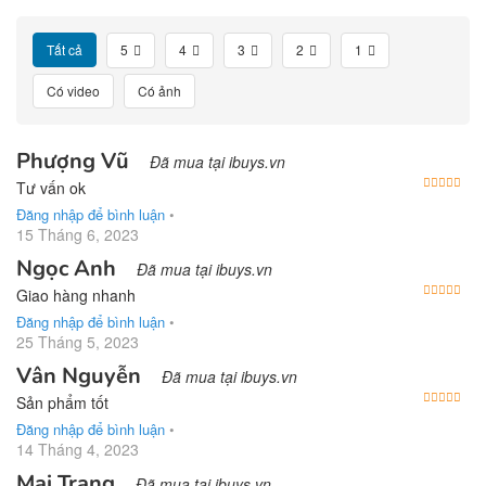
Tất cả
5
4
3
2
1
Có video
Có ảnh
Phượng Vũ
Đã mua tại ibuys.vn
Được
Tư vấn ok
Đăng nhập để bình luận
•
15 Tháng 6, 2023
Ngọc Anh
Đã mua tại ibuys.vn
Được
Giao hàng nhanh
Đăng nhập để bình luận
•
25 Tháng 5, 2023
Vân Nguyễn
Đã mua tại ibuys.vn
Được
Sản phẩm tốt
Đăng nhập để bình luận
•
14 Tháng 4, 2023
Mai Trang
Đã mua tại ibuys.vn