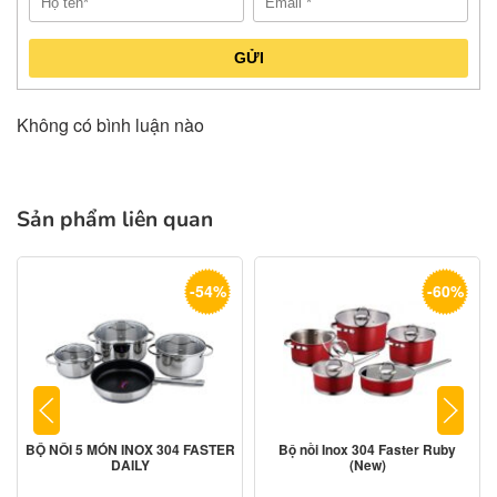
GỬI
Không có bình luận nào
Sản phẩm liên quan
-54%
-60%
BỘ NỒI 5 MÓN INOX 304 FASTER
Bộ nồi Inox 304 Faster Ruby
DAILY
(New)