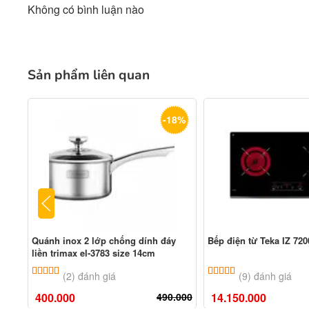
Không có bình luận nào
Sản phẩm liên quan
-18%
Quánh inox 2 lớp chống dính đáy
Bếp điện từ Teka IZ 72
liền trimax el-3783 size 14cm
5.00
2
trên 5 dựa trên
đánh giá
5.00
9
trên 5 dựa tr
(2) đánh giá
(9) đánh giá
400.000
490.000
14.150.000