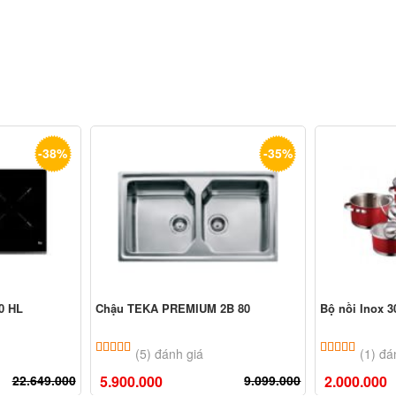
-38%
-35%
00 HL
Chậu TEKA PREMIUM 2B 80
Bộ nồi Inox 3
ên
đánh giá
5.00
5
trên 5 dựa trên
đánh giá
5.00
1
trê
(5) đánh giá
(1) đá
22.649.000
5.900.000
9.099.000
2.000.000