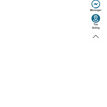
ếp hạng
5
5 sao
Messager
Tìm
đường
ếp hạng
5
5 sao