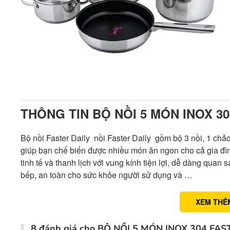
THÔNG TIN BỘ NỒI 5 MÓN INOX 30
Bộ nồi Faster Daily nồi Faster Daily gồm bộ 3 nồi, 1 chảo
giúp bạn chế biến được nhiều món ăn ngon cho cả gia đ
tinh tế và thanh lịch với vung kính tiện lợi, dễ dàng quan 
bếp, an toàn cho sức khỏe người sử dụng và …
XEM THÊ
8 đánh giá cho
BỘ NỒI 5 MÓN INOX 304 FAS