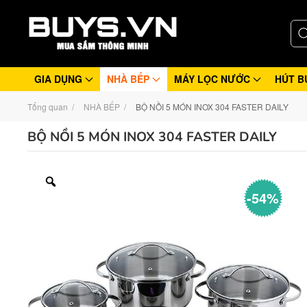
GIA DỤNG
NHÀ BẾP
MÁY LỌC NƯỚC
HÚT B
Tổng quan
NHÀ BẾP
BỘ NỒI 5 MÓN INOX 304 FASTER DAILY
BỘ NỒI 5 MÓN INOX 304 FASTER DAILY
-54%