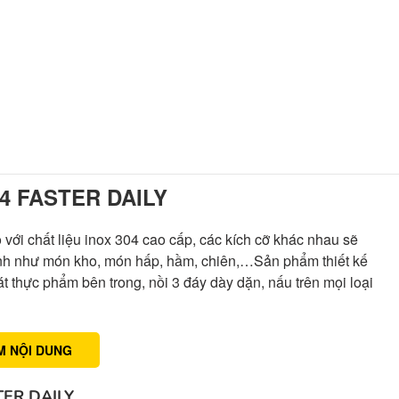
4 FASTER DAILY
 với chất liệu inox 304 cao cấp, các kích cỡ khác nhau sẽ
ình như món kho, món hấp, hầm, chiên,…Sản phẩm thiết kế
sát thực phẩm bên trong, nồi 3 đáy dày dặn, nấu trên mọi loại
M NỘI DUNG
TER DAILY