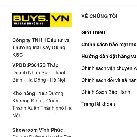
VỀ CHÚNG TÔI
Giới Thiệu
Công ty TNHH Đầu tư và
Chính sách bảo mật thô
Thương Mại Xây Dựng
KSC
Hướng dẫn đặt hàng và
VPĐD:P3615B
Tháp
Chính sách vận chuyển v
Doanh Nhân Sô 1 Thanh
Bình - Hà Đông - Hà Nội
Chính sách đổi và trả hà
Chính Sách Bảo Hành
Kho hàng
: 162 Đường
Khương Đình – Quận
Trang tài khoản
Thanh Xuân Thành phố Hà
Nội.
Showroom Vĩnh Phúc
: