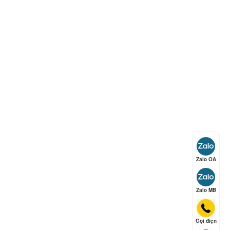
ếp hạng
5
5 sao
ếp hạng
5
5 sao
ếp hạng
5
5 sao
Zalo OA
Zalo MB
ếp hạng
5
5 sao
Gọi điện