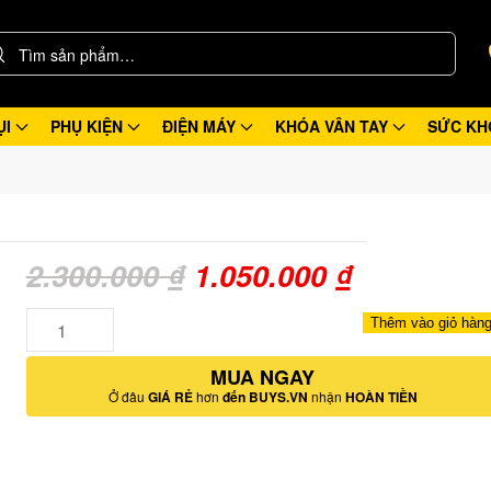
ỤI
PHỤ KIỆN
ĐIỆN MÁY
KHÓA VÂN TAY
SỨC KH
Giá
Giá
2.300.000
₫
1.050.000
₫
gốc
hiện
Số
Thêm vào giỏ hàn
lượng
là:
tại
MUA NGAY
2.300.000 ₫.
là:
Ở đâu
GIÁ RẺ
hơn
đến BUYS.VN
nhận
HOÀN TIỀN
1.050.000