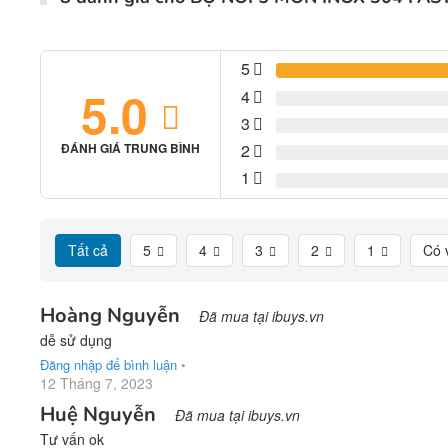
5
5.0
4
3
2
ĐÁNH GIÁ TRUNG BÌNH
1
Tất cả
5
4
3
2
1
Có 
Hoàng Nguyễn
Đã mua tại ibuys.vn
dễ sử dụng
Đăng nhập để bình luận
•
12 Tháng 7, 2023
Huệ Nguyễn
Đã mua tại ibuys.vn
Tư vấn ok