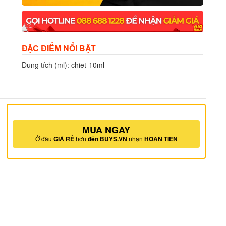
ĐẶC ĐIỂM NỔI BẬT
Dung tích (ml): chiet-10ml
MUA NGAY
Ở đâu
GIÁ RẺ
hơn
đến BUYS.VN
nhận
HOÀN TIỀN