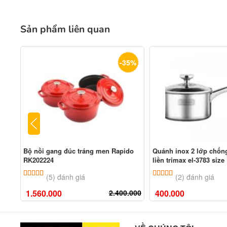
Sản phẩm liên quan
-35%
Bộ nồi gang đúc tráng men Rapido
Quánh inox 2 lớp chốn
RK202224
liền trimax el-3783 siz
5.00
5
trên 5 dựa trên
đánh giá
5.00
2
trên 5 dựa tr
(5) đánh giá
(2) đánh giá
1.560.000
2.400.000
400.000