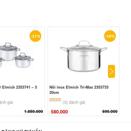
-21%
-16%
ừ Elmich 2353741 – 3
Nồi inox Elmich Tri-Max 2353733
Nồi
20cm
18
n 5 dựa trên
đánh giá
5.00
3
trên 5 dựa trên
đánh giá
ánh giá
(3) đánh giá
1.850.000
580.000
690.000
59