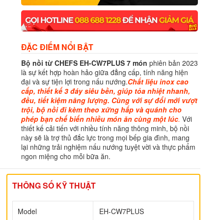
ĐẶC ĐIỂM NỔI BẬT
Bộ nồi từ CHEFS EH-CW7PLUS 7 món
phiên bản 2023
là sự kết hợp hoàn hảo giữa đẳng cấp, tính năng hiện
đại và sự tiện lợi trong nấu nướng.
C
hất liệu inox cao
cấp, thiết kế 3 đáy siêu bền, giúp tỏa nhiệt nhanh,
đều, tiết kiệm năng lượng. Cùng với sự đổi mới vượt
trội, bộ nồi đi kèm theo xửng hấp và quánh cho
phép bạn chế biến nhiều món ăn cùng một lúc
.
Với
thiết kế cải tiến với nhiều tính năng thông minh, bộ nồi
này sẽ là trợ thủ đắc lực trong mọi bếp gia đình, mang
lại những trải nghiệm nấu nướng tuyệt vời và thực phẩm
ngon miệng cho mỗi bữa ăn.
THÔNG SỐ KỸ THUẬT
Model
EH-CW7PLUS