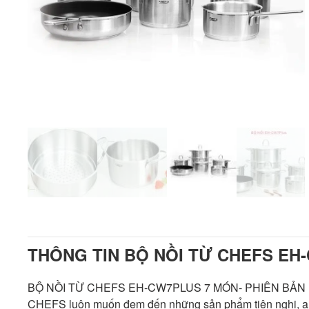
THÔNG TIN BỘ NỒI TỪ CHEFS EH
BỘ NỒI TỪ CHEFS EH-CW7PLUS 7 MÓN- PHIÊN BẢN HOÀ
CHEFS luôn muốn đem đến những sản phẩm tiện nghi, an 