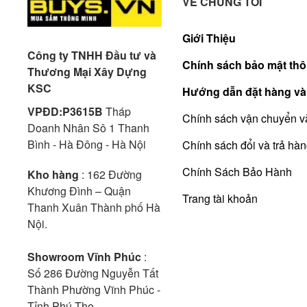
VỀ CHÚNG TÔI
Giới Thiệu
Công ty TNHH Đầu tư và
Chính sách bảo mật thô
Thương Mại Xây Dựng
KSC
Hướng dẫn đặt hàng và
VPĐD:P3615B
Tháp
Chính sách vận chuyển v
Doanh Nhân Sô 1 Thanh
Bình - Hà Đông - Hà Nội
Chính sách đổi và trả hà
Chính Sách Bảo Hành
Kho hàng
: 162 Đường
Khương Đình – Quận
Trang tài khoản
Thanh Xuân Thành phố Hà
Nội.
Showroom Vĩnh Phúc
:
Số 286 Đường Nguyễn Tất
Thành Phường Vĩnh Phúc -
Tỉnh Phú Thọ