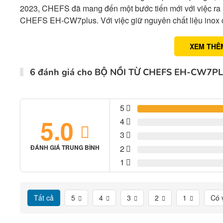
2023, CHEFS đã mang đến một bước tiến mới với việc ra 
CHEFS EH-CW7plus. Với việc giữ nguyên chất liệu inox c
XEM THÊ
6 đánh giá cho
BỘ NỒI TỪ CHEFS EH-CW7P
5
5.0
4
3
2
ĐÁNH GIÁ TRUNG BÌNH
1
Tất cả
5
4
3
2
1
Có 