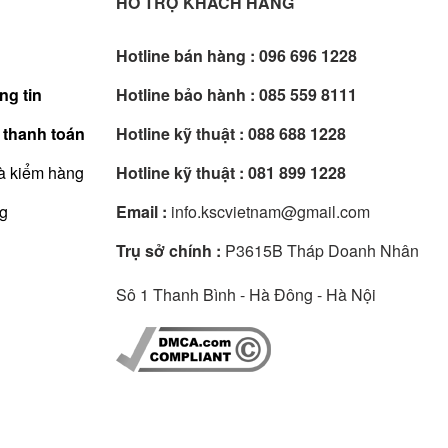
HỖ TRỢ KHÁCH HÀNG
Hotline bán hàng :
096 696 1228
ng tin
Hotline bảo hành :
085 559 8111
 thanh toán
Hotline kỹ thuật :
088 688 1228
à kiểm hàng
Hotline kỹ thuật :
081 899 1228
ng
Email :
info.kscvietnam@gmail.com
Trụ sở chính :
P3615B Tháp Doanh Nhân
Sô 1 Thanh Bình - Hà Đông - Hà Nội