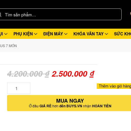
ỤI
PHỤ KIỆN
ĐIỆN MÁY
KHÓA VÂN TAY
SỨC KH
LUS 7 MÓN
Giá
Giá
4.200.000
₫
2.500.000
₫
gốc
hiện
Số
Thêm vào giỏ hàn
lượng
là:
tại
MUA NGAY
4.200.000 ₫.
là:
Ở đâu
GIÁ RẺ
hơn
đến BUYS.VN
nhận
HOÀN TIỀN
2.500.000