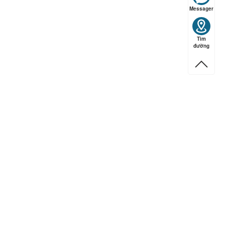
Messager
Tìm
ếp hạng
5
5 sao
đường