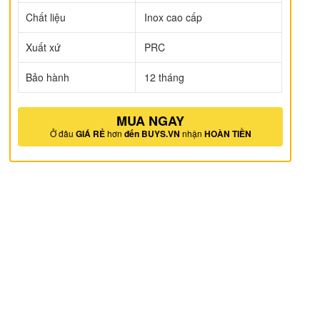
Chất liệu
Inox cao cấp
Xuất xứ
PRC
Bảo hành
12 tháng
MUA NGAY
Ở đâu
GIÁ RẺ
hơn
đến BUYS.VN
nhận
HOÀN TIỀN