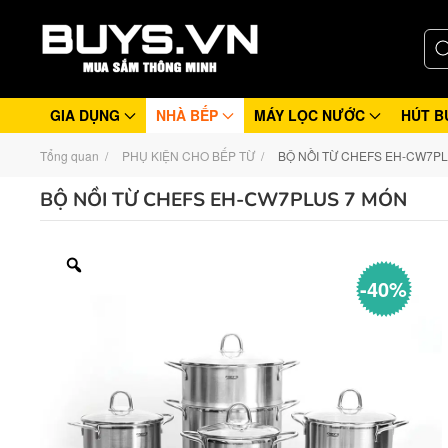
GIA DỤNG
NHÀ BẾP
MÁY LỌC NƯỚC
HÚT B
Tổng quan
PHỤ KIỆN CHO BẾP TỪ
BỘ NỒI TỪ CHEFS EH-CW7P
BỘ NỒI TỪ CHEFS EH-CW7PLUS 7 MÓN
-40%