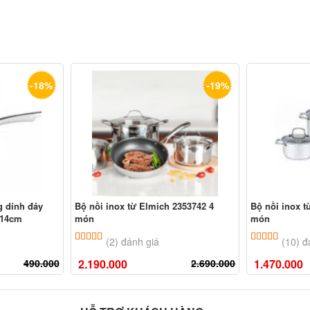
-18%
-19%
g dính đáy
Bộ nồi inox từ Elmich 2353742 4
Bộ nồi inox t
e 14cm
món
món
ên
đánh giá
5.00
2
trên 5 dựa trên
đánh giá
5.00
10
trê
(2) đánh giá
(10) đ
490.000
2.190.000
2.690.000
1.470.000