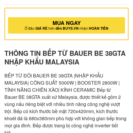
MUA NGAY
Ở đâu
GIÁ RẺ
hơn
đến BUYS.VN
nhận
HOÀN TIỀN
THÔNG TIN BẾP TỪ BAUER BE 38GTA
NHẬP KHẨU MALAYSIA
BẾP TỪ ĐÔI BAUER BE 38GTA |NHẬP KHẨU
MALAYSIA| CÔNG SUẤT 5000W | BOOSTER 2800W |
TÍNH NĂNG CHIÊN XÀO| KÍNH CERAMIC Bếp từ
Bauer BE 38GTA xuất xứ Malaysia, được thiết kế gồm 2
vùng nấu riêng biệt với nhiều tính năng công nghệ vượt
trội. Bếp có kích thước bề mặt 720x420mm, kích thước
khoét đá là 680x380mm phù hợp với không gian bếp trong
mọi gia đình. Bếp được trang bị công nghệ inverter tiết
kiệ…