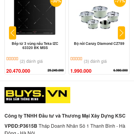
-30%
-71%
Bếp từ 3 vùng nấu Teka IZC
Bộ nồi Canzy Diamond CZ789
63320 BK MSS
5.00
2
trên 5 dựa trên
đánh giá
5.00
3
trên 5 dựa trên
đánh giá
(2) đánh giá
(3) đánh giá
20.470.000
1.990.000
29.249.000
6.980.000
Công ty TNHH Đầu tư và Thương Mại Xây Dựng KSC
VPĐD:P3615B
Tháp Doanh Nhân Sô 1 Thanh Bình - Hà
Đông - Hà Nội