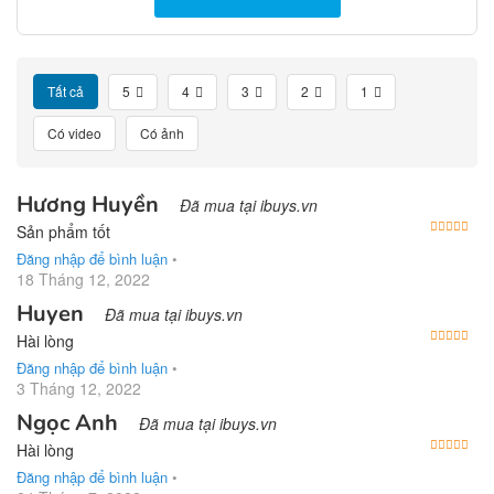
Tất cả
5
4
3
2
1
Có video
Có ảnh
Hương Huyền
Đã mua tại ibuys.vn
Được
Sản phẩm tốt
Đăng nhập để bình luận
•
18 Tháng 12, 2022
Huyen
Đã mua tại ibuys.vn
Được
Hài lòng
Đăng nhập để bình luận
•
3 Tháng 12, 2022
Ngọc Anh
Đã mua tại ibuys.vn
Được
Hài lòng
Đăng nhập để bình luận
•