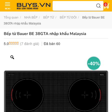
Tìm
0
kiếm:
MENU
Tổng quan
NHÀ BẾP
BẾP TỪ
BẾP TỪ ĐÔI
Bếp từ Bauer BE
38GTA nhập khẩu Malaysia
Bếp từ Bauer BE 38GTA nhập khẩu Malaysia
(
7
đánh giá)
Đã bán
60
5.0
5.0
7
trên 5 dựa trên
đánh giá
-40%