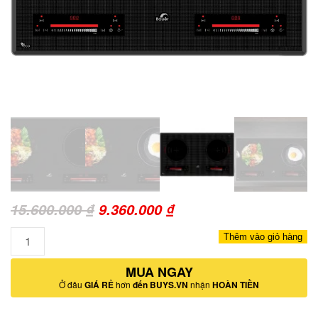
Giá
Giá
15.600.000
₫
9.360.000
₫
gốc
hiện
Số
Thêm vào giỏ hàng
là:
tại
lượng
15.600.000 ₫.
MUA NGAY
là:
Ở đâu
GIÁ RẺ
hơn
đến BUYS.VN
nhận
HOÀN TIỀN
9.360.000 ₫.