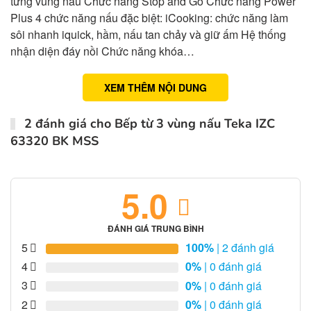
từng vùng nâu Chức năng Stop and Go Chức năng Power
Plus 4 chức năng nấu đặc biệt: iCooking: chức năng làm
sôi nhanh iquick, hầm, nấu tan chảy và giữ ấm Hệ thống
nhận diện đáy nồi Chức năng khóa…
XEM THÊM NỘI DUNG
2 đánh giá cho
Bếp từ 3 vùng nấu Teka IZC
63320 BK MSS
5.0
ĐÁNH GIÁ TRUNG BÌNH
5
100%
| 2 đánh giá
4
0%
| 0 đánh giá
3
0%
| 0 đánh giá
2
0%
| 0 đánh giá