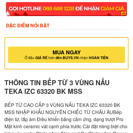
ĐẶC ĐIỂM NỔI BẬT
MUA NGAY
Ở đâu
GIÁ RẺ
hơn
đến BUYS.VN
nhận
HOÀN TIỀN
THÔNG TIN BẾP TỪ 3 VÙNG NẤU
TEKA IZC 63320 BK MSS
BẾP TỪ CAO CẤP 3 VÙNG NẤU TEKA IZC 63320 BK
MSS NHẬP KHẨU NGUYÊN CHIẾC TỪ CHÂU ÂUBếp
điện từ, lắp âm Điều khiển bảng cảm ứng, dạng trượt Pro
Mặt kính ceramic vát cạnh phía trước Cài đặt riêng biệt cho