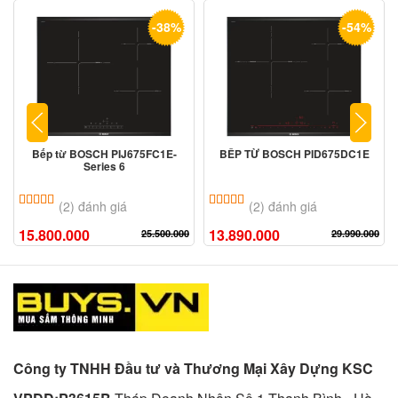
-38%
-54%
Bếp từ BOSCH PIJ675FC1E-
BẾP TỪ BOSCH PID675DC1E
Series 6
5.00
2
trên 5 dựa trên
đánh giá
5.00
2
trên 5 dựa trên
đánh giá
(2) đánh giá
(2) đánh giá
15.800.000
13.890.000
25.500.000
29.990.000
Công ty TNHH Đầu tư và Thương Mại Xây Dựng KSC