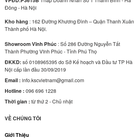
VPĐD:P3615B
Tháp Doanh Nhân Sô 1 Thanh Bình - Hà
Đông - Hà Nội
Kho hàng
: 162 Đường Khương Đình – Quận Thanh Xuân
Thành phố Hà Nội.
Showroom Vĩnh Phúc
: Số 286 Đường Nguyễn Tất
Thành Phường Vĩnh Phúc - Tỉnh Phú Thọ
ĐKKD:
số 0108965395 do Sở Kế hoạch và Đầu tư TP Hà
Nội cấp lần đầu 30/09/2019
Email :
info.kscvietnam@gmail.com
Hotline :
096 696 1228
Thời gian :
từ thứ 2 - Chủ nhật
VỀ CHÚNG TÔI
Giới Thiệu