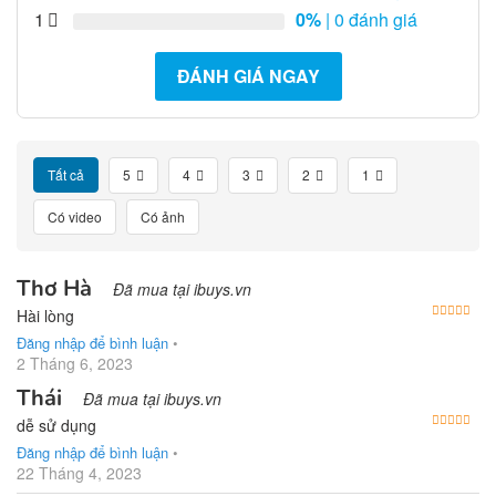
1
0%
| 0 đánh giá
ĐÁNH GIÁ NGAY
Tất cả
5
4
3
2
1
Có video
Có ảnh
Thơ Hà
Đã mua tại ibuys.vn
Được
Hài lòng
Đăng nhập để bình luận
•
2 Tháng 6, 2023
Thái
Đã mua tại ibuys.vn
Được
dễ sử dụng
Đăng nhập để bình luận
•
22 Tháng 4, 2023