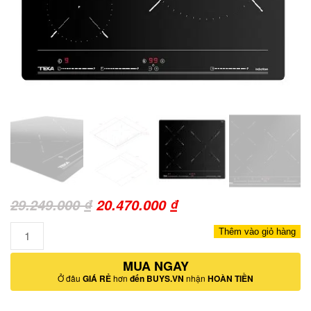
Giá
Giá
29.249.000
₫
20.470.000
₫
gốc
hiện
Số
Thêm vào giỏ hàng
là:
tại
lượng
29.249.000 ₫.
MUA NGAY
là:
Ở đâu
GIÁ RẺ
hơn
đến BUYS.VN
nhận
HOÀN TIỀN
20.470.000 ₫.