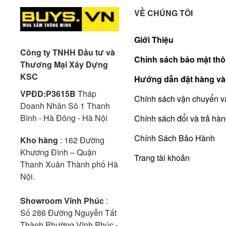
VỀ CHÚNG TÔI
Giới Thiệu
Công ty TNHH Đầu tư và
Chính sách bảo mật thô
Thương Mại Xây Dựng
KSC
Hướng dẫn đặt hàng và
VPĐD:P3615B
Tháp
Chính sách vận chuyển v
Doanh Nhân Sô 1 Thanh
Bình - Hà Đông - Hà Nội
Chính sách đổi và trả hà
Chính Sách Bảo Hành
Kho hàng
: 162 Đường
Khương Đình – Quận
Trang tài khoản
Thanh Xuân Thành phố Hà
Nội.
Showroom Vĩnh Phúc
:
Số 286 Đường Nguyễn Tất
Thành Phường Vĩnh Phúc -