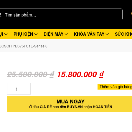
ỤI
PHỤ KIỆN
ĐIỆN MÁY
KHÓA VÂN TAY
SỨC KH
 BOSCH PIJ675FC1E-Series 6
Giá
Giá
25.500.000
₫
15.800.000
₫
gốc
hiện
Số
Thêm vào giỏ hàn
lượng
là:
tại
MUA NGAY
25.500.000 ₫.
là:
Ở đâu
GIÁ RẺ
hơn
đến BUYS.VN
nhận
HOÀN TIỀN
15.800.