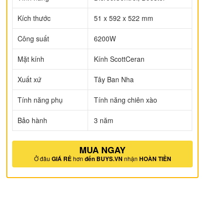
Kích thước
51 x 592 x 522 mm
Công suất
6200W
Mặt kính
Kính ScottCeran
Xuất xứ
Tây Ban Nha
Tính năng phụ
Tính năng chiên xào
Bảo hành
3 năm
MUA NGAY
Ở đâu
GIÁ RẺ
hơn
đến BUYS.VN
nhận
HOÀN TIỀN