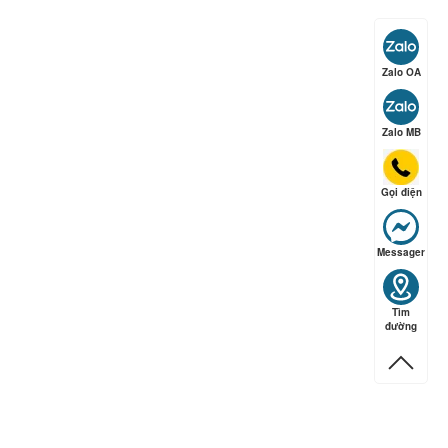
ếp hạng
5
5 sao
Zalo OA
ếp hạng
5
5 sao
Zalo MB
Gọi điện
Messager
Tìm
đường