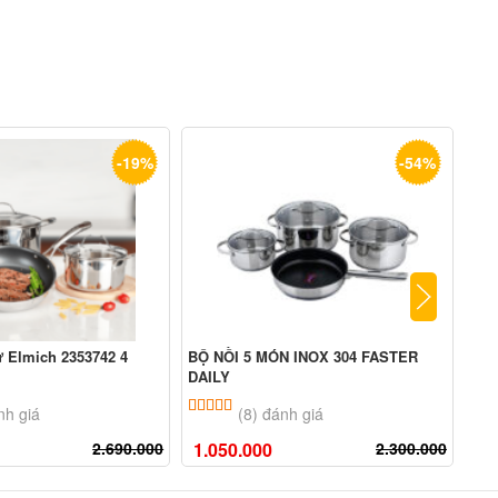
-19%
-54%
ừ Elmich 2353742 4
BỘ NỒI 5 MÓN INOX 304 FASTER
Máy
DAILY
n 5 dựa trên
đánh giá
5.00
8
trên 5 dựa trên
đánh giá
nh giá
(8) đánh giá
2.690.000
1.050.000
2.300.000
12