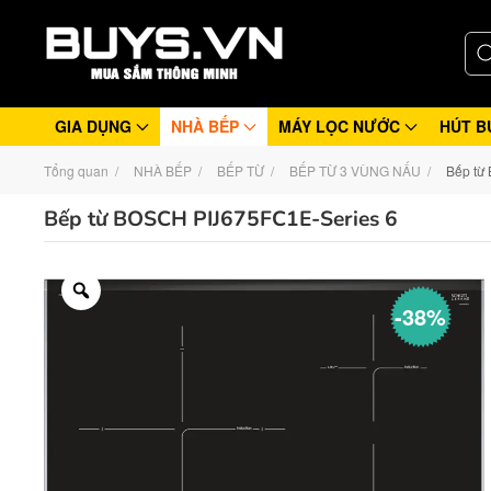
GIA DỤNG
NHÀ BẾP
MÁY LỌC NƯỚC
HÚT B
Tổng quan
NHÀ BẾP
BẾP TỪ
BẾP TỪ 3 VÙNG NẤU
Bếp từ
Bếp từ BOSCH PIJ675FC1E-Series 6
-38%