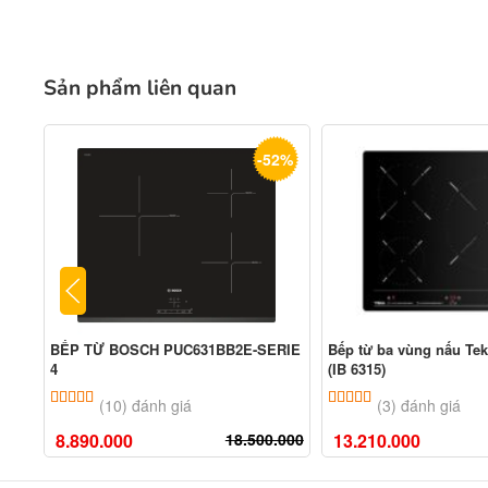
Sản phẩm liên quan
-52%
BẾP TỪ BOSCH PUC631BB2E-SERIE
Bếp từ ba vùng nấu Tek
4
(IB 6315)
5.00
10
trên 5 dựa trên
đánh giá
5.00
3
trên 5 dựa tr
(10) đánh giá
(3) đánh giá
8.890.000
18.500.000
13.210.000