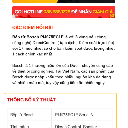
ĐẶC ĐIỂM NỔI BẬT
Bếp từ Bosch PIJ675FC1E
là với 3 vùng nấu cùng
công nghệ DirectControl ( tạm dịch : Kiểm soát trực tiếp)
với 17 mức nhiệt sẽ cho bạn kiểm soát được lượng nhiệt
1 cách chính xác nhất
Bosch là 1 thương hiệu lớn của Đức – chuyên cung cấp
về thiết bị công nghiệp. Tại Việt Nam, các sản phẩm của
Bosch được nhập khẩu theo nhiều nguồn khá đa dạng
và nhiều mẫu mã, tuy vậy cũng tiềm ẩn nhiều nguy
THÔNG SỐ KỸ THUẬT
Bếp từ Bosch
PIJ675FC1E Serial 6
Tính năng
DicrectControl, Booster