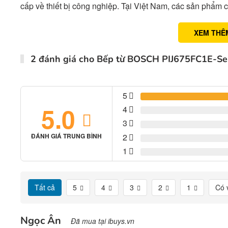
cấp về thiết bị công nghiệp. Tại Việt Nam, các sản phẩ
XEM THÊ
2 đánh giá cho
Bếp từ BOSCH PIJ675FC1E-Ser
5
5.0
4
3
2
ĐÁNH GIÁ TRUNG BÌNH
1
Tất cả
5
4
3
2
1
Có 
Ngọc Ân
Đã mua tại ibuys.vn