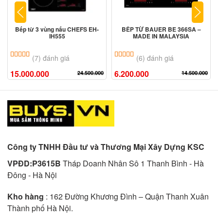
Bếp từ 3 vùng nấu CHEFS EH-
BẾP TỪ BAUER BE 366SA –
IH555
MADE IN MALAYSIA
5.00
7
trên 5 dựa trên
đánh giá
5.00
6
trên 5 dựa trên
đánh giá
(7) đánh giá
(6) đánh giá
15.000.000
6.200.000
24.500.000
14.500.000
Công ty TNHH Đầu tư và Thương Mại Xây Dựng KSC
VPĐD:P3615B
Tháp Doanh Nhân Sô 1 Thanh Bình - Hà
Đông - Hà Nội
Kho hàng
: 162 Đường Khương Đình – Quận Thanh Xuân
Thành phố Hà Nội.