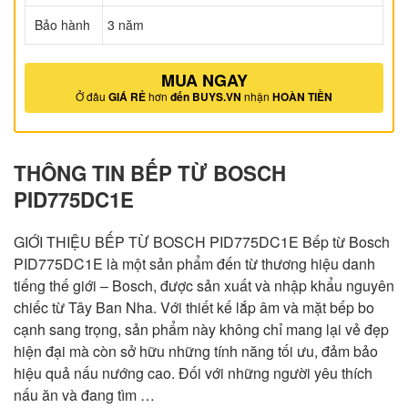
Bảo hành
3 năm
MUA NGAY
Ở đâu
GIÁ RẺ
hơn
đến BUYS.VN
nhận
HOÀN TIỀN
THÔNG TIN BẾP TỪ BOSCH
PID775DC1E
GIỚI THIỆU BẾP TỪ BOSCH PID775DC1E Bếp từ Bosch
PID775DC1E là một sản phẩm đến từ thương hiệu danh
tiếng thế giới – Bosch, được sản xuất và nhập khẩu nguyên
chiếc từ Tây Ban Nha. Với thiết kế lắp âm và mặt bếp bo
cạnh sang trọng, sản phẩm này không chỉ mang lại vẻ đẹp
hiện đại mà còn sở hữu những tính năng tối ưu, đảm bảo
hiệu quả nấu nướng cao. Đối với những người yêu thích
nấu ăn và đang tìm …