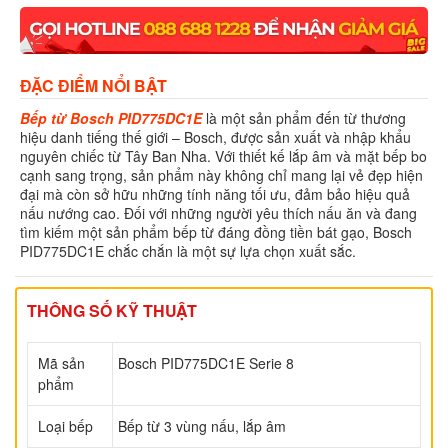
ĐẶC ĐIỂM NỔI BẬT
Bếp từ Bosch PID775DC1E
là một sản phẩm đến từ thương
hiệu danh tiếng thế giới – Bosch, được sản xuất và nhập khẩu
nguyên chiếc từ Tây Ban Nha. Với thiết kế lắp âm và mặt bếp bo
cạnh sang trọng, sản phẩm này không chỉ mang lại vẻ đẹp hiện
đại mà còn sở hữu những tính năng tối ưu, đảm bảo hiệu quả
nấu nướng cao. Đối với những người yêu thích nấu ăn và đang
tìm kiếm một sản phẩm bếp từ đáng đồng tiền bát gạo, Bosch
PID775DC1E chắc chắn là một sự lựa chọn xuất sắc.
THÔNG SỐ KỸ THUẬT
Mã sản
Bosch PID775DC1E Serie 8
phẩm
Loại bếp
Bếp từ 3 vùng nấu, lắp âm