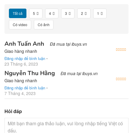
Tất cả
5
4
3
2
1
Có video
Có ảnh
Anh Tuấn Anh
Đã mua tại ibuys.vn
Được
Giao hàng nhanh
Đăng nhập để bình luận
•
23 Tháng 6, 2023
Nguyễn Thu Hằng
Đã mua tại ibuys.vn
Được
Giao hàng nhanh
Đăng nhập để bình luận
•
7 Tháng 4, 2023
Hỏi đáp