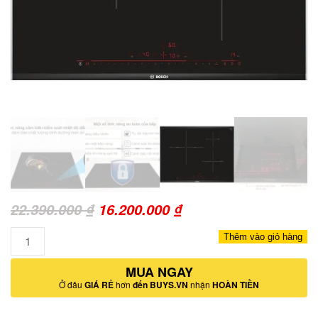
Giá
Giá
22.390.000
₫
16.200.000
₫
gốc
hiện
Số
Thêm vào giỏ hàng
là:
tại
lượng
22.390.000 ₫.
MUA NGAY
là:
Ở đâu
GIÁ RẺ
hơn
đến BUYS.VN
nhận
HOÀN TIỀN
16.200.000 ₫.