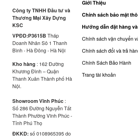
Giới Thiệu
Công ty TNHH Đầu tư và
Chính sách bảo mật thô
Thương Mại Xây Dựng
KSC
Hướng dẫn đặt hàng và
VPĐD:P3615B
Tháp
Chính sách vận chuyển v
Doanh Nhân Sô 1 Thanh
Bình - Hà Đông - Hà Nội
Chính sách đổi và trả hà
Chính Sách Bảo Hành
Kho hàng
: 162 Đường
Khương Đình – Quận
Trang tài khoản
Thanh Xuân Thành phố Hà
Nội.
Showroom Vĩnh Phúc
:
Số 286 Đường Nguyễn Tất
Thành Phường Vĩnh Phúc -
Tỉnh Phú Thọ
ĐKKD:
số 0108965395 do