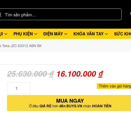
ỤI
PHỤ KIỆN
ĐIỆN MÁY
KHÓA VÂN TAY
SỨC KH
s Teka JZC 63312 ABN BK
Giá
Giá
25.630.000
₫
16.100.000
₫
gốc
hiện
Số
Thêm vào giỏ hàn
lượng
là:
tại
MUA NGAY
25.630.000 ₫.
là:
Ở đâu
GIÁ RẺ
hơn
đến BUYS.VN
nhận
HOÀN TIỀN
16.100.