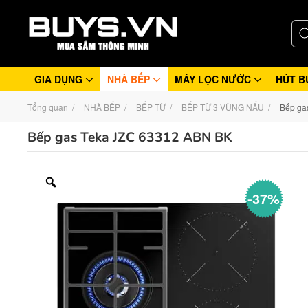
GIA DỤNG
NHÀ BẾP
MÁY LỌC NƯỚC
HÚT B
Tổng quan
NHÀ BẾP
BẾP TỪ
BẾP TỪ 3 VÙNG NẤU
Bếp ga
Bếp gas Teka JZC 63312 ABN BK
-37%