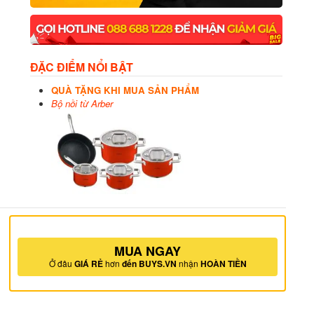
ĐẶC ĐIỂM NỔI BẬT
QUÀ TẶNG KHI MUA SẢN PHẨM
Bộ nồi từ Arber
MUA NGAY
Ở đâu
GIÁ RẺ
hơn
đến BUYS.VN
nhận
HOÀN TIỀN