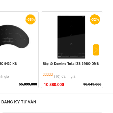
-38%
-32%
IRC 9430 KS
Bếp từ Domino Teka IZS 34600 DMS
BẾP
4
n 5 dựa trên
đánh giá
5.00
10
trên 5 dựa trên
đánh giá
nh giá
(10) đánh giá
55.099.000
10.880.000
16.049.000
8.
ĐĂNG KÝ TƯ VẤN