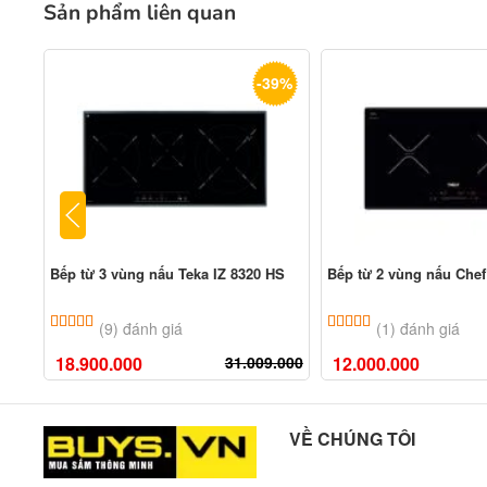
Sản phẩm liên quan
-39%
Bếp từ 3 vùng nấu Teka IZ 8320 HS
Bếp từ 2 vùng nấu Chef
5.00
9
trên 5 dựa trên
đánh giá
5.00
1
trên 5 dựa tr
(9) đánh giá
(1) đánh giá
18.900.000
31.009.000
12.000.000
VỀ CHÚNG TÔI