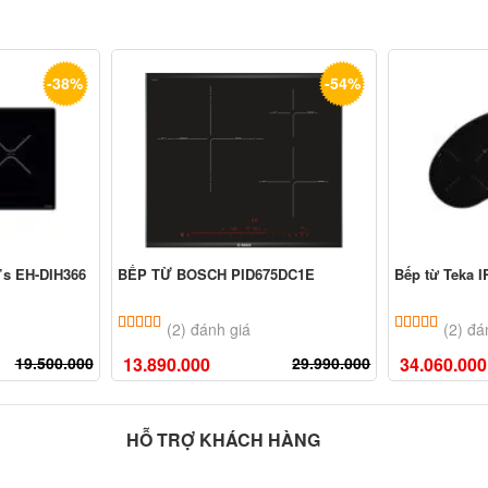
-38%
-54%
’s EH-DIH366
BẾP TỪ BOSCH PID675DC1E
Bếp từ Teka 
ên
đánh giá
5.00
2
trên 5 dựa trên
đánh giá
5.00
2
trê
(2) đánh giá
(2) đá
19.500.000
13.890.000
29.990.000
34.060.000
HỖ TRỢ KHÁCH HÀNG