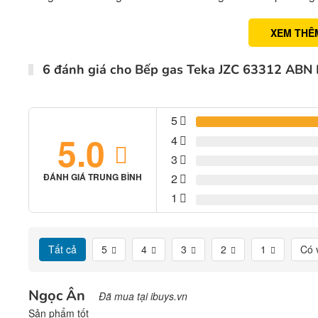
XEM THÊ
6 đánh giá cho
Bếp gas Teka JZC 63312 ABN
5
5.0
4
3
2
ĐÁNH GIÁ TRUNG BÌNH
1
Tất cả
5
4
3
2
1
Có 
Ngọc Ân
Đã mua tại ibuys.vn
Sản phẩm tốt