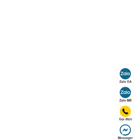
ếp hạng
5
5 sao
ếp hạng
5
5 sao
Zalo OA
ếp hạng
5
5 sao
Zalo MB
Gọi điện
ếp hạng
5
5 sao
Messager