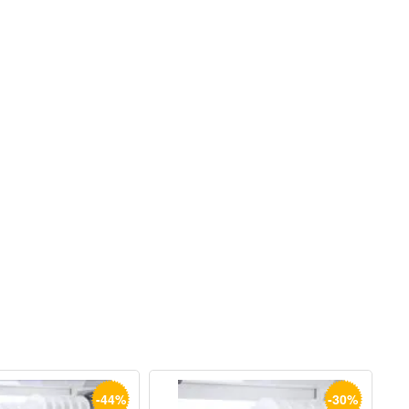
-44%
-30%