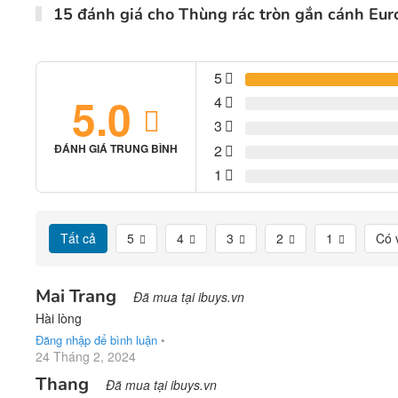
15 đánh giá cho
Thùng rác tròn gắn cánh Eu
5
5.0
4
3
2
ĐÁNH GIÁ TRUNG BÌNH
1
Tất cả
5
4
3
2
1
Có 
Mai Trang
Đã mua tại ibuys.vn
Hài lòng
Đăng nhập để bình luận
•
24 Tháng 2, 2024
Thang
Đã mua tại ibuys.vn