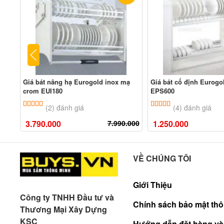
Giá bát nâng hạ Eurogold inox mạ
Giá bát cố định Eurogo
crom EUI180
EPS600
5.00
2
trên 5 dựa trên
đánh giá
5.00
4
trên 5 dựa tr
(2) đánh giá
(4) đánh giá
3.790.000
7.990.000
1.250.000
VỀ CHÚNG TÔI
Giới Thiệu
Công ty TNHH Đầu tư và
Chính sách bảo mật thô
Thương Mại Xây Dựng
KSC
Hướng dẫn đặt hàng và