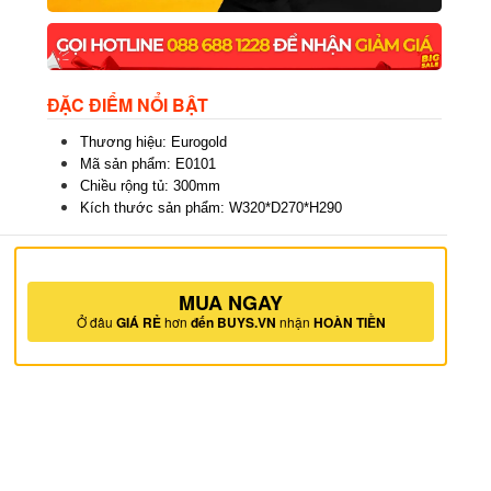
ĐẶC ĐIỂM NỔI BẬT
Thương hiệu: Eurogold
Mã sản phẩm: E0101
Chiều rộng tủ: 300mm
Kích thước sản phẩm: W320*D270*H290
MUA NGAY
Ở đâu
GIÁ RẺ
hơn
đến BUYS.VN
nhận
HOÀN TIỀN