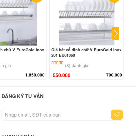
ịnh chữ V EuroGold inox
Giá bát cố định chữ V EuroGold inox
Pit
201 EU01060
n 5 dựa trên
đánh giá
5.00
8
trên 5 dựa trên
đánh giá
nh giá
(8) đánh giá
1.850.000
550.000
790.000
30
ĐĂNG KÝ TƯ VẤN