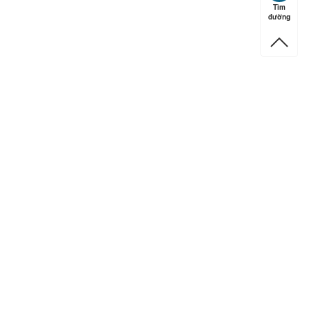
Tìm
đường
ếp hạng
5
5 sao
ếp hạng
5
5 sao
ếp hạng
5
5 sao
ếp hạng
5
5 sao