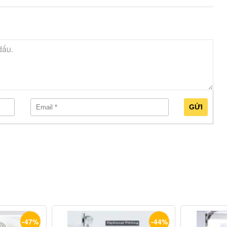
GỬI
-47%
-44%