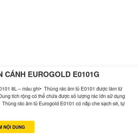
N CÁNH EUROGOLD E0101G
E0101 8L – màu ghi• Thùng rác âm tủ E0101 được làm từ
Dung tích rộng có thể chứa được số lượng rác lớn sử dụng
• Thùng rác âm tủ Eurogold E0101 có nắp che sạch sẽ, tự
M NỘI DUNG