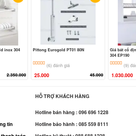
ld inox 304
Pittong Eurogold PT01 80N
Giá bát cố đ
304 EP190
ên
đánh giá
5.00
6
trên 5 dựa trên
đánh giá
5.00
9
trê
(6) đánh giá
(9) đá
2.350.000
25.000
45.000
1.030.000
HỖ TRỢ KHÁCH HÀNG
Hotline bán hàng :
096 696 1228
ng tin
Hotline bảo hành :
085 559 8111
 thanh toán
Hotline kỹ thuật :
088 688 1228