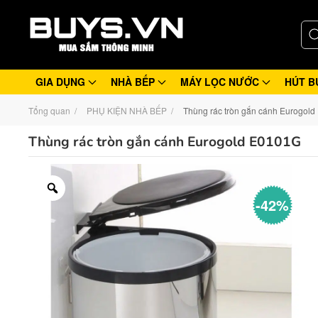
GIA DỤNG
NHÀ BẾP
MÁY LỌC NƯỚC
HÚT B
Tổng quan
PHỤ KIỆN NHÀ BẾP
Thùng rác tròn gắn cánh Eurogol
Thùng rác tròn gắn cánh Eurogold E0101G
-42%