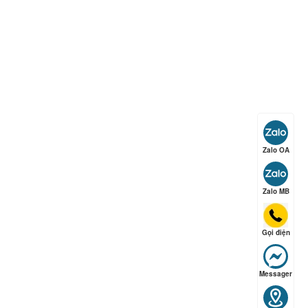
ếp hạng
5
5 sao
ếp hạng
5
5 sao
Zalo OA
ếp hạng
5
5 sao
Zalo MB
Gọi điện
ếp hạng
5
5 sao
Messager
ếp hạng
5
5 sao