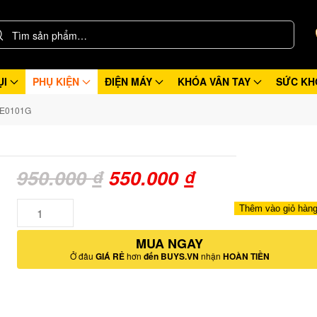
ỤI
PHỤ KIỆN
ĐIỆN MÁY
KHÓA VÂN TAY
SỨC KH
d E0101G
Giá
Giá
950.000
₫
550.000
₫
gốc
hiện
Số
Thêm vào giỏ hàn
lượng
là:
tại
MUA NGAY
950.000 ₫.
là:
Ở đâu
GIÁ RẺ
hơn
đến BUYS.VN
nhận
HOÀN TIỀN
550.000 ₫.