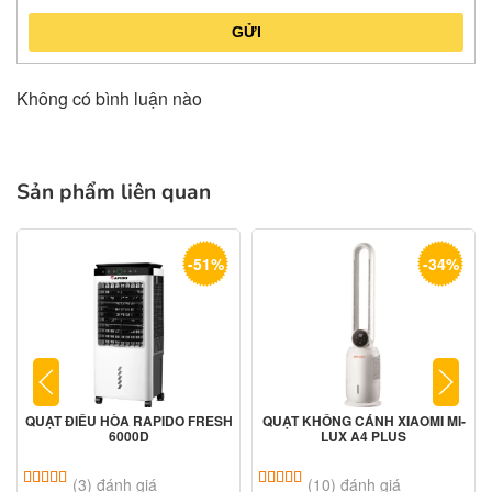
GỬI
Không có bình luận nào
Sản phẩm liên quan
-51%
-34%
QUẠT ĐIỀU HÒA RAPIDO FRESH
QUẠT KHÔNG CÁNH XIAOMI MI-
6000D
LUX A4 PLUS
5.00
3
trên 5 dựa trên
đánh giá
5.00
10
trên 5 dựa trên
đánh giá
(3) đánh giá
(10) đánh giá