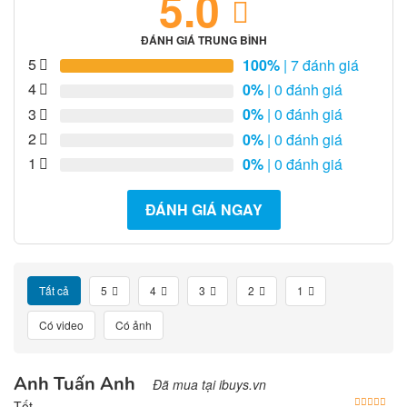
5.0
ĐÁNH GIÁ TRUNG BÌNH
5
100%
| 7 đánh giá
4
0%
| 0 đánh giá
3
0%
| 0 đánh giá
2
0%
| 0 đánh giá
1
0%
| 0 đánh giá
ĐÁNH GIÁ NGAY
Tất cả
5
4
3
2
1
Có video
Có ảnh
Anh Tuấn Anh
Đã mua tại ibuys.vn
Được
Tốt