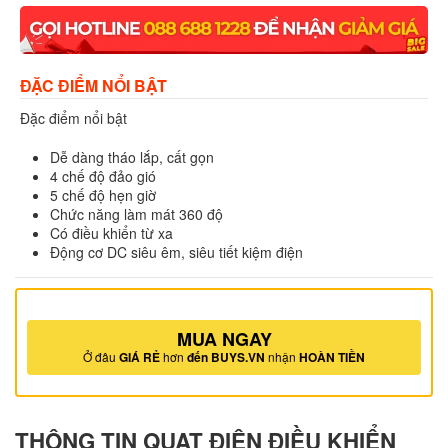
ĐẶC ĐIỂM NỔI BẬT
Đặc điểm nổi bật
Dễ dàng tháo lắp, cất gọn
4 chế độ đảo gió
5 chế độ hẹn giờ
Chức năng làm mát 360 độ
Có điều khiển từ xa
Động cơ DC siêu êm, siêu tiết kiệm điện
MUA NGAY
Ở đâu
GIÁ RẺ
hơn
đến BUYS.VN
nhận
HOÀN TIỀN
THÔNG TIN QUẠT ĐIỆN ĐIỀU KHIỂN