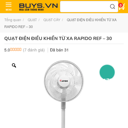
Tìm
0
kiếm:
MENU
Tổng quan
QUẠT
QUẠT CÂY
QUẠT ĐIỆN ĐIỀU KHIỂN TỪ XA
RAPIDO REF – 30
QUẠT ĐIỆN ĐIỀU KHIỂN TỪ XA RAPIDO REF – 30
(
7
đánh giá)
Đã bán
31
5.0
5.0
7
trên 5 dựa trên
đánh giá
–
55178%