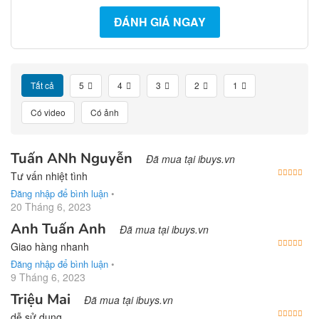
ĐÁNH GIÁ NGAY
Tất cả
5
4
3
2
1
Có video
Có ảnh
Tuấn ANh Nguyễn
Đã mua tại ibuys.vn
Được
Tư vấn nhiệt tình
Đăng nhập để bình luận
•
20 Tháng 6, 2023
Anh Tuấn Anh
Đã mua tại ibuys.vn
Được
Giao hàng nhanh
Đăng nhập để bình luận
•
9 Tháng 6, 2023
Triệu Mai
Đã mua tại ibuys.vn
Được
dễ sử dụng