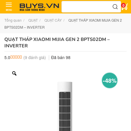
Tìm
0
kiếm:
MENU
Tổng quan
QUẠT
QUẠT CÂY
QUẠT THÁP XIAOMI MIJIA GEN 2
BPTS02DM – INVERTER
QUẠT THÁP XIAOMI MIJIA GEN 2 BPTS02DM –
INVERTER
(
9
đánh giá)
Đã bán
98
5.0
5.0
9
trên 5 dựa trên
đánh giá
-48%