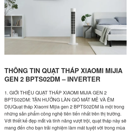
THÔNG TIN QUẠT THÁP XIAOMI MIJIA
GEN 2 BPTS02DM – INVERTER
1. GIỚI THIỆU QUẠT THÁP XIAOMI MIJIA GEN 2
BPTS02DM: TẬN HƯỞNG LÀN GIÓ MÁT MẺ VÀ ÊM
DỊUQuạt tháp Xiaomi Mijia gen 2 BPTS02DM là một trong
những sản phẩm công nghệ tiên tiến nhất trên thị trường.
Với thiết kế đẹp mắt và tính năng vượt trội, quạt tháp này sẽ
mang đến cho bạn trải nghiệm làm mát tuyệt vời trong mùa