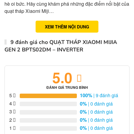
hè oi bức. Hãy cùng khám phá những đặc điểm nổi bật của
quạt tháp Xiaomi Miji…
XEM THÊM NỘI DUNG
9 đánh giá cho
QUẠT THÁP XIAOMI MIJIA
GEN 2 BPTS02DM – INVERTER
5.0
ĐÁNH GIÁ TRUNG BÌNH
5
100%
| 9 đánh giá
4
0%
| 0 đánh giá
3
0%
| 0 đánh giá
2
0%
| 0 đánh giá
1
0%
| 0 đánh giá