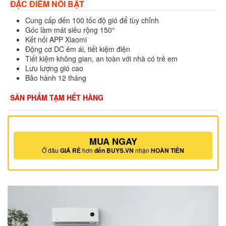
ĐẶC ĐIỂM NỔI BẬT
Cung cấp đến 100 tốc độ gió để tùy chỉnh
Góc làm mát siêu rộng 150°
Kết nối APP Xiaomi
Động cơ DC êm ái, tiết kiệm điện
Tiết kiệm không gian, an toàn với nhà có trẻ em
Lưu lượng gió cao
Bảo hành 12 tháng
SẢN PHẨM TẠM HẾT HÀNG
MUA NGAY
Ở đâu
GIÁ RẺ
hơn
đến BUYS.VN
nhận
HOÀN TIỀN