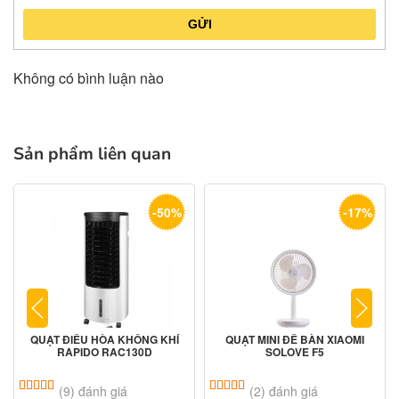
GỬI
Không có bình luận nào
Sản phẩm liên quan
-50%
-17%
QUẠT ĐIỀU HÒA KHÔNG KHÍ
QUẠT MINI ĐỂ BÀN XIAOMI
RAPIDO RAC130D
SOLOVE F5
5.00
9
trên 5 dựa trên
đánh giá
5.00
2
trên 5 dựa trên
đánh giá
(9) đánh giá
(2) đánh giá