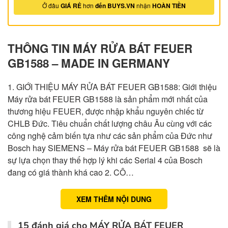
Ở đâu
GIÁ RẺ
hơn
đến BUYS.VN
nhận
HOÀN TIỀN
THÔNG TIN MÁY RỬA BÁT FEUER
GB1588 – MADE IN GERMANY
1. GIỚI THIỆU MÁY RỬA BÁT FEUER GB1588: Giới thiệu
Máy rửa bát FEUER GB1588 là sản phẩm mới nhất của
thương hiệu FEUER, được nhập khẩu nguyên chiếc từ
CHLB Đức. Tiêu chuẩn chất lượng châu Âu cùng với các
công nghệ cảm biến tựa như các sản phẩm của Đức như
Bosch hay SIEMENS – Máy rửa bát FEUER GB1588 sẽ là
sự lựa chọn thay thế hợp lý khi các Serial 4 của Bosch
đang có giá thành khá cao 2. CÔ…
XEM THÊM NỘI DUNG
15 đánh giá cho
MÁY RỬA BÁT FEUER