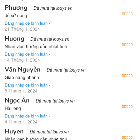
Phương
Đã mua tại ibuys.vn
Được
dễ sử dụng
Đăng nhập để bình luận
•
21 Tháng 1, 2024
Huong
Đã mua tại ibuys.vn
Được
Nhân viên hướng dẫn nhiệt tình
Đăng nhập để bình luận
•
14 Tháng 1, 2024
Vân Nguyễn
Đã mua tại ibuys.vn
Được
Giao hàng nhanh
Đăng nhập để bình luận
•
8 Tháng 1, 2024
Ngọc Ân
Đã mua tại ibuys.vn
Được
Hài lòng
Đăng nhập để bình luận
•
4 Tháng 1, 2024
Huyen
Đã mua tại ibuys.vn
Được
Nhân viên hướng dẫn nhiệt tình