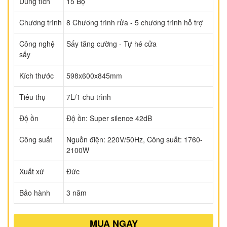
Dung tích
15 Bộ
Chương trình
8 Chương trình rửa - 5 chương trình hỗ trợ
Công nghệ
Sấy tăng cường - Tự hé cửa
sấy
Kích thước
598x600x845mm
Tiêu thụ
7L/1 chu trình
Độ ồn
Độ ồn: Super silence 42dB
Công suất
Nguồn điện: 220V/50Hz, Công suất: 1760-
2100W
Xuất xứ
Đức
Bảo hành
3 năm
MUA NGAY