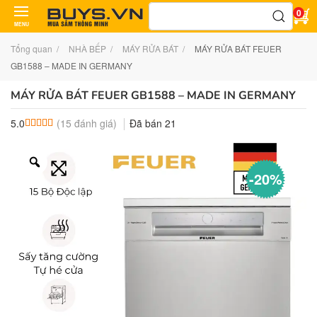
Tìm
0
kiếm:
MENU
Tổng quan
NHÀ BẾP
MÁY RỬA BÁT
MÁY RỬA BÁT FEUER
GB1588 – MADE IN GERMANY
MÁY RỬA BÁT FEUER GB1588 – MADE IN GERMANY
(
15
đánh giá)
Đã bán
21
5.0
5.0
15
trên 5 dựa trên
đánh giá
-20%