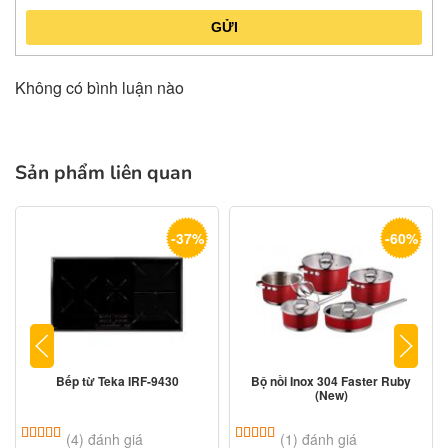
GỬI
Không có bình luận nào
Sản phẩm liên quan
-37%
-60%
Bếp từ Teka IRF-9430
Bộ nồi Inox 304 Faster Ruby
(New)
5.00
4
trên 5 dựa trên
đánh giá
5.00
1
trên 5 dựa trên
đánh giá
(4) đánh giá
(1) đánh giá