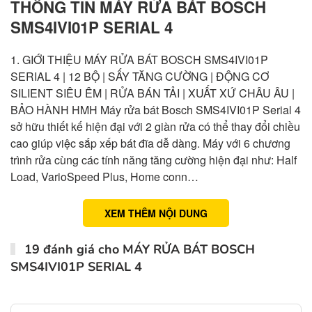
THÔNG TIN MÁY RỬA BÁT BOSCH
SMS4IVI01P SERIAL 4
1. GIỚI THIỆU MÁY RỬA BÁT BOSCH SMS4IVI01P
SERIAL 4 | 12 BỘ | SẤY TĂNG CƯỜNG | ĐỘNG CƠ
SILIENT SIÊU ÊM | RỬA BÁN TẢI | XUẤT XỨ CHÂU ÂU |
BẢO HÀNH HMH Máy rửa bát Bosch SMS4IVI01P Serial 4
sở hữu thiết kế hiện đại với 2 giàn rửa có thể thay đổi chiều
cao giúp việc sắp xếp bát đĩa dễ dàng. Máy với 6 chương
trình rửa cùng các tính năng tăng cường hiện đại như: Half
Load, VarioSpeed Plus, Home conn…
XEM THÊM NỘI DUNG
19 đánh giá cho
MÁY RỬA BÁT BOSCH
SMS4IVI01P SERIAL 4