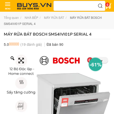
Tìm
0
kiếm:
MENU
Tổng quan
NHÀ BẾP
MÁY RỬA BÁT
MÁY RỬA BÁT BOSCH
SMS4IVI01P SERIAL 4
MÁY RỬA BÁT BOSCH SMS4IVI01P SERIAL 4
(
19
đánh giá)
Đã bán
90
5.0
5.0
19
trên 5 dựa trên
đánh giá
-61%