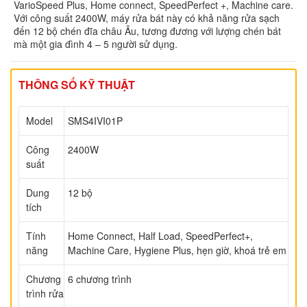
VarioSpeed Plus, Home connect, SpeedPerfect +, Machine care.
Với công suất 2400W, máy rửa bát này có khả năng rửa sạch
đến 12 bộ chén đĩa châu Âu, tương đương với lượng chén bát
mà một gia đình 4 – 5 người sử dụng.
THÔNG SỐ KỸ THUẬT
Model
SMS4IVI01P
Công
2400W
suất
Dung
12 bộ
tích
Tính
Home Connect, Half Load, SpeedPerfect+,
năng
Machine Care, Hygiene Plus, hẹn giờ, khoá trẻ em
Chương
6 chương trình
trình rửa