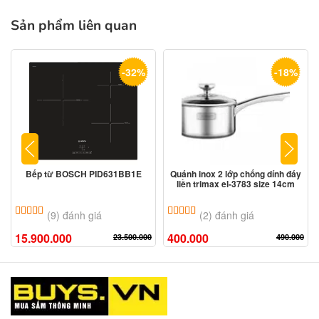
Sản phẩm liên quan
-32%
-18%
Bếp từ BOSCH PID631BB1E
Quánh inox 2 lớp chống dính đáy
liền trimax el-3783 size 14cm
5.00
9
trên 5 dựa trên
đánh giá
5.00
2
trên 5 dựa trên
đánh giá
(9) đánh giá
(2) đánh giá
15.900.000
400.000
23.500.000
490.000