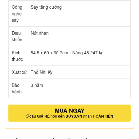
Công
Sấy tăng cường
nghệ
sấy
Điều
Nút nhấn
khiển
Kích
84.5 x 60 x 60.7cm - Nặng 48.247 kg
thước
Xuất xứ
Thổ Nhĩ Kỳ
Bảo
3 năm
hành
MUA NGAY
Ở đâu
GIÁ RẺ
hơn
đến BUYS.VN
nhận
HOÀN TIỀN