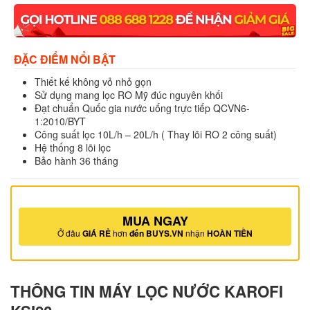
ĐẶC ĐIỂM NỔI BẬT
Thiết kế không vỏ nhỏ gọn
Sử dụng mang lọc RO Mỹ đúc nguyên khối
Đạt chuẩn Quốc gia nước uống trực tiếp QCVN6-
1:2010/BYT
Công suất lọc 10L/h – 20L/h ( Thay lõi RO 2 công suất)
Hệ thống 8 lõi lọc
Bảo hành 36 tháng
MUA NGAY
Ở đâu
GIÁ RẺ
hơn
đến BUYS.VN
nhận
HOÀN TIỀN
THÔNG TIN MÁY LỌC NƯỚC KAROFI