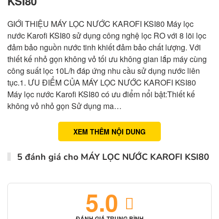
KSI80
GIỚI THIỆU MÁY LỌC NƯỚC KAROFI KSI80 Máy lọc
nước Karofi KSI80 sử dụng công nghệ lọc RO với 8 lõi lọc
đảm bảo nguồn nước tinh khiết đảm bảo chất lượng. Với
thiết kế nhỏ gọn không vỏ tối ưu không gian lắp máy cùng
công suất lọc 10L/h đáp ứng nhu cầu sử dụng nước liên
tục.1. ƯU ĐIỂM CỦA MÁY LỌC NƯỚC KAROFI KSI80
Máy lọc nước Karofi KSI80 có ưu điểm nổi bật:Thiết kế
không vỏ nhỏ gọn Sử dụng ma…
XEM THÊM NỘI DUNG
5 đánh giá cho
MÁY LỌC NƯỚC KAROFI KSI80
5.0
ĐÁNH GIÁ TRUNG BÌNH