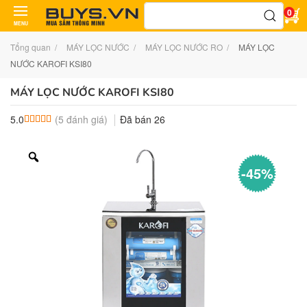
Tìm
0
kiếm:
MENU
Tổng quan
MÁY LỌC NƯỚC
MÁY LỌC NƯỚC RO
MÁY LỌC
NƯỚC KAROFI KSI80
MÁY LỌC NƯỚC KAROFI KSI80
(
5
đánh giá)
Đã bán
26
5.0
5.0
5
trên 5 dựa trên
đánh giá
-45%