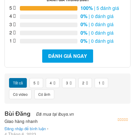
5
100%
| 5 đánh giá
4
0%
| 0 đánh giá
3
0%
| 0 đánh giá
2
0%
| 0 đánh giá
1
0%
| 0 đánh giá
ĐÁNH GIÁ NGAY
Tất cả
5
4
3
2
1
Có video
Có ảnh
Bùi Đăng
Đã mua tại ibuys.vn
Được
Giao hàng nhanh
Đăng nhập để bình luận
•
4 Tháng 6, 2023