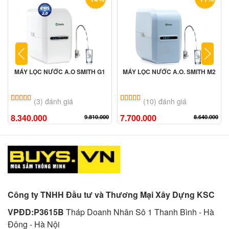
MÁY LỌC NƯỚC A.O SMITH G1
MÁY LỌC NƯỚC A.O. SMITH M2
5.00
3
trên 5 dựa trên
đánh giá
5.00
10
trên 5 dựa trên
đánh giá
(3) đánh giá
(10) đánh giá
8.340.000
7.700.000
9.810.000
8.640.000
Công ty TNHH Đầu tư và Thương Mại Xây Dựng KSC
VPĐD:P3615B
Tháp Doanh Nhân Sô 1 Thanh Bình - Hà
Đông - Hà Nội