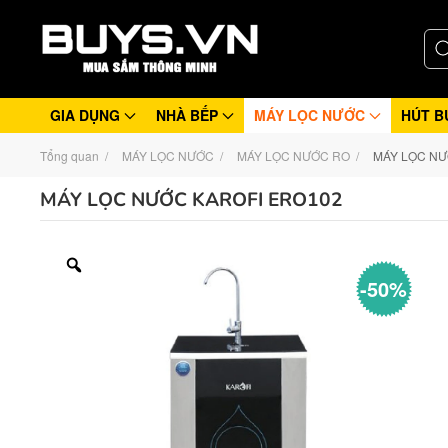
GIA DỤNG
NHÀ BẾP
MÁY LỌC NƯỚC
HÚT B
Tổng quan
MÁY LỌC NƯỚC
MÁY LỌC NƯỚC RO
MÁY LỌC NƯ
MÁY LỌC NƯỚC KAROFI ERO102
-50%