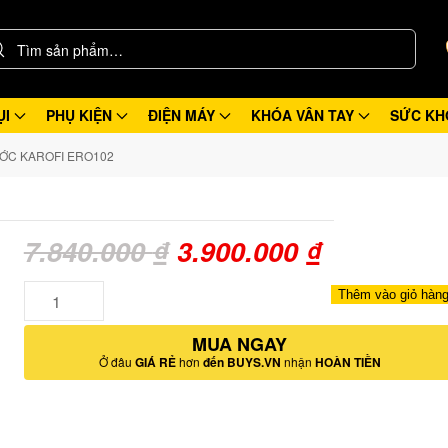
ỤI
PHỤ KIỆN
ĐIỆN MÁY
KHÓA VÂN TAY
SỨC KH
ỚC KAROFI ERO102
Giá
Giá
7.840.000
₫
3.900.000
₫
gốc
hiện
Số
Thêm vào giỏ hàn
lượng
là:
tại
MUA NGAY
7.840.000 ₫.
là:
Ở đâu
GIÁ RẺ
hơn
đến BUYS.VN
nhận
HOÀN TIỀN
3.900.000