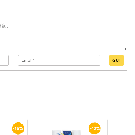
GỬI
-16%
-42%