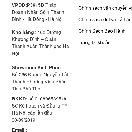
VPĐD:P3615B
Tháp
Chính sách vận chuyển v
Doanh Nhân Sô 1 Thanh
Bình - Hà Đông - Hà Nội
Chính sách đổi và trả hà
Chính Sách Bảo Hành
Kho hàng
: 162 Đường
Khương Đình – Quận
Trang tài khoản
Thanh Xuân Thành phố Hà
Nội.
Showroom Vĩnh Phúc
:
Số 286 Đường Nguyễn Tất
Thành Phường Vĩnh Phúc -
Tỉnh Phú Thọ
ĐKKD:
số 0108965395 do
Sở Kế hoạch và Đầu tư TP
Hà Nội cấp lần đầu
30/09/2019
Email :