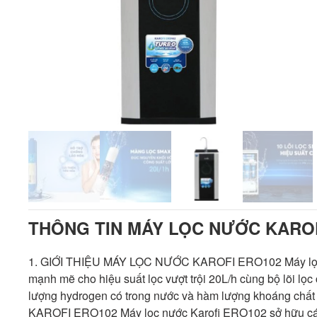
THÔNG TIN MÁY LỌC NƯỚC KARO
1. GIỚI THIỆU MÁY LỌC NƯỚC KAROFI ERO102 Máy lọc 
mạnh mẽ cho hiệu suất lọc vượt trội 20L/h cùng bộ lõi lọ
lượng hydrogen có trong nước và hàm lượng khoáng ch
KAROFI ERO102 Máy lọc nước Karofi ERO102 sở hữu các