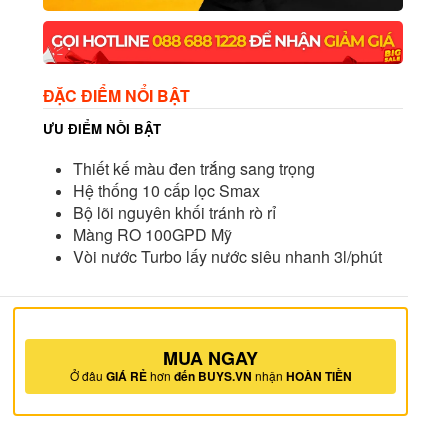
ĐẶC ĐIỂM NỔI BẬT
ƯU ĐIỂM NỒI BẬT
Thiết kế màu đen trắng sang trọng
Hệ thống 10 cấp lọc Smax
Bộ lõi nguyên khối tránh rò rỉ
Màng RO 100GPD Mỹ
Vòi nước Turbo lấy nước siêu nhanh 3l/phút
MUA NGAY
Ở đâu
GIÁ RẺ
hơn
đến BUYS.VN
nhận
HOÀN TIỀN