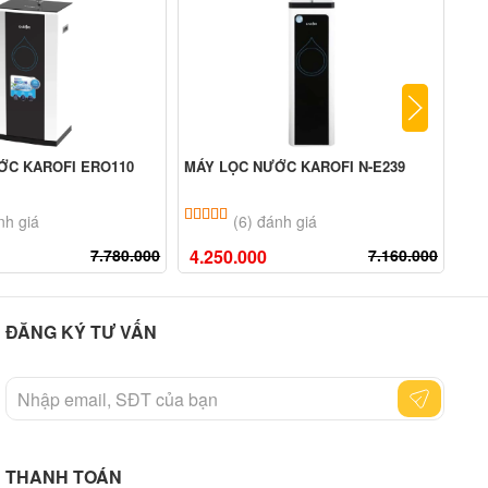
ỚC KAROFI ERO110
MÁY LỌC NƯỚC KAROFI N-E239
MÁY
n 5 dựa trên
đánh giá
5.00
6
trên 5 dựa trên
đánh giá
nh giá
(6) đánh giá
7.780.000
4.250.000
7.160.000
2.
ĐĂNG KÝ TƯ VẤN
THANH TOÁN