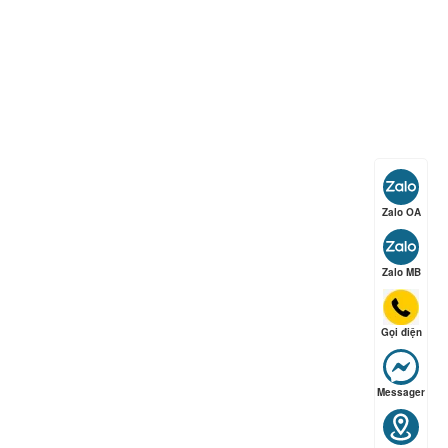
ếp hạng
5
5 sao
ếp hạng
5
5 sao
Zalo OA
Zalo MB
ếp hạng
5
5 sao
Gọi điện
ếp hạng
5
5 sao
Messager