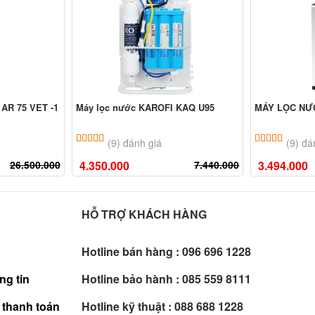
AR 75 VET -1
Máy lọc nước KAROFI KAQ U95
MÁY LỌC NƯ
ên
đánh giá
5.00
9
trên 5 dựa trên
đánh giá
5.00
9
trê
(9) đánh giá
(9) đá
26.500.000
4.350.000
7.440.000
3.494.000
HỖ TRỢ KHÁCH HÀNG
Hotline bán hàng :
096 696 1228
ng tin
Hotline bảo hành :
085 559 8111
 thanh toán
Hotline kỹ thuật :
088 688 1228