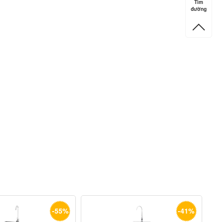
Tìm
đường
-55%
-41%