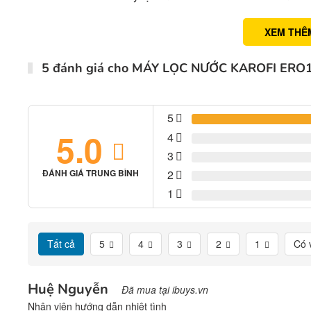
XEM THÊ
5 đánh giá cho
MÁY LỌC NƯỚC KAROFI ERO
5
5.0
4
3
2
ĐÁNH GIÁ TRUNG BÌNH
1
Tất cả
5
4
3
2
1
Có 
Huệ Nguyễn
Đã mua tại ibuys.vn
Nhân viên hướng dẫn nhiệt tình