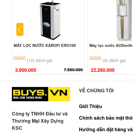
MÁY LỌC NƯỚC KAROFI ERO100
Máy lọc nước AOSmith 
5.00
10
trên 5 dựa trên
đánh giá
5.00
9
trên 5 dựa tr
(10) đánh giá
(9) đánh giá
3.900.000
7.550.000
22.260.000
VỀ CHÚNG TÔI
Giới Thiệu
Công ty TNHH Đầu tư và
Chính sách bảo mật thô
Thương Mại Xây Dựng
KSC
Hướng dẫn đặt hàng và