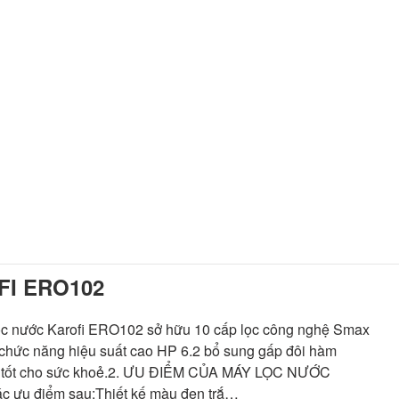
FI ERO102
nước Karofi ERO102 sở hữu 10 cấp lọc công nghệ Smax
c chức năng hiệu suất cao HP 6.2 bổ sung gấp đôi hàm
ất tốt cho sức khoẻ.2. ƯU ĐIỂM CỦA MÁY LỌC NƯỚC
 ưu điểm sau:Thiết kế màu đen trắ…