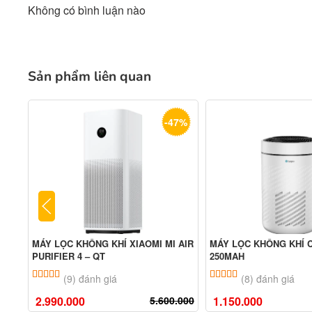
Không có bình luận nào
Sản phẩm liên quan
-47%
MÁY LỌC KHÔNG KHÍ XIAOMI MI AIR
MÁY LỌC KHÔNG KHÍ 
PURIFIER 4 – QT
250MAH
5.00
9
trên 5 dựa trên
đánh giá
5.00
8
trên 5 dựa tr
(9) đánh giá
(8) đánh giá
2.990.000
5.600.000
1.150.000