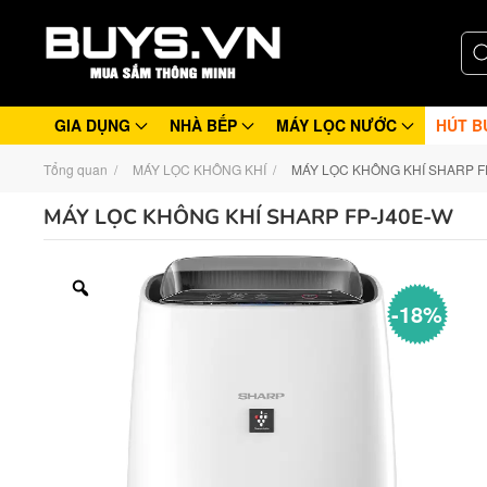
GIA DỤNG
NHÀ BẾP
MÁY LỌC NƯỚC
HÚT B
Tổng quan
MÁY LỌC KHÔNG KHÍ
MÁY LỌC KHÔNG KHÍ SHARP F
MÁY LỌC KHÔNG KHÍ SHARP FP-J40E-W
-18%