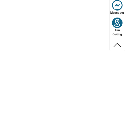
ếp hạng
5
5 sao
Messager
Tìm
đường
ếp hạng
5
5 sao