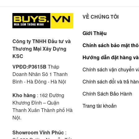
VỀ CHÚNG TÔI
Giới Thiệu
Công ty TNHH Đầu tư và
Chính sách bảo mật thô
Thương Mại Xây Dựng
KSC
Hướng dẫn đặt hàng và
VPĐD:P3615B
Tháp
Chính sách vận chuyển v
Doanh Nhân Sô 1 Thanh
Bình - Hà Đông - Hà Nội
Chính sách đổi và trả hà
Chính Sách Bảo Hành
Kho hàng
: 162 Đường
Khương Đình – Quận
Trang tài khoản
Thanh Xuân Thành phố Hà
Nội.
Showroom Vĩnh Phúc
: