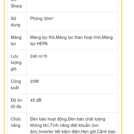
Sharp
Sử
Phòng 30m²
dụng
Màng
Màng lọc thô,Màng lọc than hoạt tính,Màng
lọc
lọc HEPA
Lưu
240 m³/h
lượng
gió
Công
23W
suất
Độ ồn
45 dB
tối đa
Chức
Đèn báo hoạt động,Đèn báo chất lượng
năng
không khí,Tính năng diệt khuẩn (ion
âm),Inverter tiết kiệm điện,Hẹn giờ,Cảnh báo
ếp hạng
5
5 sao