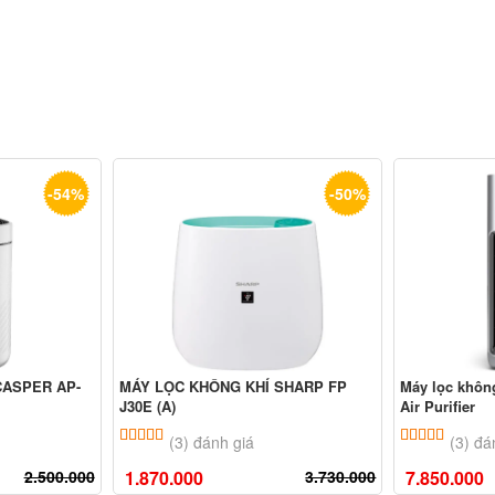
-54%
-50%
CASPER AP-
MÁY LỌC KHÔNG KHÍ SHARP FP
Máy lọc khôn
J30E (A)
Air Purifier
ên
đánh giá
5.00
3
trên 5 dựa trên
đánh giá
5.00
3
trê
(3) đánh giá
(3) đá
2.500.000
1.870.000
3.730.000
7.850.000