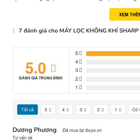
XEM THÊ
7 đánh giá cho
MÁY LỌC KHÔNG KHÍ SHARP 
5
5.0
4
3
2
ĐÁNH GIÁ TRUNG BÌNH
1
Tất cả
5
4
3
2
1
Có 
Dương Phương
Đã mua tại ibuys.vn
Tư vấn ok