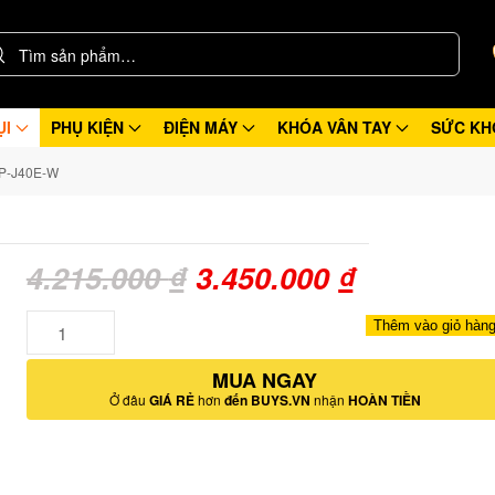
ỤI
PHỤ KIỆN
ĐIỆN MÁY
KHÓA VÂN TAY
SỨC KH
P-J40E-W
Giá
Giá
4.215.000
₫
3.450.000
₫
gốc
hiện
Số
Thêm vào giỏ hàn
lượng
là:
tại
MUA NGAY
4.215.000 ₫.
là:
Ở đâu
GIÁ RẺ
hơn
đến BUYS.VN
nhận
HOÀN TIỀN
3.450.000