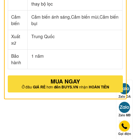
thay bộ lọc
Cảm
Cảm biến ánh sáng,Cảm biến mùi,Cảm biến
biến
bụi
ếp hạng
5
5 sao
Xuất
Trung Quốc
xứ
Bảo
1 năm
ếp hạng
5
5 sao
hành
MUA NGAY
Ở đâu
GIÁ RẺ
hơn
đến BUYS.VN
nhận
HOÀN TIỀN
ếp hạng
5
5 sao
Zalo OA
Zalo MB
ếp hạng
5
5 sao
Gọi điện