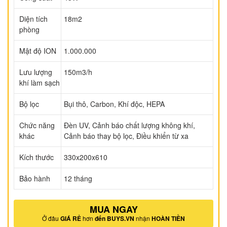
Diện tích
18m2
phòng
Mật độ ION
1.000.000
Lưu lượng
150m3/h
khí làm sạch
Bộ lọc
Bụi thô, Carbon, Khí độc, HEPA
Chức năng
Đèn UV, Cảnh báo chất lượng không khí,
khác
Cảnh báo thay bộ lọc, Điều khiển từ xa
Kích thước
330x200x610
Bảo hành
12 tháng
MUA NGAY
Ở đâu
GIÁ RẺ
hơn
đến BUYS.VN
nhận
HOÀN TIỀN