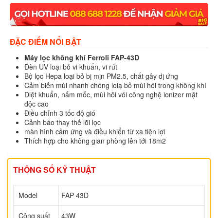
ĐẶC ĐIỂM NỔI BẬT
Máy lọc không khí Ferroli FAP-43D
Đèn UV loại bỏ vi khuẩn, vi rút
Bộ lọc Hepa loại bỏ bị mịn PM2.5, chất gây dị ứng
Cảm biến mùi nhanh chóng loiạ bỏ mùi hôi trong không khí
Diệt khuẩn, nấm mốc, mùi hôi vói công nghệ ionizer mật
độc cao
Điều chỉnh 3 tốc độ gió
Cảnh báo thay thế lõi lọc
màn hình cảm ứng và điều khiển từ xa tiện lợi
Thích hợp cho không gian phòng lên tới 18m2
THÔNG SỐ KỸ THUẬT
Model
FAP 43D
Công suất
43W