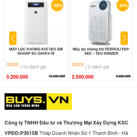
-49%
-44%
MÁY LỌC KHÔNG KHÍ TẠO ẨM
Máy lọc không khí FERROLI FAP-
SHARP KC-G40EV-W
48D – TẠO IONIZER
5.00
13
trên 5 dựa trên
đánh giá
5.00
1
trên 5 dựa trên
đánh giá
(13) đánh giá
(1) đánh giá
5.200.000
2.500.000
10.220.000
4.500.000
Công ty TNHH Đầu tư và Thương Mại Xây Dựng KSC
VPĐD:P3615B
Tháp Doanh Nhân Sô 1 Thanh Bình - Hà