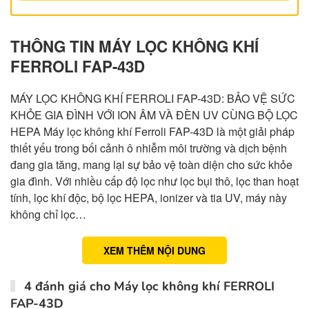
THÔNG TIN MÁY LỌC KHÔNG KHÍ
FERROLI FAP-43D
MÁY LỌC KHÔNG KHÍ FERROLI FAP-43D: BẢO VỆ SỨC
KHỎE GIA ĐÌNH VỚI ION ÂM VÀ ĐÈN UV CÙNG BỘ LỌC
HEPA Máy lọc không khí Ferroli FAP-43D là một giải pháp
thiết yếu trong bối cảnh ô nhiễm môi trường và dịch bệnh
đang gia tăng, mang lại sự bảo vệ toàn diện cho sức khỏe
gia đình. Với nhiều cấp độ lọc như lọc bụi thô, lọc than hoạt
tính, lọc khí độc, bộ lọc HEPA, ionizer và tia UV, máy này
không chỉ lọc…
XEM THÊM NỘI DUNG
4 đánh giá cho
Máy lọc không khí FERROLI
FAP-43D