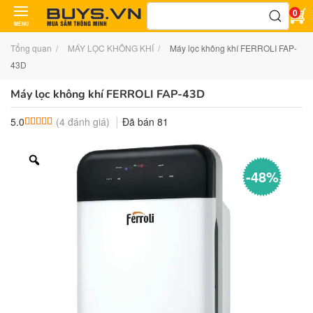
Tìm
0
kiếm:
MENU
Tổng quan
MÁY LỌC KHÔNG KHÍ
Máy lọc không khí FERROLI FAP-
43D
Máy lọc không khí FERROLI FAP-43D
(
4
đánh giá)
Đã bán
81
5.0
5.0
4
trên 5 dựa trên
đánh giá
-48%