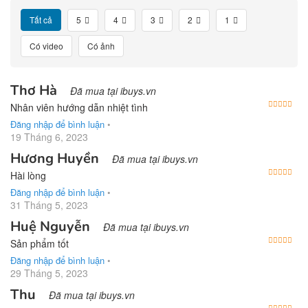
Tất cả
5
4
3
2
1
Có video
Có ảnh
Thơ Hà
Đã mua tại ibuys.vn
Được
Nhân viên hướng dẫn nhiệt tình
Đăng nhập để bình luận
•
19 Tháng 6, 2023
Hương Huyền
Đã mua tại ibuys.vn
Được
Hài lòng
Đăng nhập để bình luận
•
31 Tháng 5, 2023
Huệ Nguyễn
Đã mua tại ibuys.vn
Được
Sản phẩm tốt
Đăng nhập để bình luận
•
29 Tháng 5, 2023
Thu
Đã mua tại ibuys.vn