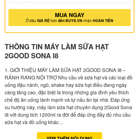
MUA NGAY
Ở đâu
GIÁ RẺ
hơn
đến BUYS.VN
nhận
HOÀN TIỀN
THÔNG TIN MÁY LÀM SỮA HẠT
2GOOD SONA I8
1. GIỚI THIỆU MÁY LÀM SỮA HẠT 2GOOD SONA I8 –
RẢNH RANG NỘI TRỢ Nhu cầu về sữa hạt và các loại đồ
uống đậu nành, ngô, shake hay sữa hạt điều đang ngày
càng tăng cao, đặc biệt là trong những gia đình yêu thích
chế độ ăn uống lành mạnh và tự nấu ăn tại nhà. Đáp ứng
xu hướng này, máy làm sữa hạt chuyên dụng 2Good Sona
i8 với dung tích 1200ml ra đời để đáp ứng đầy đủ nhu cầu
sữa hạt và đồ uống khác…
XEM THÊM NỘI DUNG