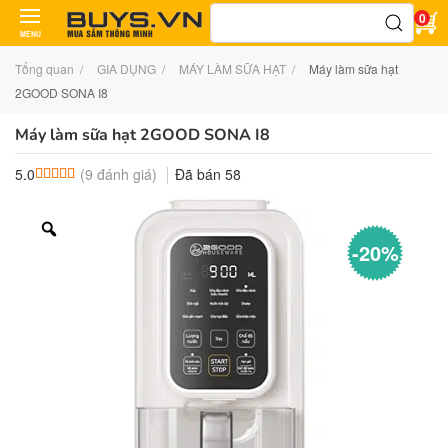
Tìm
0
kiếm:
MENU
Tổng quan
GIA DỤNG
MÁY LÀM SỮA HẠT
Máy làm sữa hạt
2GOOD SONA I8
Máy làm sữa hạt 2GOOD SONA I8
(
9
đánh giá)
Đã bán
58
5.0
5.0
9
trên 5 dựa trên
đánh giá
-20%