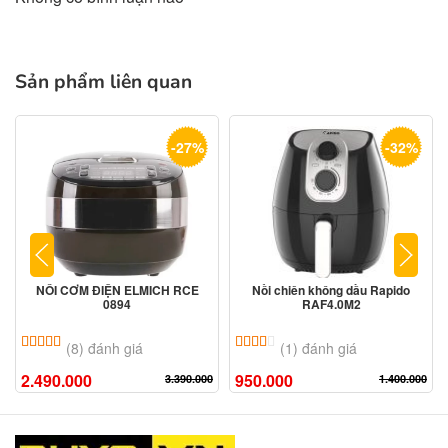
Sản phẩm liên quan
-27%
-32%
NỒI CƠM ĐIỆN ELMICH RCE
Nồi chiên không dầu Rapido
0894
RAF4.0M2
5.00
8
trên 5 dựa trên
đánh giá
4.00
1
trên 5 dựa trên
đánh giá
(8) đánh giá
(1) đánh giá
2.490.000
950.000
3.390.000
1.400.000