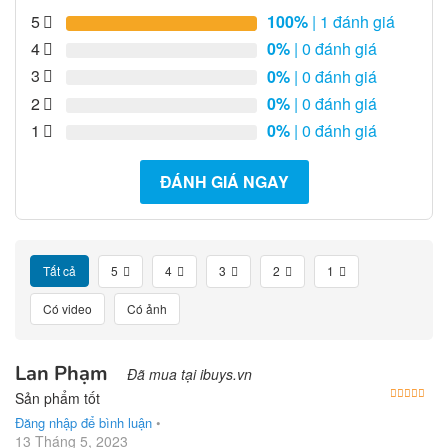
5
100%
| 1 đánh giá
4
0%
| 0 đánh giá
3
0%
| 0 đánh giá
2
0%
| 0 đánh giá
1
0%
| 0 đánh giá
ĐÁNH GIÁ NGAY
Tất cả
5
4
3
2
1
Có video
Có ảnh
Lan Phạm
Đã mua tại ibuys.vn
Được
Sản phẩm tốt
Đăng nhập để bình luận
•
13 Tháng 5, 2023