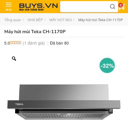
Tìm
0
kiếm:
MENU
Tổng quan
NHÀ BẾP
MÁY HÚT MÙI
Máy hút mùi Teka CH-1170P
Máy hút mùi Teka CH-1170P
(
1
đánh giá)
Đã bán
80
5.0
5.0
1
trên 5 dựa trên
đánh giá
-32%