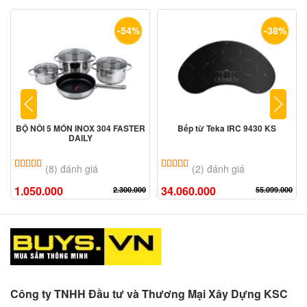
-54%
-38%
BỘ NỒI 5 MÓN INOX 304 FASTER
Bếp từ Teka IRC 9430 KS
DAILY
5.00
8
trên 5 dựa trên
đánh giá
5.00
2
trên 5 dựa trên
đánh giá
(8) đánh giá
(2) đánh giá
1.050.000
34.060.000
2.300.000
55.099.000
Công ty TNHH Đầu tư và Thương Mại Xây Dựng KSC