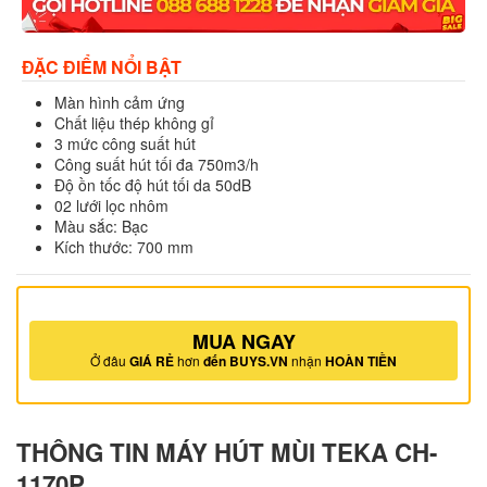
ĐẶC ĐIỂM NỔI BẬT
Màn hình cảm ứng
Chất liệu thép không gỉ
3 mức công suất hút
Công suất hút tối đa 750m3/h
Độ ồn tốc độ hút tối da 50dB
02 lưới lọc nhôm
Màu sắc: Bạc
Kích thước: 700 mm
MUA NGAY
Ở đâu
GIÁ RẺ
hơn
đến BUYS.VN
nhận
HOÀN TIỀN
THÔNG TIN MÁY HÚT MÙI TEKA CH-
1170P