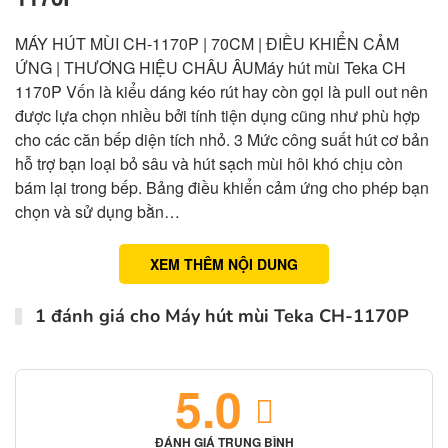
MÁY HÚT MÙI CH-1170P | 70CM | ĐIỀU KHIỂN CẢM
ỨNG | THƯƠNG HIỆU CHÂU ÂUMáy hút mùi Teka CH
1170P Vốn là kiểu dáng kéo rút hay còn gọi là pull out nên
được lựa chọn nhiều bởi tính tiện dụng cũng như phù hợp
cho các căn bếp diện tích nhỏ. 3 Mức công suất hút cơ bản
hỗ trợ bạn loại bỏ sâu và hút sạch mùi hôi khó chịu còn
bám lại trong bếp. Bảng điều khiển cảm ứng cho phép bạn
chọn và sử dụng bằn…
XEM THÊM NỘI DUNG
1 đánh giá cho
Máy hút mùi Teka CH-1170P
5.0
ĐÁNH GIÁ TRUNG BÌNH