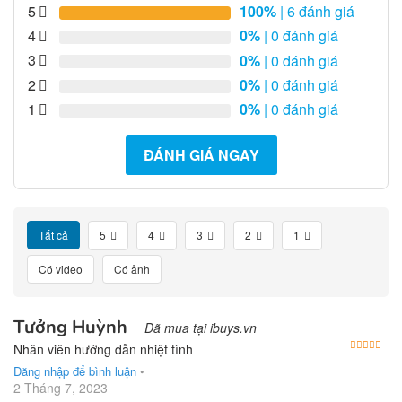
5
100%
| 6 đánh giá
4
0%
| 0 đánh giá
3
0%
| 0 đánh giá
2
0%
| 0 đánh giá
1
0%
| 0 đánh giá
ĐÁNH GIÁ NGAY
Tất cả
5
4
3
2
1
Có video
Có ảnh
Tưởng Huỳnh
Đã mua tại ibuys.vn
Được
Nhân viên hướng dẫn nhiệt tình
Đăng nhập để bình luận
•
2 Tháng 7, 2023