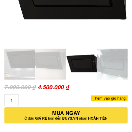
Giá
Giá
7.990.000
₫
4.500.000
₫
gốc
hiện
Số
Thêm vào giỏ hàng
là:
tại
lượng
7.990.000 ₫.
MUA NGAY
là:
Ở đâu
GIÁ RẺ
hơn
đến BUYS.VN
nhận
HOÀN TIỀN
4.500.000 ₫.