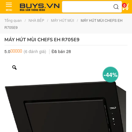
Tìm
0
kiếm:
MENU
Tổng quan
NHÀ BẾP
MÁY HÚT MÙI
MÁY HÚT MÙI CHEFS EH
R705E9
MÁY HÚT MÙI CHEFS EH R705E9
(
6
đánh giá)
Đã bán
28
5.0
5.0
6
trên 5 dựa trên
đánh giá
-44%