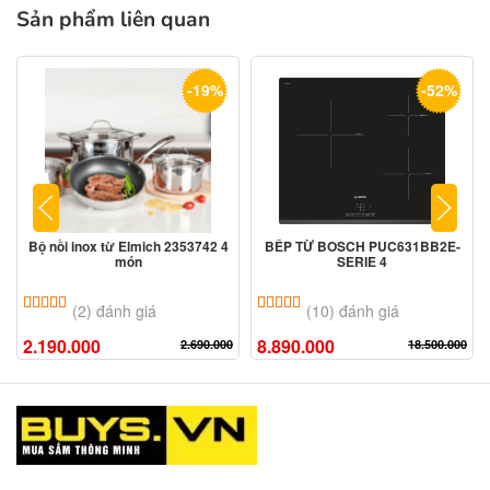
Sản phẩm liên quan
-19%
-52%
Bộ nồi inox từ Elmich 2353742 4
BẾP TỪ BOSCH PUC631BB2E-
món
SERIE 4
5.00
2
trên 5 dựa trên
đánh giá
5.00
10
trên 5 dựa trên
đánh giá
(2) đánh giá
(10) đánh giá
2.190.000
8.890.000
2.690.000
18.500.000