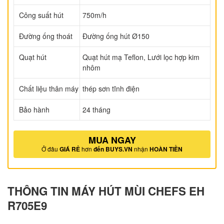
Công suất hút
750m/h
Đường ống thoát
Đường ống hút Ø150
Quạt hút
Quạt hút mạ Teflon, Lưới lọc hợp kim
nhôm
Chất liệu thân máy
thép sơn tĩnh điện
Bảo hành
24 tháng
MUA NGAY
Ở đâu
GIÁ RẺ
hơn
đến BUYS.VN
nhận
HOÀN TIỀN
THÔNG TIN MÁY HÚT MÙI CHEFS EH
R705E9