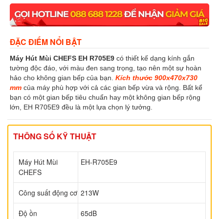
ĐẶC ĐIỂM NỔI BẬT
Máy Hút Mùi CHEFS EH R705E9
có thiết kế dạng kính gắn
tường độc đáo, với màu đen sang trọng, tạo nên một sự hoàn
hảo cho không gian bếp của bạn.
Kích thước 900x470x730
mm
của máy phù hợp với cả các gian bếp vừa và rộng. Bất kể
bạn có một gian bếp tiêu chuẩn hay một không gian bếp rộng
lớn, EH R705E9 đều là một lựa chọn lý tưởng.
THÔNG SỐ KỸ THUẬT
Máy Hút Mùi
EH-R705E9
CHEFS
Công suất động cơ
213W
Độ ồn
65dB