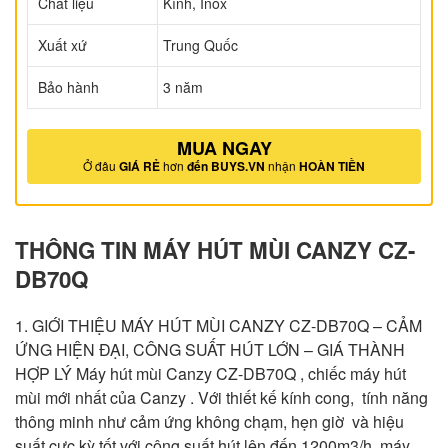
Chất liệu
Kính, Inox
Xuất xứ
Trung Quốc
Bảo hành
3 năm
MUA NGAY
Ở đâu
GIÁ RẺ
hơn
đến BUYS.VN
nhận
HOÀN TIỀN
THÔNG TIN MÁY HÚT MÙI CANZY CZ-
DB70Q
1. GIỚI THIỆU MÁY HÚT MÙI CANZY CZ-DB70Q – CẢM
ỨNG HIỆN ĐẠI, CÔNG SUẤT HÚT LỚN – GIÁ THÀNH
HỢP LÝ Máy hút mùi Canzy CZ-DB70Q , chiếc máy hút
mùi mới nhất của Canzy . Với thiết kế kính cong, tính năng
thông minh như cảm ứng không chạm, hẹn giờ và hiệu
suất cực kỳ tốt với công suất hút lên đến 1200m3/h, máy