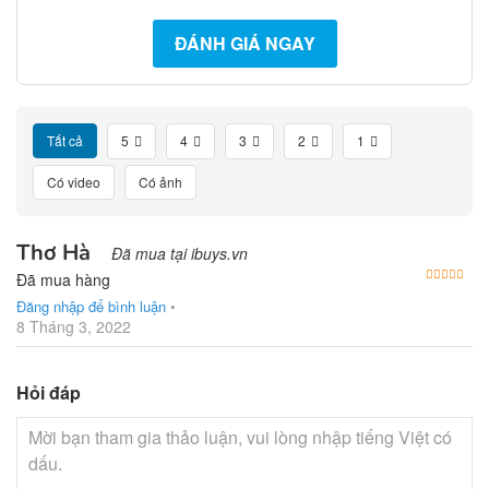
ĐÁNH GIÁ NGAY
Tất cả
5
4
3
2
1
Có video
Có ảnh
Thơ Hà
Đã mua tại ibuys.vn
Được
Đã mua hàng
Đăng nhập để bình luận
•
8 Tháng 3, 2022
Hỏi đáp