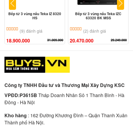
Bếp từ 3 vùng nấu Teka IZ 8320
Bếp từ 3 vùng nấu Teka IZC
HS
63320 BK MSS
5.00
9
trên 5 dựa trên
đánh giá
5.00
2
trên 5 dựa trên
đánh giá
(9) đánh giá
(2) đánh giá
18.900.000
20.470.000
31.009.000
29.249.000
Công ty TNHH Đầu tư và Thương Mại Xây Dựng KSC
VPĐD:P3615B
Tháp Doanh Nhân Sô 1 Thanh Bình - Hà
Đông - Hà Nội
Kho hàng
: 162 Đường Khương Đình – Quận Thanh Xuân
Thành phố Hà Nội.