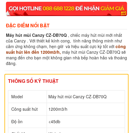
ĐẶC ĐIỂM NỔI BẬT
Máy hút mùi Canzy CZ-DB70Q
, chiếc máy hút mùi mới nhất
của Canzy . Với thiết kế kính cong, tính năng thông minh như
cảm ứng không chạm, hẹn giờ và hiệu suất cực kỳ tốt với
công
suất hút lên đến 1200m3/h,
máy hút mùi Canzy CZ-DB70Q sẽ
mang đến cho bạn một không gian nhà bếp hoàn hảo và thoáng
đãng.
THÔNG SỐ KỸ THUẬT
Model
Máy hút mùi Canzy CZ-DB70Q
Công suất hút
1200m3/h
Độ ồn
<45db