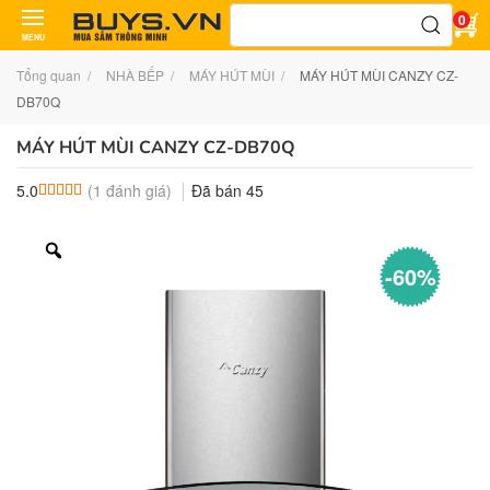
Tìm
0
kiếm:
MENU
Tổng quan
NHÀ BẾP
MÁY HÚT MÙI
MÁY HÚT MÙI CANZY CZ-
DB70Q
MÁY HÚT MÙI CANZY CZ-DB70Q
(
1
đánh giá)
Đã bán
45
5.0
5.0
1
trên 5 dựa trên
đánh giá
-60%