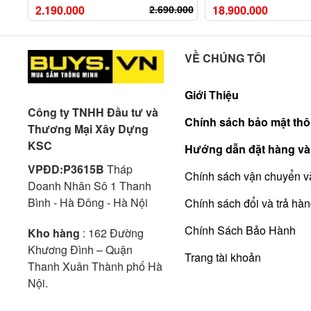
2.190.000
2.690.000
18.900.000
VỀ CHÚNG TÔI
Giới Thiệu
Công ty TNHH Đầu tư và
Chính sách bảo mật thô
Thương Mại Xây Dựng
KSC
Hướng dẫn đặt hàng và
VPĐD:P3615B
Tháp
Chính sách vận chuyển v
Doanh Nhân Sô 1 Thanh
Bình - Hà Đông - Hà Nội
Chính sách đổi và trả hà
Chính Sách Bảo Hành
Kho hàng
: 162 Đường
Khương Đình – Quận
Trang tài khoản
Thanh Xuân Thành phố Hà
Nội.