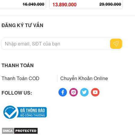
16.049.000
13.890.000
29.990.000
16
ĐĂNG KÝ TƯ VẤN
THANH TOÁN
Thanh Toán COD
Chuyển Khoản Online
FOLLOW US: