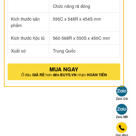
Chức năng rã đông
ếp hạng
5
5 sao
Kích thước sản
595C x 548R x 454S mm
phẩm
ếp hạng
5
5 sao
Kích thước hộc tủ
560-568R x 550S x 450C mm
Xuất xứ
Trung Quốc
ếp hạng
5
5 sao
MUA NGAY
Ở đâu
GIÁ RẺ
hơn
đến BUYS.VN
nhận
HOÀN TIỀN
ếp hạng
5
5 sao
Zalo OA
Zalo MB
ếp hạng
5
5 sao
Gọi điện