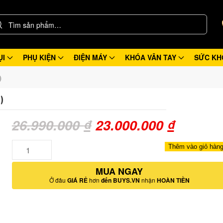
ỤI
PHỤ KIỆN
ĐIỆN MÁY
KHÓA VÂN TAY
SỨC KH
)
)
Giá
Giá
26.990.000
₫
23.000.000
₫
gốc
hiện
Số
Thêm vào giỏ hàn
lượng
là:
tại
MUA NGAY
26.990.000 ₫.
là:
Ở đâu
GIÁ RẺ
hơn
đến BUYS.VN
nhận
HOÀN TIỀN
23.000.