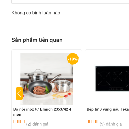
Không có bình luận nào
Sản phẩm liên quan
-19%
Bộ nồi inox từ Elmich 2353742 4
Bếp từ 3 vùng nấu Teka
món
5.00
2
trên 5 dựa trên
đánh giá
5.00
9
trên 5 dựa tr
(2) đánh giá
(9) đánh giá