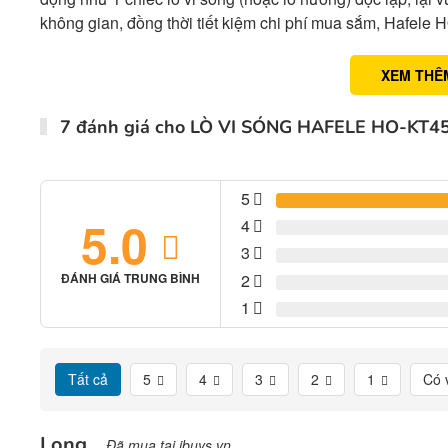
không gian, đồng thời tiết kiệm chi phí mua sắm, Hafel
XEM THÊ
7 đánh giá cho
LÒ VI SÓNG HAFELE HO-KT45B
5
5.0
4
3
2
ĐÁNH GIÁ TRUNG BÌNH
1
Tất cả
5
4
3
2
1
Có 
Long
Đã mua tại ibuys.vn