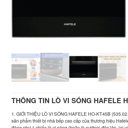
THÔNG TIN LÒ VI SÓNG HAFELE HO
1. GIỚI THIỆU LÒ VI SÓNG HAFELE HO-KT45B (535.02.73
sản phẩm thiết bị nhà bếp cao cấp của thương hiệu Hafele
động như 1 chiếc lò vi sóng (hoặc lò nướng) độc lập, lại 