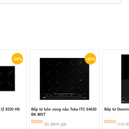
-39%
-30%
 IZ 8320 HS
Bếp từ bốn vùng nấu Teka ITC 64630
Bếp từ Domin
BK MST
ên
đánh giá
5.00
6
trên 5 dựa trên
đánh giá
5.00
10
trê
(6) đánh giá
(10) đ