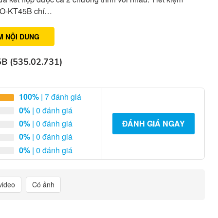
e HO-KT45B chí…
M NỘI DUNG
 (535.02.731)
100%
| 7 đánh giá
0%
| 0 đánh giá
0%
| 0 đánh giá
ĐÁNH GIÁ NGAY
0%
| 0 đánh giá
0%
| 0 đánh giá
video
Có ảnh