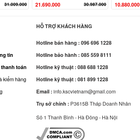
31.009.000
21.690.000
30.987.000
10.880.000
HỖ TRỢ KHÁCH HÀNG
Hotline bán hàng :
096 696 1228
ng tin
Hotline bảo hành :
085 559 8111
 thanh toán
Hotline kỹ thuật :
088 688 1228
à kiểm hàng
Hotline kỹ thuật :
081 899 1228
ng
Email :
info.kscvietnam@gmail.com
Trụ sở chính :
P3615B Tháp Doanh Nhân
Sô 1 Thanh Bình - Hà Đông - Hà Nội