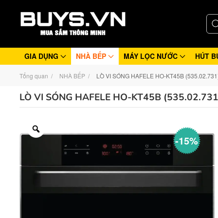
GIA DỤNG
NHÀ BẾP
MÁY LỌC NƯỚC
HÚT B
Tổng quan
NHÀ BẾP
LÒ VI SÓNG HAFELE HO-KT45B (535.02.731
LÒ VI SÓNG HAFELE HO-KT45B (535.02.731
-15%