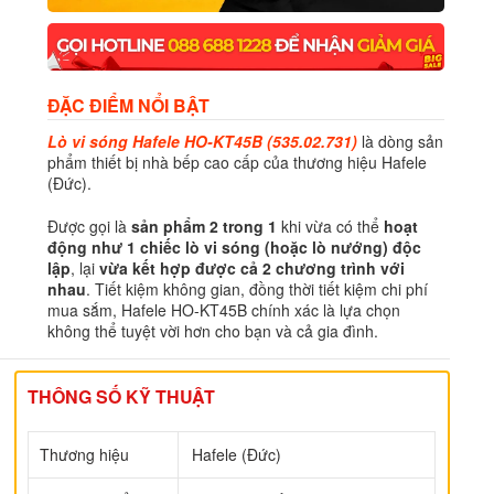
ĐẶC ĐIỂM NỔI BẬT
Lò vi sóng Hafele HO-KT45B (535.02.731)
là dòng sản
phẩm thiết bị nhà bếp cao cấp của thương hiệu Hafele
(Đức).
Được gọi là
sản phẩm 2 trong 1
khi vừa có thể
hoạt
động như 1 chiếc lò vi sóng (hoặc lò nướng) độc
lập
, lại
vừa kết hợp được cả 2 chương trình với
nhau
. Tiết kiệm không gian, đồng thời tiết kiệm chi phí
mua sắm, Hafele HO-KT45B chính xác là lựa chọn
không thể tuyệt vời hơn cho bạn và cả gia đình.
THÔNG SỐ KỸ THUẬT
Thương hiệu
Hafele (Đức)