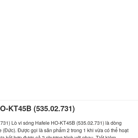
-KT45B (535.02.731)
1) Lò vi sóng Hafele HO-KT45B (535.02.731) là dòng
 (Đức). Được gọi là sản phẩm 2 trong 1 khi vừa có thể hoạt
vừa kết hợp được cả 2 chương trình với nhau. Tiết kiệm