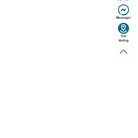
Messager
ếp hạng
5
5 sao
Tìm
đường
ếp hạng
5
5 sao