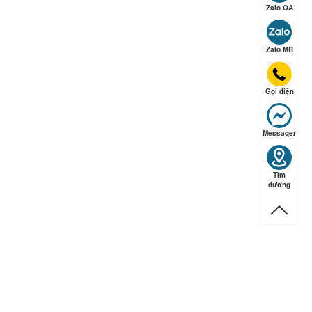
Zalo OA
ếp hạng
5
5 sao
Zalo MB
Gọi điện
ếp hạng
5
5 sao
Messager
ếp hạng
5
5 sao
Tìm
đường
ếp hạng
5
5 sao
ếp hạng
5
5 sao