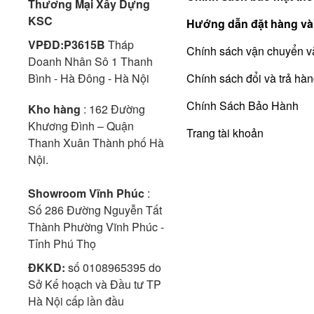
Thương Mại Xây Dựng
KSC
Hướng dẫn đặt hàng và
VPĐD:P3615B
Tháp
Chính sách vận chuyển v
Doanh Nhân Sô 1 Thanh
Bình - Hà Đông - Hà Nội
Chính sách đổi và trả hà
Chính Sách Bảo Hành
Kho hàng
: 162 Đường
Khương Đình – Quận
Trang tài khoản
Thanh Xuân Thành phố Hà
Nội.
Showroom Vĩnh Phúc
:
Số 286 Đường Nguyễn Tất
Thành Phường Vĩnh Phúc -
Tỉnh Phú Thọ
ĐKKD:
số 0108965395 do
Sở Kế hoạch và Đầu tư TP
Hà Nội cấp lần đầu