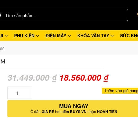
ỤI
PHỤ KIỆN
ĐIỆN MÁY
KHÓA VÂN TAY
SỨC KH
 SM
SM
Giá
Giá
31.449.000
₫
18.560.000
₫
gốc
hiện
Số
Thêm vào giỏ hàn
lượng
là:
tại
MUA NGAY
31.449.000 ₫.
là:
Ở đâu
GIÁ RẺ
hơn
đến BUYS.VN
nhận
HOÀN TIỀN
18.560.