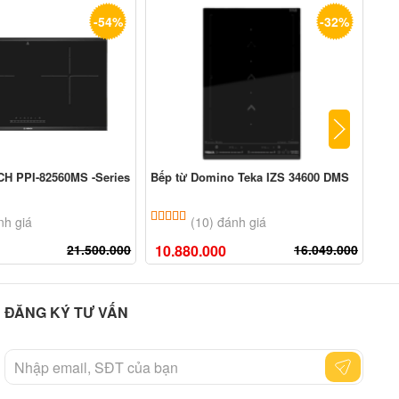
-54%
-32%
H PPI-82560MS -Series
Bếp từ Domino Teka IZS 34600 DMS
Bếp
n 5 dựa trên
đánh giá
5.00
10
trên 5 dựa trên
đánh giá
nh giá
(10) đánh giá
21.500.000
10.880.000
16.049.000
34
ĐĂNG KÝ TƯ VẤN