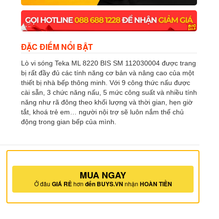
ĐẶC ĐIỂM NỔI BẬT
Lò vi sóng Teka ML 8220 BIS SM 112030004 được trang
bị rất đầy đủ các tính năng cơ bản và nâng cao của một
thiết bị nhà bếp thông minh. Với 9 công thức nấu được
cài sẵn, 3 chức năng nấu, 5 mức công suất và nhiều tính
năng như rã đông theo khối lượng và thời gian, hẹn giờ
tắt, khoá trẻ em… người nội trợ sẽ luôn nắm thế chủ
động trong gian bếp của mình.
MUA NGAY
Ở đâu
GIÁ RẺ
hơn
đến BUYS.VN
nhận
HOÀN TIỀN