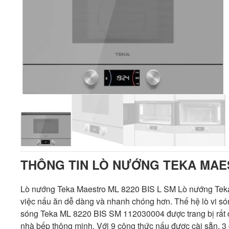
THÔNG TIN LÒ NƯỚNG TEKA MAES
Lò nướng Teka Maestro ML 8220 BIS L SM Lò nướng Teka
việc nấu ăn dễ dàng và nhanh chóng hơn. Thế hệ lò vi sóng 
sóng Teka ML 8220 BIS SM 112030004 được trang bị rất đầ
nhà bếp thông minh. Với 9 công thức nấu được cài sẵn, 