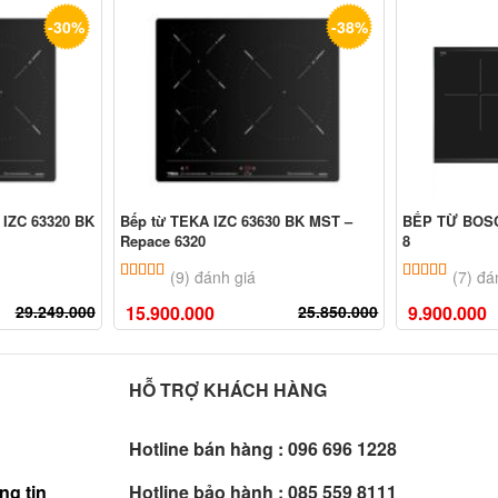
-30%
-38%
 IZC 63320 BK
Bếp từ TEKA IZC 63630 BK MST –
BẾP TỪ BOSC
Repace 6320
8
ên
đánh giá
5.00
9
trên 5 dựa trên
đánh giá
5.00
7
trê
(9) đánh giá
(7) đá
29.249.000
15.900.000
25.850.000
9.900.000
HỖ TRỢ KHÁCH HÀNG
Hotline bán hàng :
096 696 1228
ng tin
Hotline bảo hành :
085 559 8111