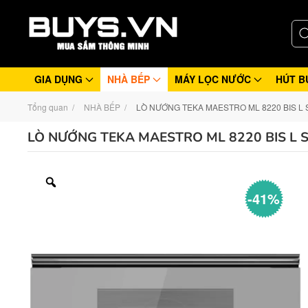
GIA DỤNG
NHÀ BẾP
MÁY LỌC NƯỚC
HÚT B
Tổng quan
NHÀ BẾP
LÒ NƯỚNG TEKA MAESTRO ML 8220 BIS L
LÒ NƯỚNG TEKA MAESTRO ML 8220 BIS L 
-41%