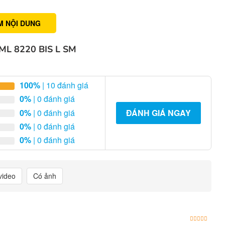
M NỘI DUNG
L 8220 BIS L SM
100%
| 10 đánh giá
0%
| 0 đánh giá
0%
| 0 đánh giá
ĐÁNH GIÁ NGAY
0%
| 0 đánh giá
0%
| 0 đánh giá
video
Có ảnh
Được x