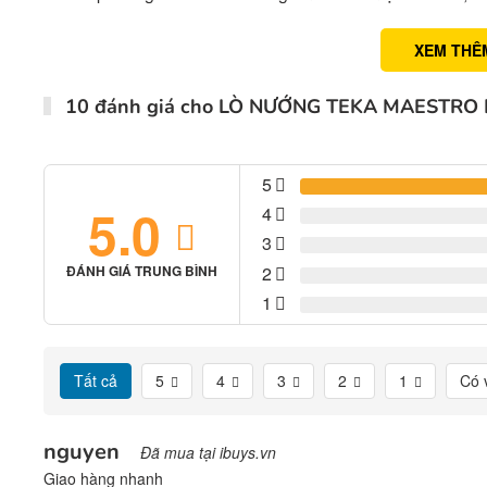
XEM THÊ
10 đánh giá cho
LÒ NƯỚNG TEKA MAESTRO M
5
5.0
4
3
2
ĐÁNH GIÁ TRUNG BÌNH
1
Tất cả
5
4
3
2
1
Có 
nguyen
Đã mua tại ibuys.vn
Giao hàng nhanh