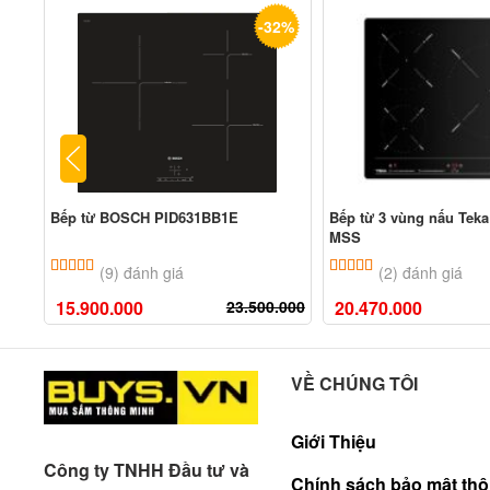
-32%
Bếp từ BOSCH PID631BB1E
Bếp từ 3 vùng nấu Teka
MSS
5.00
9
trên 5 dựa trên
đánh giá
5.00
2
trên 5 dựa tr
(9) đánh giá
(2) đánh giá
15.900.000
23.500.000
20.470.000
VỀ CHÚNG TÔI
Giới Thiệu
Công ty TNHH Đầu tư và
Chính sách bảo mật thô