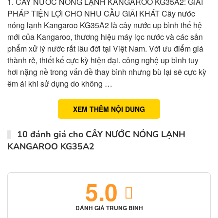
1. CÂY NƯỚC NÓNG LẠNH KANGAROO KG35A2: GIẢI
PHÁP TIỆN LỢI CHO NHU CẦU GIẢI KHÁT Cây nước
nóng lạnh Kangaroo KG35A2 là cây nước up bình thế hệ
mới của Kangaroo, thương hiệu máy lọc nước và các sản
phẩm xử lý nước rất lâu đời tại Việt Nam. Với ưu điểm giá
thành rẻ, thiết kế cực kỳ hiện đại. công nghệ up bình tuy
hơi nặng nề trong vấn đề thay bình nhưng bù lại sẽ cực kỳ
êm ái khi sử dụng do không …
XEM THÊM NỘI DUNG
10 đánh giá cho
CÂY NƯỚC NÓNG LẠNH
KANGAROO KG35A2
5.0
ĐÁNH GIÁ TRUNG BÌNH