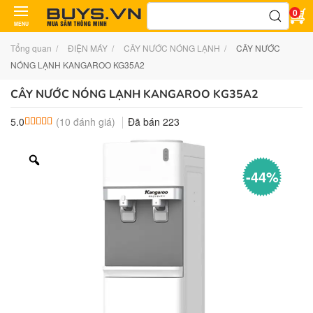
Tìm
0
kiếm:
MENU
Tổng quan
ĐIỆN MÁY
CÂY NƯỚC NÓNG LẠNH
CÂY NƯỚC
NÓNG LẠNH KANGAROO KG35A2
CÂY NƯỚC NÓNG LẠNH KANGAROO KG35A2
(
10
đánh giá)
Đã bán
223
5.0
5.0
10
trên 5 dựa trên
đánh giá
-44%