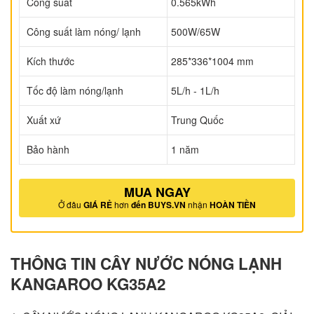
Công suất
0.565kWh
Công suất làm nóng/ lạnh
500W/65W
Kích thước
285*336*1004 mm
Tốc độ làm nóng/lạnh
5L/h - 1L/h
Xuất xứ
Trung Quốc
Bảo hành
1 năm
MUA NGAY
Ở đâu
GIÁ RẺ
hơn
đến BUYS.VN
nhận
HOÀN TIỀN
THÔNG TIN CÂY NƯỚC NÓNG LẠNH
KANGAROO KG35A2