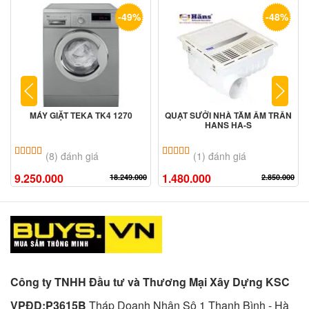
-49%
-48%
MÁY GIẶT TEKA TK4 1270
QUẠT SƯỞI NHÀ TẮM ÂM TRẦN
HANS HA-S
5.00
8
trên 5 dựa trên
đánh giá
5.00
1
trên 5 dựa trên
đánh giá
(8) đánh giá
(1) đánh giá
9.250.000
1.480.000
18.249.000
2.850.000
Công ty TNHH Đầu tư và Thương Mại Xây Dựng KSC
VPĐD:P3615B
Tháp Doanh Nhân Sô 1 Thanh Bình - Hà