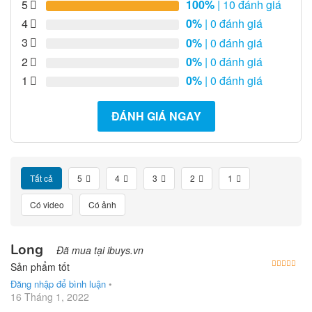
5
100%
| 10 đánh giá
4
0%
| 0 đánh giá
3
0%
| 0 đánh giá
2
0%
| 0 đánh giá
1
0%
| 0 đánh giá
ĐÁNH GIÁ NGAY
Tất cả
5
4
3
2
1
Có video
Có ảnh
Long
Đã mua tại ibuys.vn
Được
Sản phẩm tốt
Đăng nhập để bình luận
•
16 Tháng 1, 2022