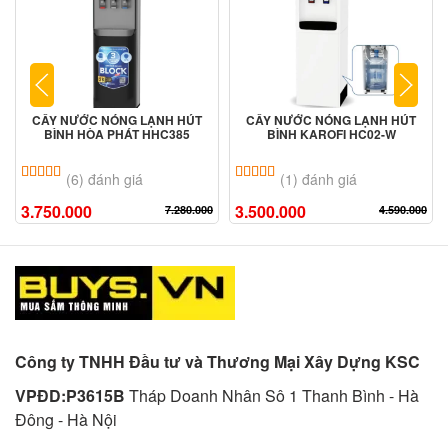
CÂY NƯỚC NÓNG LẠNH HÚT
CÂY NƯỚC NÓNG LẠNH HÚT
BÌNH HÒA PHÁT HHC385
BÌNH KAROFI HC02-W
5.00
6
trên 5 dựa trên
đánh giá
5.00
1
trên 5 dựa trên
đánh giá
(6) đánh giá
(1) đánh giá
3.750.000
3.500.000
7.280.000
4.590.000
Công ty TNHH Đầu tư và Thương Mại Xây Dựng KSC
VPĐD:P3615B
Tháp Doanh Nhân Sô 1 Thanh Bình - Hà
Đông - Hà Nội