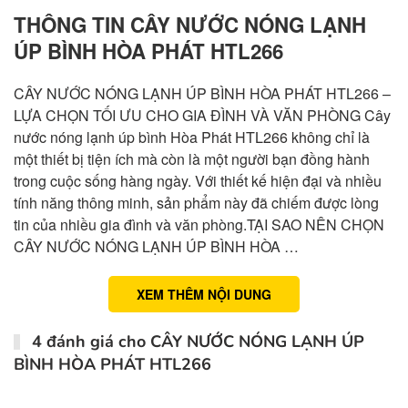
THÔNG TIN CÂY NƯỚC NÓNG LẠNH
ÚP BÌNH HÒA PHÁT HTL266
CÂY NƯỚC NÓNG LẠNH ÚP BÌNH HÒA PHÁT HTL266 –
LỰA CHỌN TỐI ƯU CHO GIA ĐÌNH VÀ VĂN PHÒNG Cây
nước nóng lạnh úp bình Hòa Phát HTL266 không chỉ là
một thiết bị tiện ích mà còn là một người bạn đồng hành
trong cuộc sống hàng ngày. Với thiết kế hiện đại và nhiều
tính năng thông minh, sản phẩm này đã chiếm được lòng
tin của nhiều gia đình và văn phòng.TẠI SAO NÊN CHỌN
CÂY NƯỚC NÓNG LẠNH ÚP BÌNH HÒA …
XEM THÊM NỘI DUNG
4 đánh giá cho
CÂY NƯỚC NÓNG LẠNH ÚP
BÌNH HÒA PHÁT HTL266