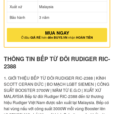
Xuất xứ
Malaysia
Bảo hành
3 năm
MUA NGAY
Ở đâu
GIÁ RẺ
hơn
đến BUYS.VN
nhận
HOÀN TIỀN
THÔNG TIN BẾP TỪ ĐÔI RUDIGER RIC-
2388
1. GIỚI THIỆU BẾP TỪ ĐÔI RUDIGER RIC-2388 | KÍNH
SCOTT CERAN ĐỨC | BO MẠCH LGBT SIEMEN | CÔNG
SUẤT BOOSTER 3700W | MÂM TỪ E.G.O | XUẤT XỨ
MALAYSIA Bếp từ đôi Rudiger RIC-2388 đến từ thương
hiệu Rudiger Việt Nam được sản xuất tại Malaysia. Bếp có
hai vùng nấu với công suất 3000W mỗi vùng Booster lên