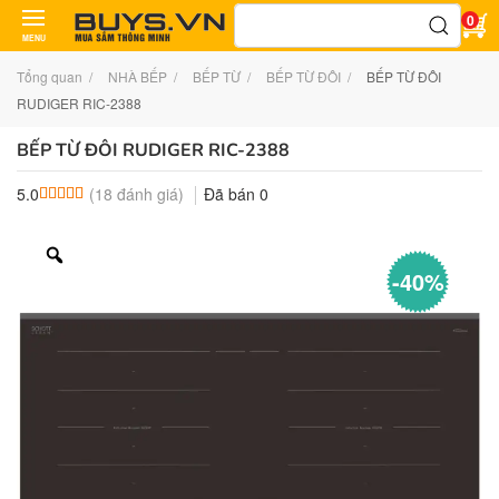
Tìm
0
kiếm:
MENU
Tổng quan
NHÀ BẾP
BẾP TỪ
BẾP TỪ ĐÔI
BẾP TỪ ĐÔI
RUDIGER RIC-2388
BẾP TỪ ĐÔI RUDIGER RIC-2388
(
18
đánh giá)
Đã bán
0
5.0
5.0
18
trên 5 dựa trên
đánh giá
-40%