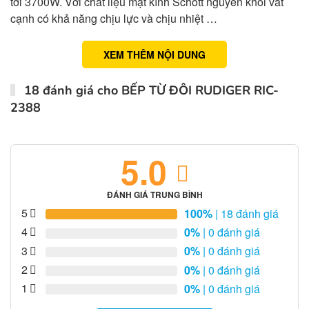
tới 3700W. Với chất liệu mặt kính Schott nguyên khối vát
cạnh có khả năng chịu lực và chịu nhiệt …
XEM THÊM NỘI DUNG
18 đánh giá cho
BẾP TỪ ĐÔI RUDIGER RIC-
2388
5.0
ĐÁNH GIÁ TRUNG BÌNH
5
100%
| 18 đánh giá
4
0%
| 0 đánh giá
3
0%
| 0 đánh giá
2
0%
| 0 đánh giá
1
0%
| 0 đánh giá