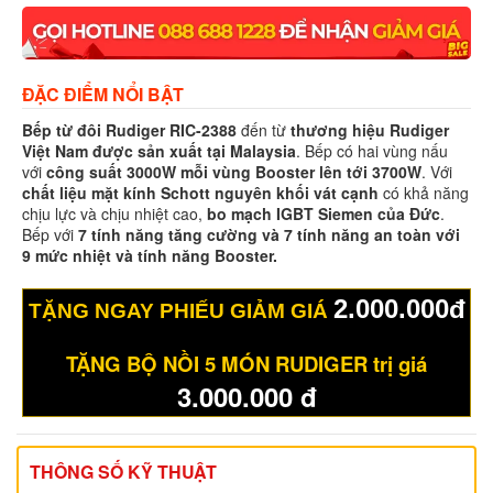
ĐẶC ĐIỂM NỔI BẬT
Bếp từ đôi Rudiger RIC-2388
đến từ
thương hiệu Rudiger
Việt Nam được sản xuất tại Malaysia
. Bếp có hai vùng nấu
với
công suất 3000W mỗi vùng Booster lên tới 3700W
. Với
chất liệu mặt kính Schott nguyên khối vát cạnh
có khả năng
chịu lực và chịu nhiệt cao,
bo mạch IGBT Siemen của Đức
.
Bếp với
7 tính năng tăng cường và 7 tính năng an toàn với
9 mức nhiệt và tính năng Booster.
2.000.000đ
TẶNG NGAY PHIẾU GIẢM GIÁ
TẶNG BỘ NỒI 5 MÓN RUDIGER trị giá
3.000.000 đ
THÔNG SỐ KỸ THUẬT