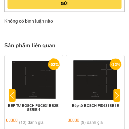
GỬI
Không có bình luận nào
Sản phẩm liên quan
-52%
-32%
BẾP TỪ BOSCH PUC631BB2E-
Bếp từ BOSCH PID631BB1E
SERIE 4
5.00
10
trên 5 dựa trên
đánh giá
5.00
9
trên 5 dựa trên
đánh giá
(10) đánh giá
(9) đánh giá