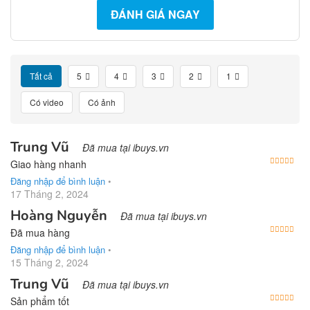
ĐÁNH GIÁ NGAY
Tất cả
5
4
3
2
1
Có video
Có ảnh
Trung Vũ
Đã mua tại ibuys.vn
Được
Giao hàng nhanh
Đăng nhập để bình luận
•
17 Tháng 2, 2024
Hoàng Nguyễn
Đã mua tại ibuys.vn
Được
Đã mua hàng
Đăng nhập để bình luận
•
15 Tháng 2, 2024
Trung Vũ
Đã mua tại ibuys.vn
Được
Sản phẩm tốt