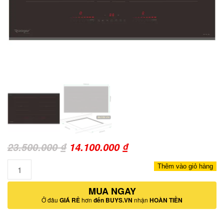
Giá
Giá
23.500.000
₫
14.100.000
₫
gốc
hiện
Số
Thêm vào giỏ hàng
là:
tại
lượng
23.500.000 ₫.
MUA NGAY
là:
Ở đâu
GIÁ RẺ
hơn
đến BUYS.VN
nhận
HOÀN TIỀN
14.100.000 ₫.