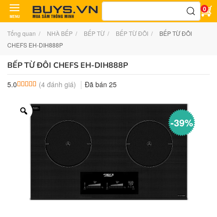
Tìm
0
kiếm:
MENU
Tổng quan
NHÀ BẾP
BẾP TỪ
BẾP TỪ ĐÔI
BẾP TỪ ĐÔI
CHEFS EH-DIH888P
BẾP TỪ ĐÔI CHEFS EH-DIH888P
(
4
đánh giá)
Đã bán
25
5.0
5.0
4
trên 5 dựa trên
đánh giá
-39%