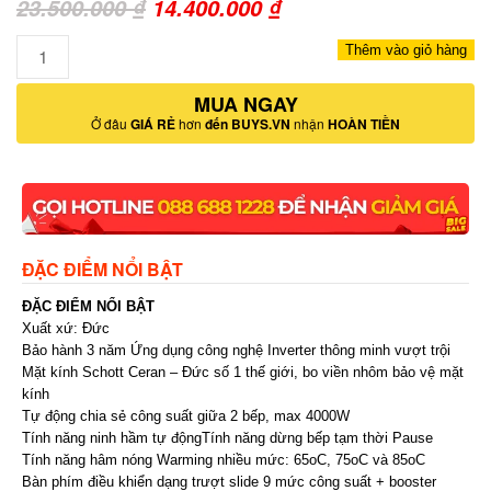
Giá
Giá
23.500.000
₫
14.400.000
₫
gốc
hiện
Số
Thêm vào giỏ hàng
là:
tại
lượng
23.500.000 ₫.
MUA NGAY
là:
Ở đâu
GIÁ RẺ
hơn
đến BUYS.VN
nhận
HOÀN TIỀN
14.400.000 ₫.
ĐẶC ĐIỂM NỔI BẬT
ĐẶC ĐIỂM NỔI BẬT
Xuất xứ: Đức
Bảo hành 3 năm
Ứng dụng công nghệ Inverter thông minh vượt trội
Mặt kính Schott Ceran – Đức số 1 thế giới, bo viền nhôm bảo vệ mặt
kính
Tự động chia sẻ công suất giữa 2 bếp, max 4000W
Tính năng ninh hầm tự độngTính năng dừng bếp tạm thời Pause
Tính năng hâm nóng Warming nhiều mức: 65oC, 75oC và 85oC
Bàn phím điều khiển dạng trượt slide 9 mức công suất + booster