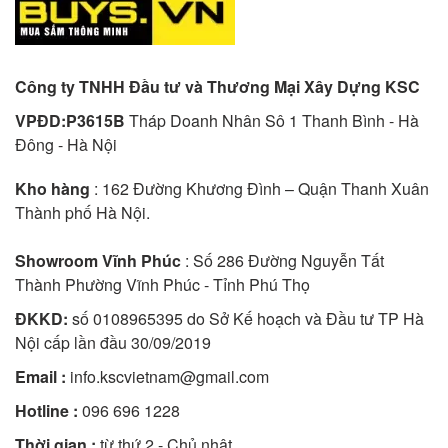
Công ty TNHH Đầu tư và Thương Mại Xây Dựng KSC
VPĐD:P3615B
Tháp Doanh Nhân Sô 1 Thanh Bình - Hà
Đông - Hà Nội
Kho hàng
: 162 Đường Khương Đình – Quận Thanh Xuân
Thành phố Hà Nội.
Showroom Vĩnh Phúc
: Số 286 Đường Nguyễn Tất
Thành Phường Vĩnh Phúc - Tỉnh Phú Thọ
ĐKKD:
số 0108965395 do Sở Kế hoạch và Đầu tư TP Hà
Nội cấp lần đầu 30/09/2019
Email :
info.kscvietnam@gmail.com
Hotline :
096 696 1228
Thời gian :
từ thứ 2 - Chủ nhật