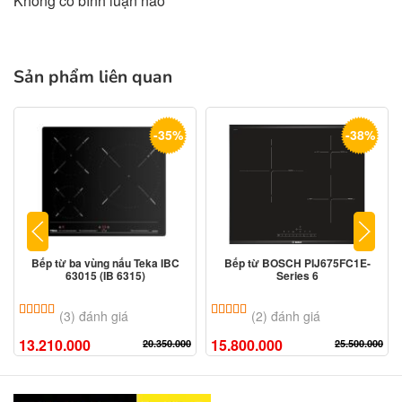
Không có bình luận nào
Sản phẩm liên quan
-35%
-38%
Bếp từ ba vùng nấu Teka IBC
Bếp từ BOSCH PIJ675FC1E-
63015 (IB 6315)
Series 6
5.00
3
trên 5 dựa trên
đánh giá
5.00
2
trên 5 dựa trên
đánh giá
(3) đánh giá
(2) đánh giá
13.210.000
15.800.000
20.350.000
25.500.000