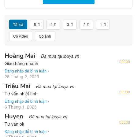
Tất cả
5
4
3
2
1
Có video
Có ảnh
Hoàng Mai
Đã mua tại ibuys.vn
Được
Giao hàng nhanh
Đăng nhập để bình luận
•
28 Tháng 2, 2023
Triệu Mai
Đã mua tại ibuys.vn
Được
Tư vấn nhiệt tình
Đăng nhập để bình luận
•
6 Tháng 1, 2023
Huyen
Đã mua tại ibuys.vn
Được
Tư vấn ok
Đăng nhập để bình luận
•
7 Tháng 6, 2021