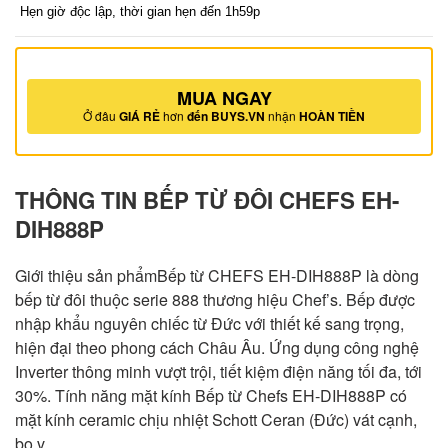
Hẹn giờ độc lập, thời gian hẹn đến 1h59p
MUA NGAY
Ở đâu
GIÁ RẺ
hơn
đến BUYS.VN
nhận
HOÀN TIỀN
THÔNG TIN BẾP TỪ ĐÔI CHEFS EH-
DIH888P
Giới thiệu sản phẩmBếp từ CHEFS EH-DIH888P là dòng
bếp từ đôi thuộc serie 888 thương hiệu Chef’s. Bếp được
nhập khẩu nguyên chiếc từ Đức với thiết kế sang trọng,
hiện đại theo phong cách Châu Âu. Ứng dụng công nghệ
Inverter thông minh vượt trội, tiết kiệm điện năng tối đa, tới
30%. Tính năng mặt kính Bếp từ Chefs EH-DIH888P có
mặt kính ceramic chịu nhiệt Schott Ceran (Đức) vát cạnh,
bo v…