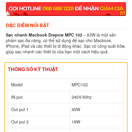
ĐẶC ĐIỂM NỔI BẬT
Sạc nhanh Macbook Drapow MPC 102
– 63W là một sản
phẩm sạc đa năng, có thể sử dụng để sạc cho Macbook,
iPhone, iPad và các thiết bị di động khác. Sạc có công suất 63w,
giúp sạc nhanh các thiết bị của bạn một cách hiệu quả.
THÔNG SỐ KỸ THUẬT
Model
MPC102
IN put
240V-50hz
Out put 1
45W
Out put 2
18W