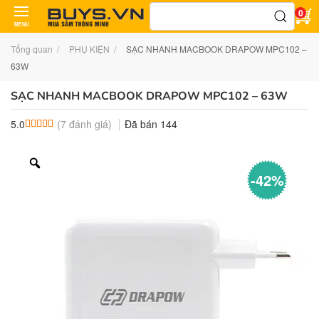
Tìm
0
kiếm:
MENU
Tổng quan
PHỤ KIỆN
SẠC NHANH MACBOOK DRAPOW MPC102 –
63W
SẠC NHANH MACBOOK DRAPOW MPC102 – 63W
(
7
đánh giá)
Đã bán
144
5.0
5.0
7
trên 5 dựa trên
đánh giá
-42%