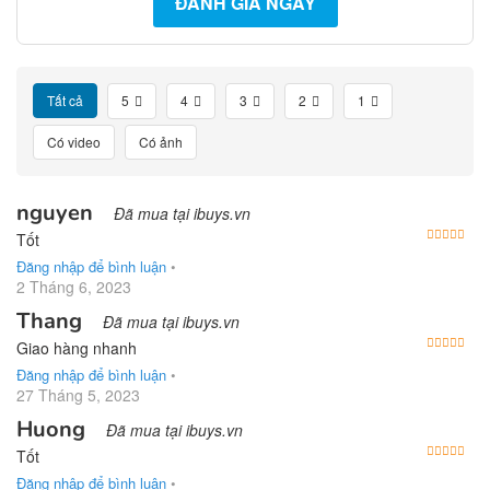
ĐÁNH GIÁ NGAY
Tất cả
5
4
3
2
1
Có video
Có ảnh
nguyen
Đã mua tại ibuys.vn
Được
Tốt
Đăng nhập để bình luận
•
2 Tháng 6, 2023
Thang
Đã mua tại ibuys.vn
Được
Giao hàng nhanh
Đăng nhập để bình luận
•
27 Tháng 5, 2023
Huong
Đã mua tại ibuys.vn
Được
Tốt
Đăng nhập để bình luận
•