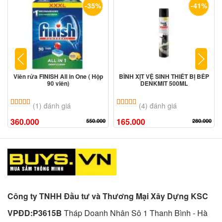
-35%
-41%
Viên rửa FINISH All in One ( Hộp
BÌNH XỊT VỆ SINH THIẾT BỊ BẾP
90 viên)
DENKMIT 500ML
5.00
1
trên 5 dựa trên
đánh giá
5.00
4
trên 5 dựa trên
đánh giá
(1) đánh giá
(4) đánh giá
360.000
165.000
550.000
280.000
Công ty TNHH Đầu tư và Thương Mại Xây Dựng KSC
VPĐD:P3615B
Tháp Doanh Nhân Sô 1 Thanh Bình - Hà