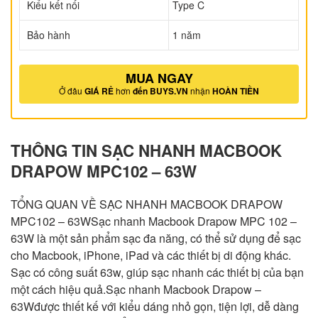
Kiểu kết nối
Type C
Bảo hành
1 năm
MUA NGAY
Ở đâu
GIÁ RẺ
hơn
đến BUYS.VN
nhận
HOÀN TIỀN
THÔNG TIN SẠC NHANH MACBOOK
DRAPOW MPC102 – 63W
TỔNG QUAN VỀ SẠC NHANH MACBOOK DRAPOW
MPC102 – 63WSạc nhanh Macbook Drapow MPC 102 –
63W là một sản phẩm sạc đa năng, có thể sử dụng để sạc
cho Macbook, iPhone, iPad và các thiết bị di động khác.
Sạc có công suất 63w, giúp sạc nhanh các thiết bị của bạn
một cách hiệu quả.Sạc nhanh Macbook Drapow –
63Wđược thiết kế với kiểu dáng nhỏ gọn, tiện lợi, dễ dàng