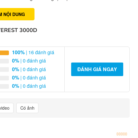
M NỘI DUNG
VEREST 3000D
100%
| 16 đánh giá
0%
| 0 đánh giá
0%
| 0 đánh giá
ĐÁNH GIÁ NGAY
0%
| 0 đánh giá
0%
| 0 đánh giá
video
Có ảnh
Được x