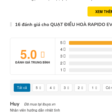
XEM THÊ
16 đánh giá cho
QUẠT ĐIỀU HOÀ RAPIDO E
5
5.0
4
3
2
ĐÁNH GIÁ TRUNG BÌNH
1
Tất cả
5
4
3
2
1
Có 
Huy
Đã mua tại ibuys.vn
Nhân viên hướng dẫn nhiệt tình