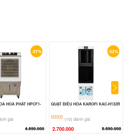
-57%
-52%
OÀ HOÀ PHÁT HPCF1-
QUẠT ĐIỀU HÒA KAROFI KAC-H132R
QUẠ
062
n 5 dựa trên
đánh giá
5.00
10
trên 5 dựa trên
đánh giá
ánh giá
(10) đánh giá
4.590.000
2.700.000
5.590.000
2.