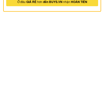
Ở đâu
GIÁ RẺ
hơn
đến BUYS.VN
nhận
HOÀN TIỀN
ếp hạng
5
5 sao
ếp hạng
5
5 sao
ếp hạng
5
5 sao
ếp hạng
5
5 sao