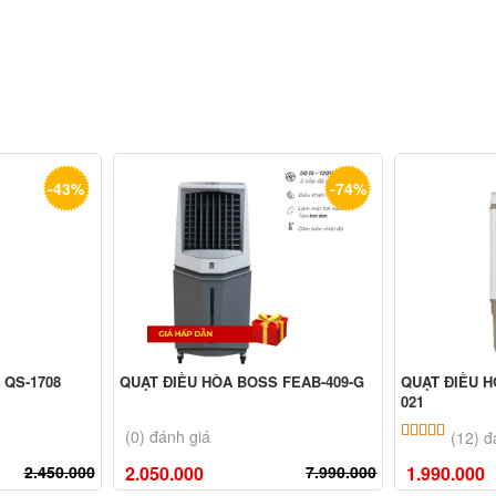
-43%
-74%
 QS-1708
QUẠT ĐIỀU HÒA BOSS FEAB-409-G
QUẠT ĐIỀU H
021
ên
đánh giá
5.00
12
trê
(0) đánh giá
(12) đ
2.050.000
7.990.000
2.450.000
1.990.000