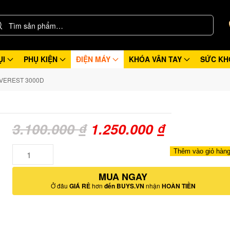
ỤI
PHỤ KIỆN
ĐIỆN MÁY
KHÓA VÂN TAY
SỨC KH
EVEREST 3000D
Giá
Giá
3.100.000
₫
1.250.000
₫
gốc
hiện
Số
Thêm vào giỏ hàn
lượng
là:
tại
MUA NGAY
3.100.000 ₫.
là:
Ở đâu
GIÁ RẺ
hơn
đến BUYS.VN
nhận
HOÀN TIỀN
1.250.000