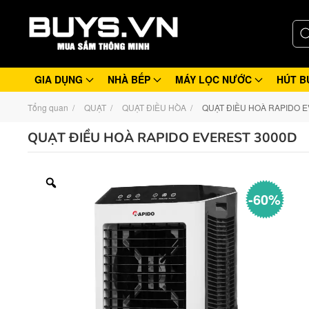
GIA DỤNG
NHÀ BẾP
MÁY LỌC NƯỚC
HÚT B
Tổng quan
QUẠT
QUẠT ĐIỀU HÒA
QUẠT ĐIỀU HOÀ RAPIDO 
QUẠT ĐIỀU HOÀ RAPIDO EVEREST 3000D
-60%