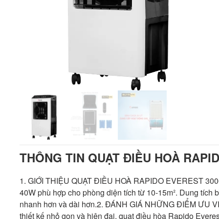
THÔNG TIN QUẠT ĐIỀU HOÀ RAPI
1. GIỚI THIỆU QUẠT ĐIỀU HOÀ RAPIDO EVEREST 3000D 
40W phù hợp cho phòng diện tích từ 10-15mᒾ. Dung tích b
nhanh hơn và dài hơn.2. ĐÁNH GIÁ NHỮNG ĐIỂM ƯU
thiết kế nhỏ gọn và hiện đại, quạt điều hòa Rapido Ever