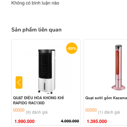
Không có bình luận nào
Sản phẩm liên quan
-50%
QUẠT ĐIỀU HÒA KHÔNG KHÍ
Quạt sưởi gốm Kazama
RAPIDO RAC130D
5.00
9
trên 5 dựa trên
đánh giá
5.00
1
trên 5 dựa tr
(9) đánh giá
(1) đánh giá
1.990.000
4.000.000
1.395.000