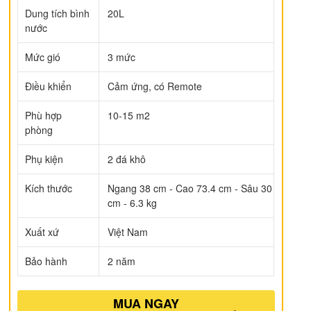
Dung tích bình
20L
nước
Mức gió
3 mức
Điều khiển
Cảm ứng, có Remote
Phù hợp
10-15 m2
phòng
Phụ kiện
2 đá khô
Kích thước
Ngang 38 cm - Cao 73.4 cm - Sâu 30
cm - 6.3 kg
Xuất xứ
Việt Nam
Bảo hành
2 năm
MUA NGAY
ếp hạng
5
5 sao