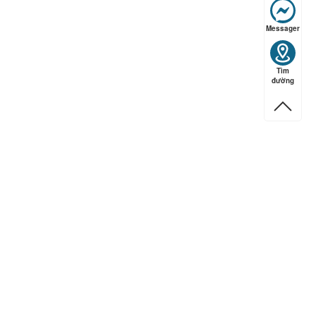
Messager
ếp hạng
5
5 sao
Tìm
đường
ếp hạng
5
5 sao
ếp hạng
5
5 sao
ếp hạng
5
5 sao