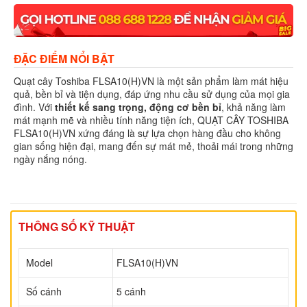
ĐẶC ĐIỂM NỔI BẬT
Quạt cây Toshiba FLSA10(H)VN là một sản phẩm làm mát hiệu
quả, bền bỉ và tiện dụng, đáp ứng nhu cầu sử dụng của mọi gia
đình. Với
thiết kế sang trọng, động cơ bền bỉ
, khả năng làm
mát mạnh mẽ và nhiều tính năng tiện ích, QUẠT CÂY TOSHIBA
FLSA10(H)VN xứng đáng là sự lựa chọn hàng đầu cho không
gian sống hiện đại, mang đến sự mát mẻ, thoải mái trong những
ngày nắng nóng.
THÔNG SỐ KỸ THUẬT
Model
FLSA10(H)VN
Số cánh
5 cánh