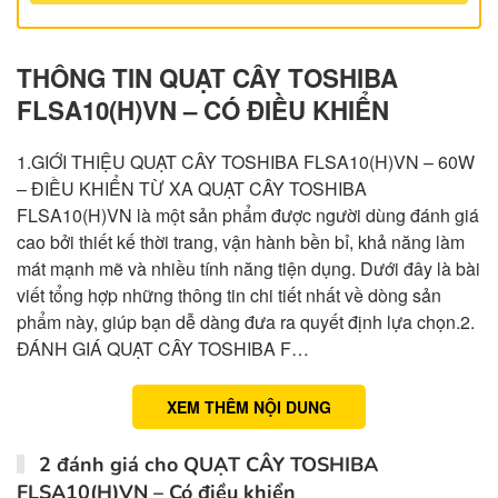
THÔNG TIN QUẠT CÂY TOSHIBA
FLSA10(H)VN – CÓ ĐIỀU KHIỂN
1.GIỚI THIỆU QUẠT CÂY TOSHIBA FLSA10(H)VN – 60W
– ĐIỀU KHIỂN TỪ XA QUẠT CÂY TOSHIBA
FLSA10(H)VN là một sản phẩm được người dùng đánh giá
cao bởi thiết kế thời trang, vận hành bền bỉ, khả năng làm
mát mạnh mẽ và nhiều tính năng tiện dụng. Dưới đây là bài
viết tổng hợp những thông tin chi tiết nhất về dòng sản
phẩm này, giúp bạn dễ dàng đưa ra quyết định lựa chọn.2.
ĐÁNH GIÁ QUẠT CÂY TOSHIBA F…
XEM THÊM NỘI DUNG
2 đánh giá cho
QUẠT CÂY TOSHIBA
FLSA10(H)VN – Có điều khiển