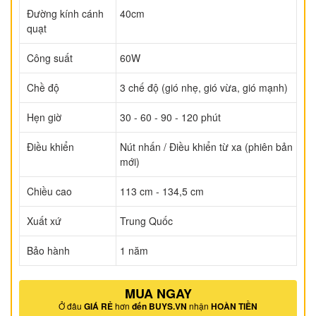
Đường kính cánh
40cm
quạt
Công suất
60W
Chề độ
3 chế độ (gió nhẹ, gió vừa, gió mạnh)
Hẹn giờ
30 - 60 - 90 - 120 phút
Điều khiển
Nút nhấn / Điều khiển từ xa (phiên bản
mới)
Chiều cao
113 cm - 134,5 cm
Xuất xứ
Trung Quốc
Bảo hành
1 năm
MUA NGAY
Ở đâu
GIÁ RẺ
hơn
đến BUYS.VN
nhận
HOÀN TIỀN