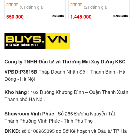
5.00
8
trên 5 dựa trên
đánh giá
5.00
2
trên 5 dựa trên
đánh giá
(8) đánh giá
(2) đánh giá
550.000
1.445.000
780.000
2.900.000
Công ty TNHH Đầu tư và Thương Mại Xây Dựng KSC
VPĐD:P3615B
Tháp Doanh Nhân Sô 1 Thanh Bình - Hà
Đông - Hà Nội
Kho hàng
: 162 Đường Khương Đình – Quận Thanh Xuân
Thành phố Hà Nội.
Showroom Vĩnh Phúc
: Số 286 Đường Nguyễn Tất
Thành Phường Vĩnh Phúc - Tỉnh Phú Thọ
ĐKKD:
số 0108965395 do Sở Kế hoạch và Đầu tư TP Hà