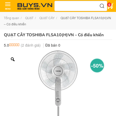
Tìm
0
kiếm:
MENU
Tổng quan
QUẠT
QUẠT CÂY
QUẠT CÂY TOSHIBA FLSA10(H)VN
– Có điều khiển
QUẠT CÂY TOSHIBA FLSA10(H)VN – Có điều khiển
(
2
đánh giá)
Đã bán
0
5.0
5.0
2
trên 5 dựa trên
đánh giá
-50%