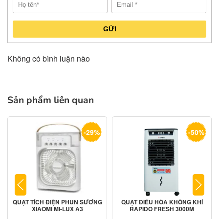
GỬI
Không có bình luận nào
Sản phẩm liên quan
-29%
-50%
QUẠT TÍCH ĐIỆN PHUN SƯƠNG
QUẠT ĐIỀU HÒA KHÔNG KHÍ
XIAOMI MI-LUX A3
RAPIDO FRESH 3000M