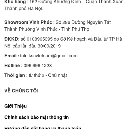
Kho hàng
: 162 Đường Khương Đình – Quận Thanh Xuân
Thành phố Hà Nội.
Showroom Vĩnh Phúc
: Số 286 Đường Nguyễn Tất
Thành Phường Vĩnh Phúc - Tỉnh Phú Thọ
ĐKKD:
số 0108965395 do Sở Kế hoạch và Đầu tư TP Hà
Nội cấp lần đầu 30/09/2019
Email :
info.kscvietnam@gmail.com
Hotline :
096 696 1228
Thời gian :
từ thứ 2 - Chủ nhật
VỀ CHÚNG TÔI
Giới Thiệu
Chính sách bảo mật thông tin
Hướng dẫn đặt hàng và thanh toán