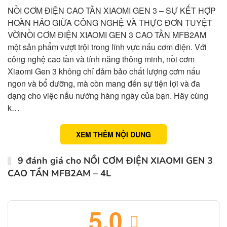
NỒI CƠM ĐIỆN CAO TẦN XIAOMI GEN 3 – SỰ KẾT HỢP
HOÀN HẢO GIỮA CÔNG NGHỆ VÀ THỰC ĐƠN TUYỆT
VỜINỒI CƠM ĐIỆN XIAOMI GEN 3 CAO TẦN MFB2AM
một sản phẩm vượt trội trong lĩnh vực nấu cơm điện. Với
công nghệ cao tần và tính năng thông minh, nồi cơm
Xiaomi Gen 3 không chỉ đảm bảo chất lượng cơm nấu
ngon và bổ dưỡng, mà còn mang đến sự tiện lợi và đa
dạng cho việc nấu nướng hàng ngày của bạn. Hãy cùng
k…
XEM THÊM NỘI DUNG
9 đánh giá cho
NỒI CƠM ĐIỆN XIAOMI GEN 3
CAO TẦN MFB2AM – 4L
5.0