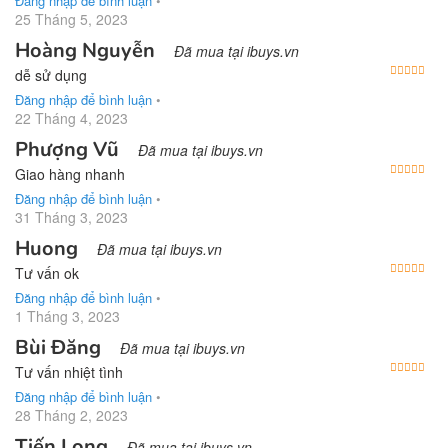
Đăng nhập để bình luận
•
25 Tháng 5, 2023
Hoàng Nguyễn
Đã mua tại ibuys.vn
Được
dễ sử dụng
Đăng nhập để bình luận
•
22 Tháng 4, 2023
Phượng Vũ
Đã mua tại ibuys.vn
Được
Giao hàng nhanh
Đăng nhập để bình luận
•
31 Tháng 3, 2023
Huong
Đã mua tại ibuys.vn
Được
Tư vấn ok
Đăng nhập để bình luận
•
1 Tháng 3, 2023
Bùi Đăng
Đã mua tại ibuys.vn
Được
Tư vấn nhiệt tình
Đăng nhập để bình luận
•
28 Tháng 2, 2023
Tiến Long
Đã mua tại ibuys.vn