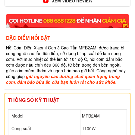
XEM VIDEO REVIEW
ĐẶC ĐIỂM NỔI BẬT
Nồi Cơm Điện Xiaomi Gen 3 Cao Tần MFB2AM được trang bị
công nghệ cao tần tiên tiến, sử dụng bi áp suất để làm nóng
cơm. Với mức nhiệt có thể lên tới 104 độ C, nồi cơm đảm bảo
cơm được nấu chín đều 360 độ, từ bên trong đến bên ngoài,
giúp cơm mềm, thơm và ngon hơn bao giờ hết. Công nghệ này
cũng giúp
giữ nguyên các dưỡng chất quan trọng trong
cơm, đảm bảo bữa ăn của bạn luôn tốt cho sức khỏe.
THÔNG SỐ KỸ THUẬT
Model
MFB2AM
Công suất
1100W