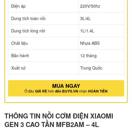
Điện áp
220V/50hz
Dung tích toàn nồi
3L/4L
Dung tích lòng nồi
1L/1.4L
Chất liệu
Nhựa ABS
Bảo hành
12 tháng
Xuất xứ
Trung Quốc
MUA NGAY
Ở đâu
GIÁ RẺ
hơn
đến BUYS.VN
nhận
HOÀN TIỀN
THÔNG TIN NỒI CƠM ĐIỆN XIAOMI
GEN 3 CAO TẦN MFB2AM – 4L