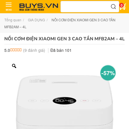
Tìm
0
kiếm:
MENU
Tổng quan
GIA DỤNG
NỒI CƠM ĐIỆN XIAOMI GEN 3 CAO TẦN
MFB2AM – 4L
NỒI CƠM ĐIỆN XIAOMI GEN 3 CAO TẦN MFB2AM – 4L
(
9
đánh giá)
Đã bán
101
5.0
5.0
9
trên 5 dựa trên
đánh giá
-57%