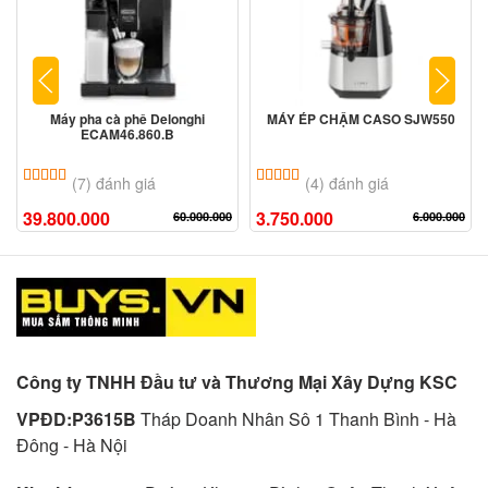
Máy pha cà phê Delonghi
MÁY ÉP CHẬM CASO SJW550
ECAM46.860.B
5.00
7
trên 5 dựa trên
đánh giá
5.00
4
trên 5 dựa trên
đánh giá
(7) đánh giá
(4) đánh giá
39.800.000
3.750.000
60.000.000
6.000.000
Công ty TNHH Đầu tư và Thương Mại Xây Dựng KSC
VPĐD:P3615B
Tháp Doanh Nhân Sô 1 Thanh Bình - Hà
Đông - Hà Nội