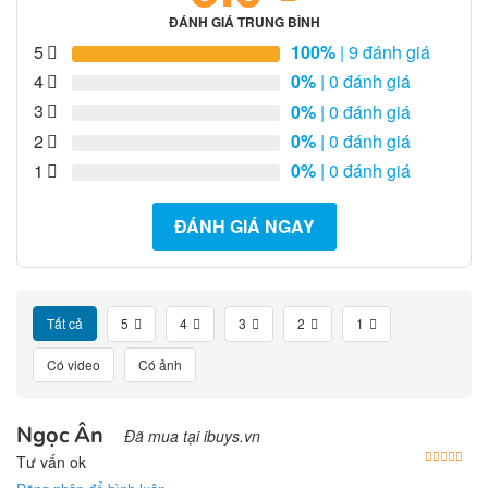
ĐÁNH GIÁ TRUNG BÌNH
5
100%
| 9 đánh giá
4
0%
| 0 đánh giá
3
0%
| 0 đánh giá
2
0%
| 0 đánh giá
1
0%
| 0 đánh giá
ĐÁNH GIÁ NGAY
Tất cả
5
4
3
2
1
Có video
Có ảnh
Ngọc Ân
Đã mua tại ibuys.vn
Được
Tư vấn ok