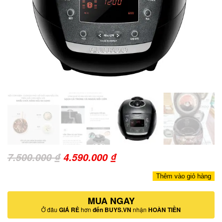
Giá
Giá
7.500.000
₫
4.590.000
₫
gốc
hiện
Thêm vào giỏ hàng
là:
tại
7.500.000 ₫.
MUA NGAY
là:
Ở đâu
GIÁ RẺ
hơn
đến BUYS.VN
nhận
HOÀN TIỀN
4.590.000 ₫.