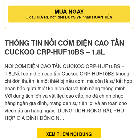
MUA NGAY
Ở đâu
GIÁ RẺ
hơn
đến BUYS.VN
nhận
HOÀN TIỀN
THÔNG TIN NỒI CƠM ĐIỆN CAO TẦN
CUCKOO CRP-HUF10BS – 1.8L
NỒI CƠM ĐIỆN CAO TẦN CUCKOO CRP-HUF10BS –
1.8LNồi cơm điện cao tần Cuckoo CRP-HUF10BS không
chỉ đơn thuần là một thiết bị nấu cơm, mà còn là sự kết hợp
hoàn hảo giữa thiết kế hiện đại và tính năng thông minh.
Với dung tích lớn và vật liệu cao cấp, nó đã chinh phục
hàng ngàn gia đình, mang đến sự tiện lợi và an toàn cho
việc nấu ăn hàng ngày. DUNG TÍCH RỘNG RÃI, PHÙ
HỢP GIA ĐÌNH ĐÔNG N…
XEM THÊM NỘI DUNG