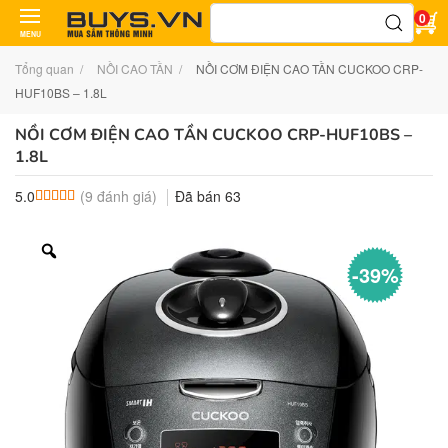
Tìm
0
kiếm:
MENU
Tổng quan
NỒI CAO TẦN
NỒI CƠM ĐIỆN CAO TẦN CUCKOO CRP-
HUF10BS – 1.8L
NỒI CƠM ĐIỆN CAO TẦN CUCKOO CRP-HUF10BS –
1.8L
(
9
đánh giá)
Đã bán
63
5.0
5.0
9
trên 5 dựa trên
đánh giá
-39%