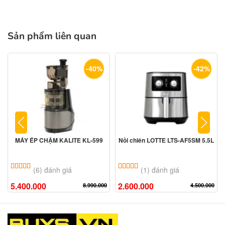
Sản phẩm liên quan
-40%
-42%
MÁY ÉP CHẬM KALITE KL-599
Nồi chiên LOTTE LTS-AF5SM 5.5L
5.00
6
trên 5 dựa trên
đánh giá
5.00
1
trên 5 dựa trên
đánh giá
(6) đánh giá
(1) đánh giá
5.400.000
2.600.000
8.990.000
4.500.000