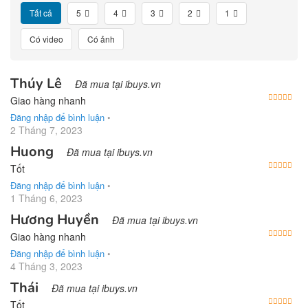
Tất cả
5
4
3
2
1
Có video
Có ảnh
Thúy Lê
Đã mua tại ibuys.vn
Được
Giao hàng nhanh
Đăng nhập để bình luận
•
2 Tháng 7, 2023
Huong
Đã mua tại ibuys.vn
Được
Tốt
Đăng nhập để bình luận
•
1 Tháng 6, 2023
Hương Huyền
Đã mua tại ibuys.vn
Được
Giao hàng nhanh
Đăng nhập để bình luận
•
4 Tháng 3, 2023
Thái
Đã mua tại ibuys.vn
Được
Tốt