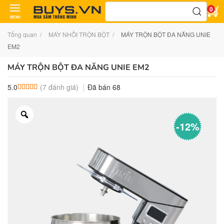
Tìm
0
kiếm:
MENU
Tổng quan
MÁY NHỒI TRỘN BỘT
MÁY TRỘN BỘT ĐA NĂNG UNIE
EM2
MÁY TRỘN BỘT ĐA NĂNG UNIE EM2
(
7
đánh giá)
Đã bán
68
5.0
5.0
7
trên 5 dựa trên
đánh giá
-12%