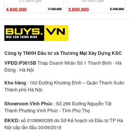
4.600.000
3.800.000
7.180.000
5.190.000
Công ty TNHH Đầu tư và Thương Mại Xây Dựng KSC
VPĐD:P3615B
Tháp Doanh Nhân Sô 1 Thanh Bình - Hà
Đông - Hà Nội
Kho hàng
: 162 Đường Khương Đình – Quận Thanh Xuân
Thành phố Hà Nội.
Showroom Vĩnh Phúc
: Số 286 Đường Nguyễn Tất
Thành Phường Vĩnh Phúc - Tỉnh Phú Thọ
ĐKKD:
số 0108965395 do Sở Kế hoạch và Đầu tư TP Hà
Nội cấp lần đầu 30/09/2019