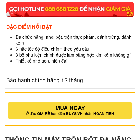
ĐẶC ĐIỂM NỔI BẬT
Đa chức năng: nhồi bột, trộn thực phẩm, đánh trứng, đánh
kem
6 nấc tốc độ điều chỉnH theo yêu cầu
3 bộ phụ kiện chính được làm bằng hợp kim kẽm không gỉ
Thiết kế nhỏ gọn, hiện đại
Bảo hành chính hãng 12 tháng
MUA NGAY
Ở đâu
GIÁ RẺ
hơn
đến BUYS.VN
nhận
HOÀN TIỀN
THÔNG TIN MÁY TRỘN BỘT ĐA NĂNG