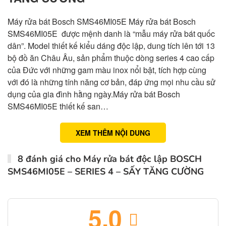
Máy rửa bát Bosch SMS46MI05E Máy rửa bát Bosch
SMS46MI05E được mệnh danh là “mẫu máy rửa bát quốc
dân”. Model thiết kế kiểu dáng độc lập, dung tích lên tới 13
bộ đồ ăn Châu Âu, sản phẩm thuộc dòng series 4 cao cấp
của Đức với những gam màu inox nổi bật, tích hợp cùng
với đó là những tính năng cơ bản, đáp ứng mọi nhu cầu sử
dụng của gia đình hằng ngày.Máy rửa bát Bosch
SMS46MI05E thiết kế san…
XEM THÊM NỘI DUNG
8 đánh giá cho
Máy rửa bát độc lập BOSCH
SMS46MI05E – SERIES 4 – SẤY TĂNG CƯỜNG
5.0