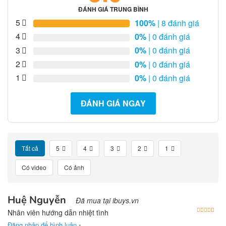
ĐÁNH GIÁ TRUNG BÌNH
5
100%
| 8 đánh giá
4
0%
| 0 đánh giá
3
0%
| 0 đánh giá
2
0%
| 0 đánh giá
1
0%
| 0 đánh giá
ĐÁNH GIÁ NGAY
Tất cả
5
4
3
2
1
Có video
Có ảnh
Huệ Nguyễn
Đã mua tại ibuys.vn
Được
Nhân viên hướng dẫn nhiệt tình
Đăng nhập để bình luận
•