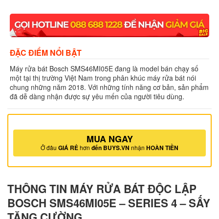
ĐẶC ĐIỂM NỔI BẬT
Máy rửa bát Bosch SMS46MI05E đang là model bán chạy số
một tại thị trường Việt Nam trong phân khúc máy rửa bát nói
chung những năm 2018. Với những tính năng cơ bản, sản phẩm
đã dễ dàng nhận được sự yêu mến của người tiêu dùng.
MUA NGAY
Ở đâu
GIÁ RẺ
hơn
đến BUYS.VN
nhận
HOÀN TIỀN
THÔNG TIN MÁY RỬA BÁT ĐỘC LẬP
BOSCH SMS46MI05E – SERIES 4 – SẤY
TĂNG CƯỜNG