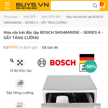
Tìm
0
kiếm:
MENU
Tổng quan
NHÀ BẾP
MÁY RỬA BÁT
Máy rửa bát độc lập BOSCH
SMS46MI05E – SERIES 4 – SẤY TĂNG CƯỜNG
Máy rửa bát độc lập BOSCH SMS46MI05E – SERIES 4 –
SẤY TĂNG CƯỜNG
(
8
đánh giá)
Đã bán
86
5.0
5.0
8
trên 5 dựa trên
đánh giá
-56%