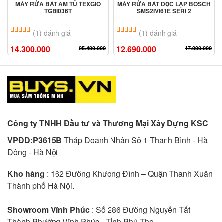
MÁY RỬA BÁT ÂM TỦ TEXGIO
MÁY RỬA BÁT ĐỘC LẬP BOSCH
TGBI036T
SMS2IVI61E SERI 2
5.00
1
trên 5 dựa trên
đánh giá
5.00
1
trên 5 dựa trên
đánh giá
(1) đánh giá
(1) đánh giá
14.300.000
12.690.000
25.490.000
17.990.000
Công ty TNHH Đầu tư và Thương Mại Xây Dựng KSC
VPĐD:P3615B
Tháp Doanh Nhân Sô 1 Thanh Bình - Hà
Đông - Hà Nội
Kho hàng
: 162 Đường Khương Đình – Quận Thanh Xuân
Thành phố Hà Nội.
Showroom Vĩnh Phúc
: Số 286 Đường Nguyễn Tất
Thành Phường Vĩnh Phúc - Tỉnh Phú Thọ